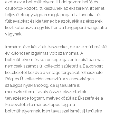
azóta ez a boltműhelyem. Itt dolgozom hétfő és
csütörtök között, itt készülnek az ékszereim, itt lehet
teljes életnagyságban megtapogatni a láncokat és
fülbevalókat és ide térnek be azok, akik az ékszerek
közt kotorászva egy kis francia tengerparti hangulatra
vágynak.
Immár 11 éve készítek ékszereket, de az elmúlt másfél
év különösen izgalmas volt számomra. A
boltműhelyem és közönsége igazán inspirálóan hat:
nemcsak számos új kollekció született a Balkonkert
kollekciótól kezdve a vintage tárgyakat felhasználó
Régi és Új kollekción keresztül a színes-virágos
szalagos nyakláncokig, de új területre is
merészkedtem. Tavaly ősszel ékszertartók
tervezésébe fogtam, melyek közül az Ékszerfa és a
Fülbevalótartó már oszlopos tagjai a
boltműhelyemnek. Idén tavasszal ismét új területre