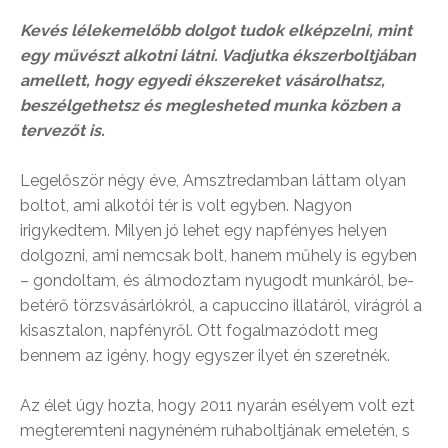
Kevés lélekemelőbb dolgot tudok elképzelni, mint
egy művészt alkotni látni. Vadjutka ékszerboltjában
amellett, hogy egyedi ékszereket vásárolhatsz,
beszélgethetsz és meglesheted munka közben a
tervezőt is.
Legelőször négy éve, Amsztredamban láttam olyan
boltot, ami alkotói tér is volt egyben. Nagyon
irigykedtem. Milyen jó lehet egy napfényes helyen
dolgozni, ami nemcsak bolt, hanem műhely is egyben
– gondoltam, és álmodoztam nyugodt munkáról, be-
betérő törzsvásárlókról, a capuccino illatáról, virágról a
kisasztalon, napfényről. Ott fogalmazódott meg
bennem az igény, hogy egyszer ilyet én szeretnék.
Az élet úgy hozta, hogy 2011 nyarán esélyem volt ezt
megteremteni nagynéném ruhaboltjának emeletén, s