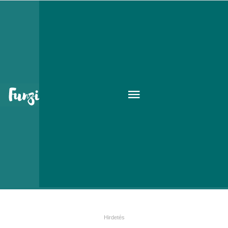
Útmutató világjáróknak