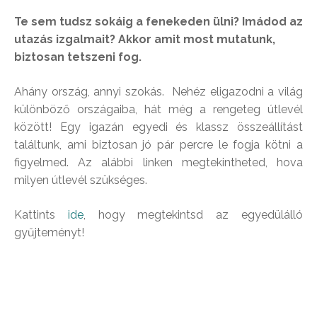
Te sem tudsz sokáig a fenekeden ülni? Imádod az
utazás izgalmait? Akkor amit most mutatunk,
biztosan tetszeni fog.
Ahány ország, annyi szokás. Nehéz eligazodni a világ
különböző országaiba, hát még a rengeteg útlevél
között! Egy igazán egyedi és klassz összeállítást
találtunk, ami biztosan jó pár percre le fogja kötni a
figyelmed. Az alábbi linken megtekintheted, hova
milyen útlevél szükséges.
Kattints
ide
, hogy megtekintsd az egyedülálló
gyűjteményt!