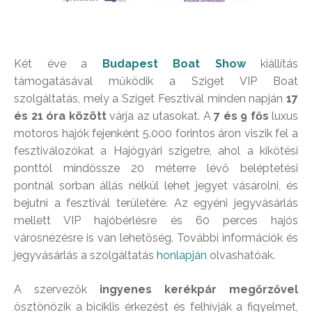
Két éve a
Budapest Boat Show
kiállítás
támogatásával működik a Sziget VIP Boat
szolgáltatás, mely a Sziget Fesztivál minden napján
17
és 21 óra között
várja az utasokat. A
7 és 9 fős
luxus
motoros hajók fejenként 5.000 forintos áron viszik fel a
fesztiválozókat a Hajógyári szigetre, ahol a kikötési
ponttól mindössze 20 méterre lévő beléptetési
pontnál sorban állás nélkül lehet jegyet vásárolni, és
bejutni a fesztivál területére. Az egyéni jegyvásárlás
mellett VIP hajóbérlésre és 60 perces hajós
városnézésre is van lehetőség. További információk és
jegyvásárlás a szolgáltatás
honlapján
olvashatóak.
A szervezők
ingyenes kerékpár megőrzővel
ösztönözik a biciklis érkezést és felhívják a figyelmet,