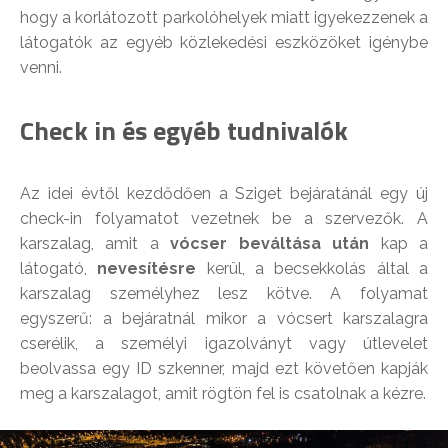
hogy a korlátozott parkolóhelyek miatt igyekezzenek a
látogatók az egyéb közlekedési eszközöket igénybe
venni.
Check in és egyéb tudnivalók
Az idei évtől kezdődően a Sziget bejáratánál egy új
check-in folyamatot vezetnek be a szervezők. A
karszalag, amit a
vócser beváltása után
kap a
látogató,
nevesítésre
kerül, a becsekkolás által a
karszalag személyhez lesz kötve. A folyamat
egyszerű: a bejáratnál mikor a vócsert karszalagra
cserélik, a személyi igazolványt vagy útlevelet
beolvassa egy ID szkenner, majd ezt követően kapják
meg a karszalagot, amit rögtön fel is csatolnak a kézre.