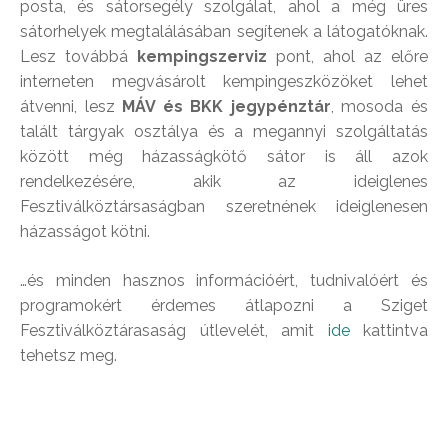
posta, és sátorsegély szolgálat, ahol a még üres
sátorhelyek megtalálásában segítenek a látogatóknak.
Lesz továbbá
kempingszerviz
pont, ahol az előre
interneten megvásárolt kempingeszközöket lehet
átvenni, lesz
MÁV és BKK jegypénztár
, mosoda és
talált tárgyak osztálya és a megannyi szolgáltatás
között még házasságkötő sátor is áll azok
rendelkezésére, akik az ideiglenes
Fesztiválköztársaságban szeretnének ideiglenesen
házasságot kötni.
…és minden hasznos információért, tudnivalóért és
programokért érdemes átlapozni a Sziget
Fesztiválköztárasaság útlevelét, amit
ide
kattintva
tehetsz meg.