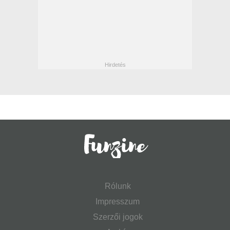
Rólunk
Impresszum
Szerzői jogok