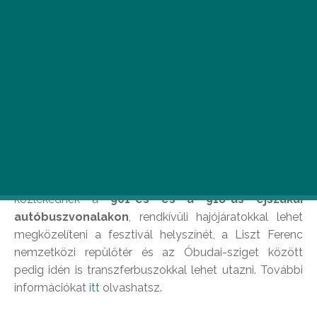
Íme, néhány hasznos tipp, hogy még könnyebbé
tegyük a Szigetre jutásod!
Hogyan menj oda?
Kiegészítő, mentesítő és rendkívüli járatokkal készül a
BKK
a
Sziget
ideje alatt. A fesztivál ideje alatt a
megszokottnál sűrűbben indul és éjjel is jár a
H5-ös
HÉV
valamint a
6-os villamos
, nagyobb járművek
közlekednek a
901-es és a 918-as éjszakai
autóbuszvonalakon
, rendkívüli hajójáratokkal lehet
megközelíteni a fesztivál helyszínét, a Liszt Ferenc
nemzetközi repülőtér és az Óbudai-sziget között
pedig idén is transzferbuszokkal lehet utazni. További
információkat
itt
olvashatsz.