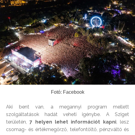
Fotó: Facebook
Aki bent van, a megannyi program mellett
szolgáltatások hadát veheti igénybe. A Sziget
területén,
7 helyen lehet információt kapni
, lesz
csomag- és értékmegőrző, telefontöltő, pénzváltó és