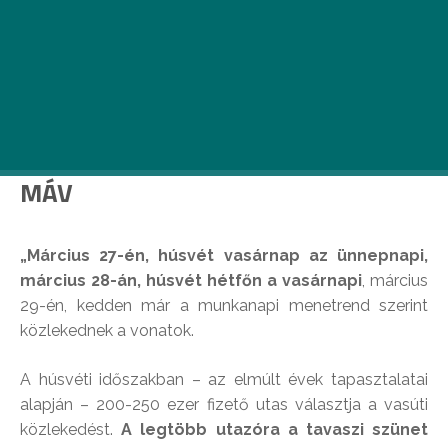
Összegyűjtöttük nektek, hogy a húsvéti ünnepek
alatt, hogyan alakulnak a vidéki és a budapesti
menetrendek.
MÁV
„Március 27-én, húsvét vasárnap az ünnepnapi,
március 28-án, húsvét hétfőn a vasárnapi
, március
29-én, kedden már a munkanapi menetrend szerint
közlekednek a vonatok.
A húsvéti időszakban – az elmúlt évek tapasztalatai
alapján – 200-250 ezer fizető utas választja a vasúti
közlekedést.
A legtöbb utazóra a tavaszi szünet