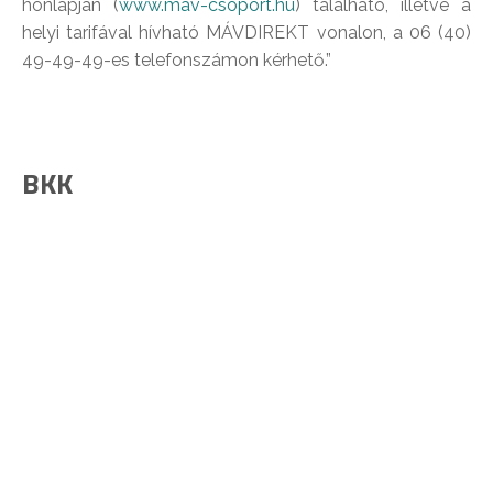
honlapján (
www.mav-csoport.hu
) található, illetve a
helyi tarifával hívható MÁVDIREKT vonalon, a 06 (40)
49-49-49-es telefonszámon kérhető.”
BKK