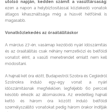
utolsó napján, kedden számít a vasúttársaság
:
ezen a napon a helybiztosítással közlekedő vonatok
átlagos kihasználtsága még a húsvét hétfőinél is
magasabb.
Vonatközlekedés az óraátállításkor
A március 27-én, vasárnap kezdődő nyári időszámítás
és az óraátállítás csak néhány nemzetközi és belföldi
vonatot érint, a vasúti menetrendet emiatt nem kell
módosítani.
A hajnali két óra előtt, Budapestről Szobra és Ceglédről
Szolnokra induló egy-egy vonat a nyári
időszámításnak megfelelően, legfeljebb 60 perccel
később érkezik az állomásokra. Az eredetileg hajnali
kettő és három óra között induló belföldi
személyszállító vonatokat pedig három órakor indítják