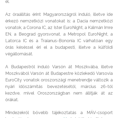
el.
Az óraállítás érint Magyarországról induló, illetve ide
érkező nemzetközi vonatokat is: a Dacia nemzetközi
vonatok, a Corona IC, az Ister EuroNight, a Kálmán Imre
EN, a Beograd gyorsvonat, a Metropol EuroNight, a
Latorca IC és a Traianus-Bononia IC várhatóan egy
órás késéssel éri el a budapesti, illetve a külföldi
végállomását.
A Budapestről induló Varsón át Moszkvába, illetve
Moszkvából Varsón át Budapestre közlekedő Varsovia
EuroCity vonatok oroszországi menetrendje változik a
nyári időszámítás bevezetésétől, március 26-tól
kezdve, mivel Oroszországban nem állítják át az
órákat.
Mindezekről bővebb tájékoztatás a MÁV-csoport