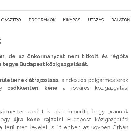
GASZTRO
PROGRAMOK
KIKAPCS
UTAZÁS
BALATON
t
an, de az önkormányzat nem titkolt és régóta
 tegye Budapest közigazgatását.
ületeinek átrajzolása
, a fideszes polgármesterek
ogy
csökkenteni kéne
a főváros közigazgatási
lgármester szerint is, aki elmondta, hogy
„vannak
hogy
újra kéne rajzolni
Budapest közigazgatási
 férfi még levelet is írt ebben az ügyben Orbán