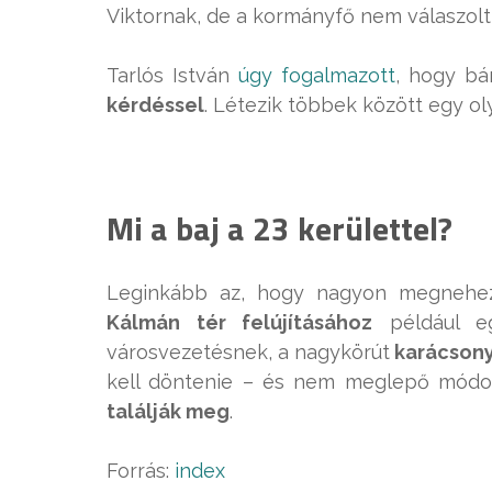
Viktornak, de a kormányfő nem válaszolt 
Tarlós István
úgy fogalmazott
, hogy bá
kérdéssel
. Létezik többek között egy ol
Mi a baj a 23 kerülettel?
Leginkább az, hogy nagyon megnehe
Kálmán tér felújításához
például eg
városvezetésnek, a nagykörút
karácsonyi
kell döntenie – és nem meglepő módo
találják meg
.
Forrás:
index