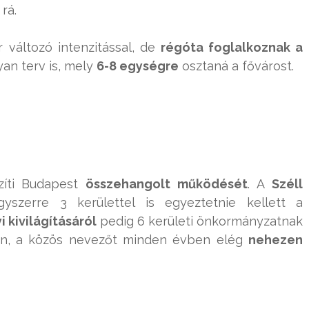
rá.
r változó intenzitással, de
régóta foglalkoznak a
yan terv is, mely
6-8 egységre
osztaná a fővárost.
zíti Budapest
összehangolt működését
. A
Széll
yszerre 3 kerülettel is egyeztetnie kellett a
 kivilágításáról
pedig 6 kerületi önkormányzatnak
n, a közös nevezőt minden évben elég
nehezen