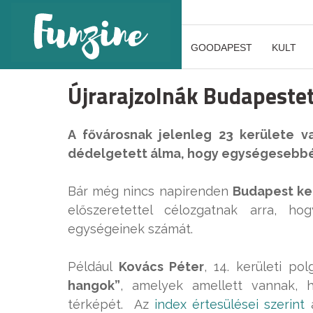
GOODAPEST
KULT
Újrarajzolnák Budapeste
A fővárosnak jelenleg 23 kerülete v
dédelgetett álma, hogy egységesebbé
Bár még nincs napirenden
Budapest ker
előszeretettel célozgatnak arra, h
egységeinek számát.
Például
Kovács Péter
, 14. kerületi po
hangok”
, amelyek amellett vannak, 
térképét. Az
index értesülései szerint
a