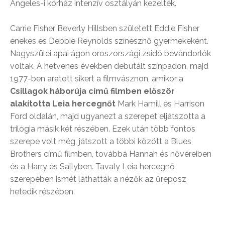
Angeles-i kórház intenzív osztályán kezelték.
Carrie Fisher Beverly Hillsben született Eddie Fisher
énekes és Debbie Reynolds színésznő gyermekeként.
Nagyszülei apai ágon oroszországi zsidó bevándorlók
voltak. A hetvenes években debütált színpadon, majd
1977-ben aratott sikert a filmvásznon, amikor a
Csillagok háborúja című filmben először
alakította Leia hercegnőt
Mark Hamill és Harrison
Ford oldalán, majd ugyanezt a szerepet eljátszotta a
trilógia másik két részében. Ezek után több fontos
szerepe volt még, játszott a többi között a Blues
Brothers című filmben, továbbá Hannah és nővéreiben
és a Harry és Sallyben. Tavaly Leia hercegnő
szerepében ismét láthatták a nézők az űreposz
hetedik részében.