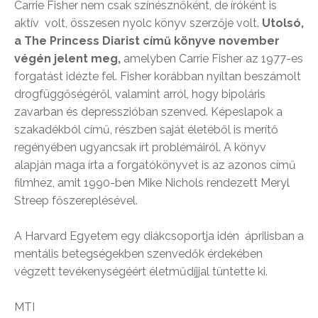
Carrie Fisher nem csak színésznőként, de íróként is
aktív volt, összesen nyolc könyv szerzője volt.
Utolsó,
a The Princess Diarist című könyve november
végén jelent meg,
amelyben Carrie Fisher az 1977-es
forgatást idézte fel. Fisher korábban nyíltan beszámolt
drogfüggőségéről, valamint arról, hogy bipoláris
zavarban és depresszióban szenved. Képeslapok a
szakadékból című, részben saját életéből is merítő
regényében ugyancsak írt problémáiról. A könyv
alapján maga írta a forgatókönyvet is az azonos című
filmhez, amit 1990-ben Mike Nichols rendezett Meryl
Streep főszereplésével.
A Harvard Egyetem egy diákcsoportja idén áprilisban a
mentális betegségekben szenvedők érdekében
végzett tevékenységéért életműdíjjal tüntette ki.
MTI