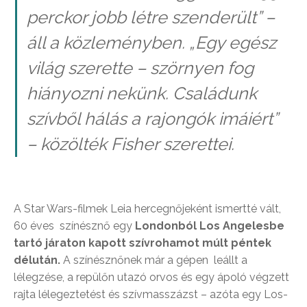
perckor jobb létre szenderült” –
áll a közleményben. „Egy egész
világ szerette – szörnyen fog
hiányozni nekünk. Családunk
szívből hálás a rajongók imáiért”
– közölték Fisher szerettei.
A Star Wars-filmek Leia hercegnőjeként ismertté vált,
60 éves színésznő egy
Londonból Los Angelesbe
tartó járaton kapott szívrohamot múlt péntek
délután.
A színésznőnek már a gépen leállt a
lélegzése, a repülőn utazó orvos és egy ápoló végzett
rajta lélegeztetést és szívmasszázst – azóta egy Los-