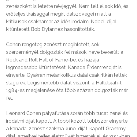
zenészként is letette névjegyét. Nem telt el sok idő, és
erőteljes líraisággal megírt dalszövegei miatt a
kritikusok csakhamar az idén irodalmi Nobel-díjjal
kitüntetett Bob Dylanhez hasonlították.
Cohen rengeteg zenészt megihletett, sok
szerzeményét dolgozták fel mások, neve bekerült a
Rock and Roll Hall of Fame-be, és hazája
legmagasabb kitüntetését, Kanada Érdemrendjét is
elnyerte. Gyakran melankolikus dalai csak ritkán lettek
slágerek. Legismertebb dalát viszont, a Hallelujah-t
1984-es megjelenése óta több százan dolgozták már
fel.
Leonard Cohen pályafutása során több tucat zenei és
irodalmi díjat kapott. A többi között többször elnyerte
a kanadai zenész szakma Juno-díját, kapott Grammy-
díjat, amellyel teljes életművét ismerték el, és 2011-ben