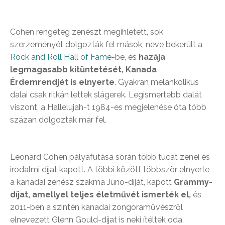
Cohen rengeteg zenészt megihletett, sok
szerzeményét dolgozták fel mások, neve bekerült a
Rock and Roll Hall of Fame
-be, és
hazája
legmagasabb kitüntetését, Kanada
Érdemrendjét is elnyerte
. Gyakran melankolikus
dalai csak ritkán lettek slágerek. Legismertebb dalát
viszont, a Hallelujah-t 1984-es megjelenése óta több
százan dolgozták már fel.
Leonard Cohen pályafutása során több tucat zenei és
irodalmi díjat kapott. A többi között többször elnyerte
a kanadai zenész szakma Juno-díját, kapott
Grammy-
díjat, amellyel teljes életművét ismerték el,
és
2011-ben a szintén kanadai zongoraművészről
elnevezett Glenn Gould-díjat is neki ítélték oda.