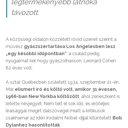
legtermékenyebb látnoka
távozott.
A közösségi oldalon közzétett rövid üzenet szerint a
művész
gyászszertartása Los Angelesben lesz
„egy későbbi időpontban”
, a család pedig
nyugalmat kér, hogy gyászolhasson. Leonard Cohen
82 éves volt.
A sztár Québecben született 1934. szeptember 21-én.
Már
elismert író és költő volt, amikor 31 évesen,
1966-ban New Yorkba költözött
, ahol zenészként is
letette névjegyét. Nem telt el sok idő, és erőteljes
líraisággal megírt dalszövegei miatt a kritikusok
csakhamar az idén irodalmi Nobel-díjjal kitüntetett
Bob
Dylanhez hasonlították
.