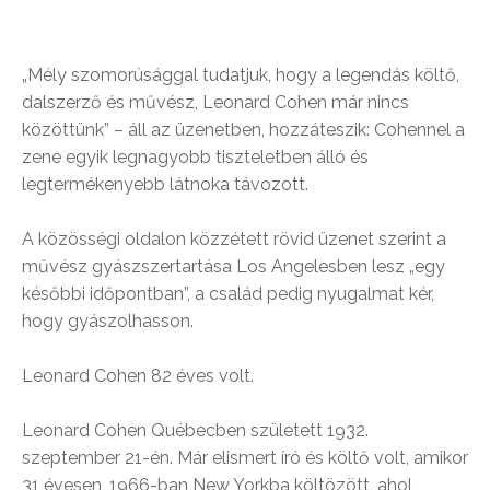
„Mély szomorúsággal tudatjuk, hogy a legendás költő,
dalszerző és művész, Leonard Cohen már nincs
közöttünk” – áll az üzenetben, hozzáteszik: Cohennel a
zene egyik legnagyobb tiszteletben álló és
legtermékenyebb látnoka távozott.
A közösségi oldalon közzétett rövid üzenet szerint a
művész gyászszertartása Los Angelesben lesz „egy
későbbi időpontban”, a család pedig nyugalmat kér,
hogy gyászolhasson.
Leonard Cohen 82 éves volt.
Leonard Cohen Québecben született 1932.
szeptember 21-én. Már elismert író és költő volt, amikor
31 évesen, 1966-ban New Yorkba költözött, ahol