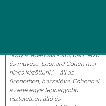
Meghalt Leonard Cohen, kanadai származású
énekes, dalszövegíró és író. A hírt a sztár
hivatalos Facebook-oldalán közölték, péntek
hajnalban.
„Mély szomorúsággal tudatjuk,
hogy a legendás költő, dalszerző
és művész, Leonard Cohen már
nincs közöttünk” – áll az
üzenetben, hozzátéve: Cohennel
a zene egyik legnagyobb
tiszteletben álló és