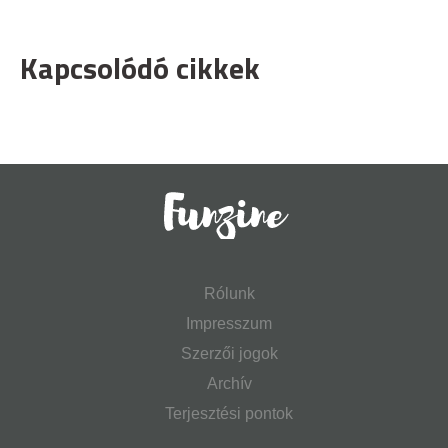
Kapcsolódó cikkek
Rólunk
Impresszum
Szerzői jogok
Archív
Terjesztési pontok