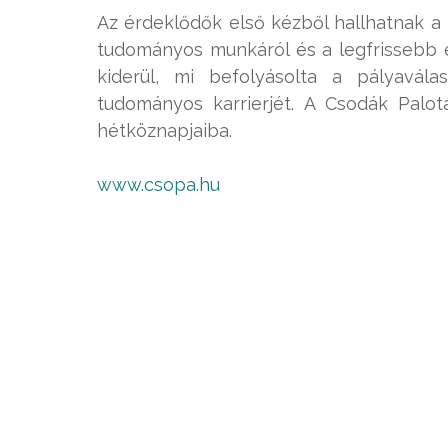
Az érdeklődők első kézből hallhatnak a
tudományos munkáról és a legfrissebb
kiderül, mi befolyásolta a pályavála
tudományos karrierjét. A Csodák Palotá
hétköznapjaiba.
www.csopa.hu