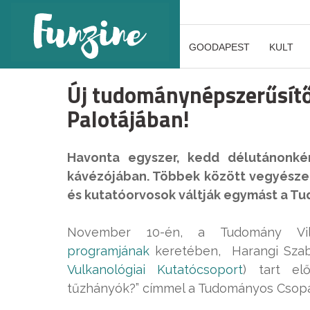
GOODAPEST
KULT
Új tudománynépszerűsítő
Palotájában!
Havonta egyszer, kedd délutánonké
kávézójában. Többek között vegyészek
és kutatóorvosok váltják egymást a T
November 10-én, a Tudomány Vi
programjának
keretében, Harangi Szabo
Vulkanológiai Kutatócsoport
) tart el
tűzhányók?” címmel a Tudományos Csopa 