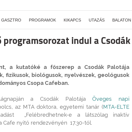
GASZTRO
PROGRAMOK
KIKAPCS
UTAZÁS
BALATON
 programsorozat indul a Csodák
nt, a kutatóké a főszerep a Csodák Palotája
, fizikusok, biológusok, nyelvészek, geológusok
udományos Csopa Cafeban.
lágnapján a Csodák Palotája
Öveges napi
lcs, az MTA doktora, egyetemi tanár (
MTA-ELTE
őadást „Felébredhetnek-e a látszólag inaktív
Cafe nyitó rendezvényén 17.30-tól.