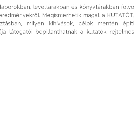
 laborokban, levéltárakban és könyvtárakban folyó
 eredményekről. Megismerhetik magát a KUTATÓT,
sztásban, milyen kihívások, célok mentén építi
ja látogatói bepillanthatnak a kutatók rejtelmes