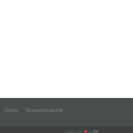
Archív
Terjesztési pontok
crafted with
by
PR