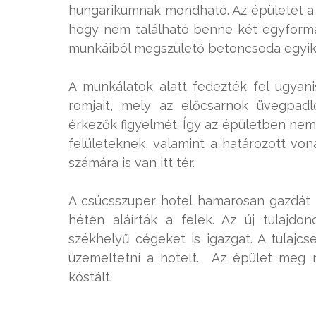
hungarikumnak mondható. Az épületet a
hogy nem található benne két egyforma 
munkáiból megszülető betoncsoda egyik 
A munkálatok alatt fedezték fel ugyan
romjait, mely az előcsarnok üvegpad
érkezők figyelmét. Így az épületben ne
felületeknek, valamint a határozott vo
számára is van itt tér.
A csúcsszuper hotel hamarosan gazdát f
héten aláírták a felek. Az új tulajdon
székhelyű cégeket is igazgat. A tulajc
üzemeltetni a hotelt. Az épület meg ne
kóstált.