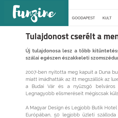
GOODAPEST
KULT
Tulajdonost cserélt a me
Új tulajdonosa lesz a több kitüntetés
szálai egészen északkeleti szomszédu
2007-ben nyitotta meg kapuit a Duna bud
miatt imádhatták az itt megszállók az lux
a Budai Vár és a nyüzsgő belváros 
Legnagyobb elismeréseit mégiscsak küls
A Magyar Design és Legjobb Butik Hotel 
Európában, 50 legjobb üzleti szálloda e