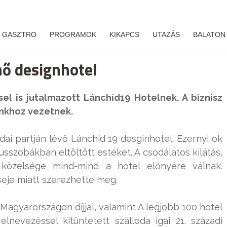
GASZTRO
PROGRAMOK
KIKAPCS
UTAZÁS
BALATON
nő designhotel
sel is jutalmazott Lánchíd19 Hotelnek. A biznisz
nkhoz vezetnek.
ai partján lévő Lánchíd 19 desginhotel. Ezernyi ok
usszobákban eltöltött estéket. A csodálatos kilátás,
közelsége mind-mind a hotel előnyére válnak.
eje miatt szerezhette meg.
Magyarországon díjjal, valamint A legjobb 100 hotel
lnevezéssel kitüntetett szálloda igai 21. századi