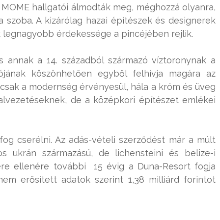
 MOME hallgatói álmodták meg, méghozzá olyanra,
szoba. A kizárólag hazai építészek és designerek
legnagyobb érdekessége a pincéjében rejlik.
is annak a 14. századból származó víztoronynak a
lójának köszönhetően egyből felhívja magára az
mcsak a modernség érvényesül, hála a króm és üveg
nalvezetéseknek, de a középkori építészet emlékei
og cserélni. Az adás-vételi szerződést már a múlt
os ukrán származású, de lichensteini és belize-i
sere ellenére további 15 évig a Duna-Resort fogja
m erősített adatok szerint 1,38 milliárd forintot