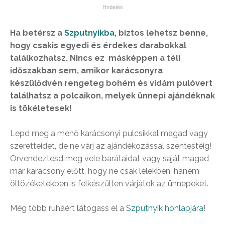
Ha betérsz a
Szputnyikba
, biztos lehetsz benne,
hogy csakis egyedi és érdekes darabokkal
találkozhatsz. Nincs ez másképpen a téli
időszakban sem, amikor karácsonyra
készülődvén rengeteg bohém és vidám pulóvert
találhatsz a polcaikon, melyek ünnepi ajándéknak
is tökéletesek!
Lepd meg a menő karácsonyi pulcsikkal magad vagy
szeretteidet, de ne várj az ajándékozással szentestéig!
Örvendeztesd meg vele barátaidat vagy saját magad
már karácsony előtt, hogy ne csak lélekben, hanem
öltözéketekben is felkészülten várjátok az ünnepeket.
Még több ruháért látogass el a
Szputnyik honlapjára
!