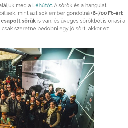
aláljuk meg a
Léhűtőt
. A sörök és a hangulat
ibilisek, mint azt sok ember gondolná (
6-700 Ft-ért
e
csapolt sörük
is van, és üveges sörökből is óriási a
s csak szeretne bedobni egy jó sört, akkor ez