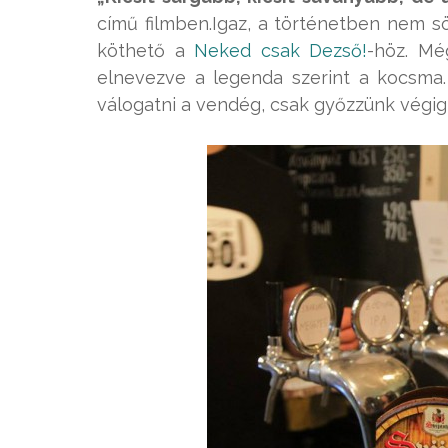
című filmben.Igaz, a történetben nem s
köthető a
Neked csak Dezső!
-höz. Mé
elnevezve a legenda szerint a kocsm
válogatni a vendég, csak győzzünk végigk