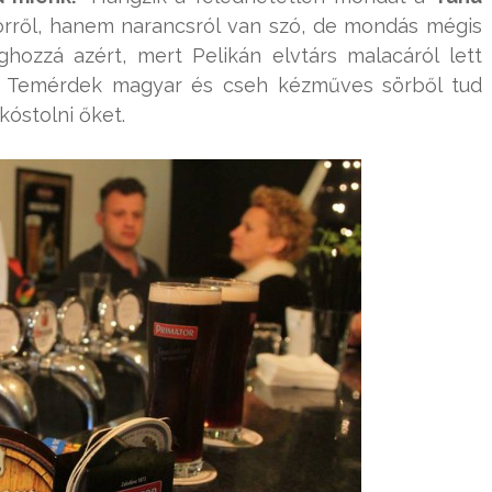
örről, hanem narancsról van szó, de mondás mégis
ghozzá azért, mert Pelikán elvtárs malacáról lett
a. Temérdek magyar és cseh kézműves sörből tud
óstolni őket.