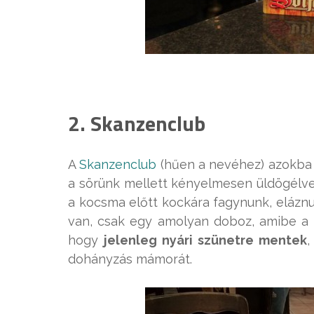
2. Skanzenclub
A
Skanzenclub
(hűen a nevéhez) azokba a
a sörünk mellett kényelmesen üldögélve
a kocsma előtt kockára fagynunk, elázn
van, csak egy amolyan doboz, amibe a
hogy
jelenleg nyári szünetre mentek
,
dohányzás mámorát.