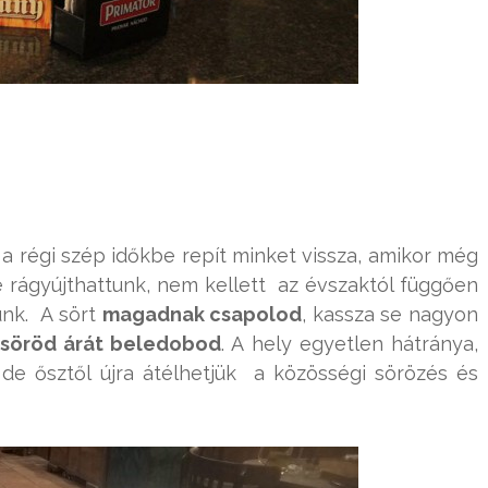
 régi szép időkbe repít minket vissza, amikor még
 rágyújthattunk, nem kellett az évszaktól függően
unk. A sört
magadnak csapolod
, kassza se nagyon
söröd árát beledobod
. A hely egyetlen hátránya,
 de ősztől újra átélhetjük a közösségi sörözés és