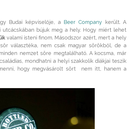
gy Budai képviselője, a
Beer Company
került. A
ti utcácskában bújuk meg a hely. Hogy miért lehet
ük
valami isteni finom. Másodszor azért, mert a hely
ör választéka, nem csak magyar sörökből, de a
inden nemzet söre megtalálható. A kocsma, már
családias, mondhatni a helyi szakkolik diákjai teszik
emenni, hogy megvásárolt sört nem itt, hanem a