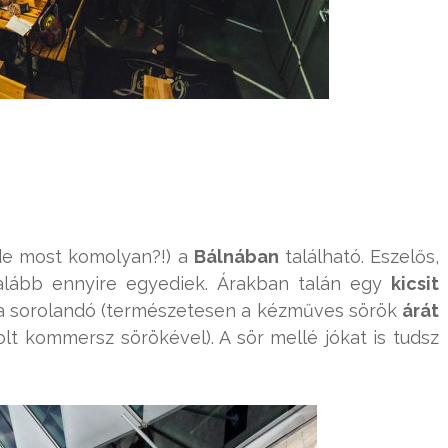
de most komolyan?!) a
Bálnában
található. Eszelős,
galább ennyire egyediek. Árakban talán egy
kicsit
ába sorolandó (természetesen a kézműves sörök
árát
lt kommersz sörökével). A sör mellé jókat is tudsz