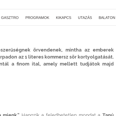
GASZTRO
PROGRAMOK
KIKAPCS
UTAZÁS
BALATON
pszerűségnek örvendenek, mintha az emberek
rpadon az 1 literes kommersz sör kortyolgatását.
ntál a finom ital, amely mellett tudjátok majd
a mienk.”
Hangzik a feledhetetlen mondat a
Tanú