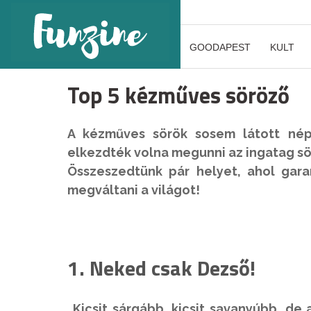
GOODAPEST
KULT
Top 5 kézműves söröző
A kézműves sörök sosem látott né
elkezdték volna megunni az ingatag sö
Összeszedtünk pár helyet, ahol gara
megváltani a világot!
1. Neked csak Dezső!
„Kicsit sárgább, kicsit savanyúbb, de 