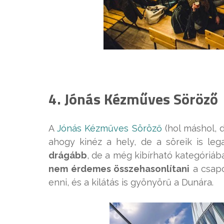
4. Jónás Kézműves Söröző
A
Jónás Kézműves Söröző
(hol máshol, 
ahogy kinéz a hely, de a söreik is le
drágább
, de a még kibírható kategóri
nem érdemes összehasonlítani
a csapo
enni, és a kilátás is gyönyörű a Dunára.