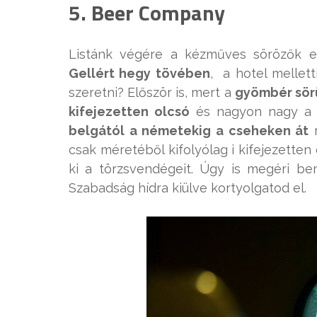
5. Beer Company
Listánk végére a kézműves sörözők e
Gellért hegy tövében
, a hotel mellet
szeretni? Először is, mert a
gyömbér sör
kifejezetten olcsó
és nagyon nagy a s
belgától a németekig a cseheken át
m
csak méretéből kifolyólag i kifejezetten 
ki a törzsvendégeit. Úgy is megéri b
Szabadság hídra kiülve kortyolgatod el.