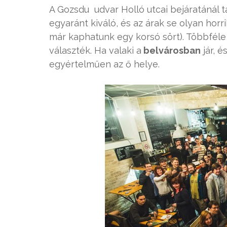
A Gozsdu udvar Holló utcai bejáratánál t
egyaránt kiváló, és az árak se olyan horr
már kaphatunk egy korsó sört). Többfél
választék. Ha valaki a
belvárosban
jár, é
egyértelműen az ő helye.