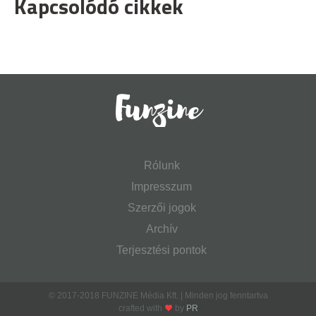
Kapcsolódó cikkek
Rólunk
Impresszum
Szerzői jogok
Archív
Terjesztési pontok
© 2017-2018 FUNZINE Média Kft. | Minden jog fenntartva
crafted with
by
PR