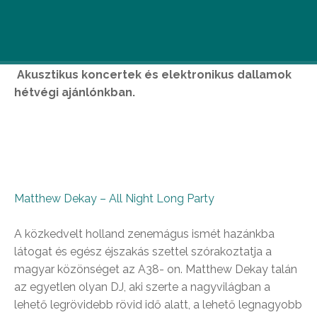
Ha még nem sikerült felpörögni a téli
elgémberedett hangulatból, az e heti top 5
bulival segítünk leküzdeni a tavaszi fáradtságot.
Akusztikus koncertek és elektronikus dallamok
hétvégi ajánlónkban.
Matthew Dekay –
All Night Long Party
A közkedvelt holland zenemágus ismét hazánkba
látogat és egész éjszakás szettel szórakoztatja a
magyar közönséget az A38- on. Matthew Dekay talán
az egyetlen olyan DJ, aki szerte a nagyvilágban a
lehető legrövidebb rövid idő alatt, a lehető legnagyobb