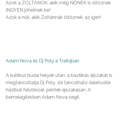
Azok a ZOLTÁNOK, akik még NŐNEK is öltöznek
INGYEN jöhetnek be!
Azok a nők, akik Zoltánnak öltöznek, az igen!
Adam Nova és Dj Poly a Trafiqban
A kultikus budai helyek után, a bazilikás éjszakát is
megtáncoltatja Dj Poly. Jól táncolható daletűdök
házibuli felütéssel, péntek éjszakásan. A
bemelegítésben Adam Nova segít.