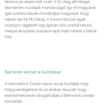
hírnévre és sikerre tett szert. A DJ világ elit rétegei
elismerően csodálják munkásságát, így mi magyarok
igen szerencsésnek mondhatjuk magunkat, hogy
nálunk lép fel Mr. Dekay. A house irányzat egyik
oszlopos tagjaként egy igazán ütős szettel készül,
mellyel élvezetes utazásra repít majd minket a felhők
fölé.
Belmon
do koncert a
Gozsduban
A nemzetközi Zoltán napon azzal tiszteljük meg
hölgyvendégeinket és az énekes druszáit, hogy
kedvezményesen látogathatják a Belmondo ünnepi
koncertjét.