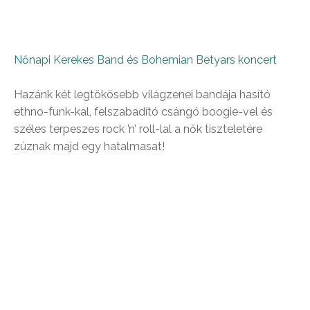
Nőnapi Kerekes Band és Bohemian Betyars koncert
Hazánk két legtökösebb világzenei bandája hasító
ethno-funk-kal, felszabadító csángó boogie-vel és
széles terpeszes rock ’n’ roll-lal a nők tiszteletére
zúznak majd egy hatalmasat!