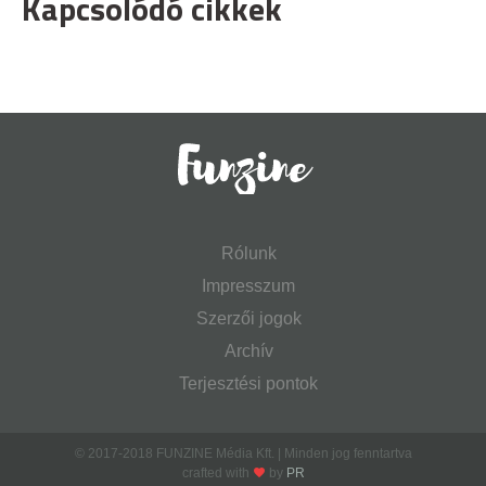
Kapcsolódó cikkek
Rólunk
Impresszum
Szerzői jogok
Archív
Terjesztési pontok
© 2017-2018 FUNZINE Média Kft. | Minden jog fenntartva
crafted with
by
PR