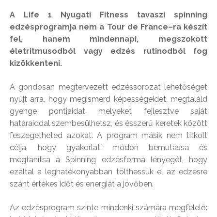
A Life 1 Nyugati Fitness tavaszi spinning
edzésprogramja nem a Tour de France–ra készít
fel, hanem mindennapi, megszokott
életritmusodból vagy edzés rutinodból fog
kizökkenteni.
A gondosan megtervezett edzéssorozat lehetőséget
nyújt arra, hogy megismerd képességeidet, megtaláld
gyenge pontjaidat, melyeket fejlesztve saját
határaiddal szembesülhetsz, és ésszerű keretek között
feszegetheted azokat. A program másik nem titkolt
célja, hogy gyakorlati módon bemutassa és
megtanítsa a Spinning edzésforma lényegét, hogy
ezáltal a leghatékonyabban tölthessük el az edzésre
szánt értékes időt és energiát a jövőben.
Az edzésprogram szinte mindenki számára megfelelő: