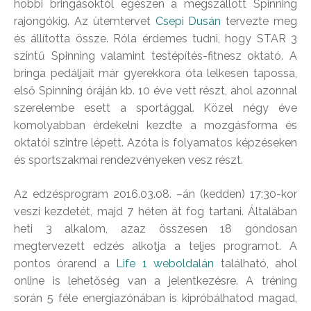
hobbi bringásoktól egészen a megszállott Spinning
rajongókig. Az ütemtervet
Csepi Dusán
tervezte meg
és állította össze. Róla érdemes tudni, hogy STAR 3
szintű Spinning valamint testépítés-fitnesz oktató. A
bringa pedáljait már gyerekkora óta lelkesen tapossa,
első Spinning óráján kb. 10 éve vett részt, ahol azonnal
szerelembe esett a sportággal. Közel négy éve
komolyabban érdekelni kezdte a mozgásforma és
oktatói szintre lépett. Azóta is folyamatos képzéseken
és sportszakmai rendezvényeken vesz részt.
Az edzésprogram 2016.03.08. –án (kedden) 17:30-kor
veszi kezdetét, majd 7 héten át fog tartani. Általában
heti 3 alkalom, azaz összesen 18 gondosan
megtervezett edzés alkotja a teljes programot. A
pontos órarend a
Life 1 weboldalán
található, ahol
online is lehetőség van a jelentkezésre. A tréning
során 5 féle energiazónában is kipróbálhatod magad,