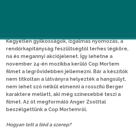
Kegyetlen gyilkosságok, izgalmas nyomozás, a
rendőrkapitányság feszültségtől terhes légköre,
na és megannyi akciójelenet. Így lehetne a
november 24-én mozikba kerülő Cop Mortem
filmet a legrövidebben jellemezni. Bár a készítők
nem titkoltan a látványra helyezték a hangsúlyt,
nem lehet szó nélkül elmenni a rosszfiú Berger
karaktere mellett, aki még színesebbé teszi a
filmet. Az őt megformáló Anger Zsolttal
beszélgettünk a Cop Mortemről.
Hogyan lett a tiéd a szerep?