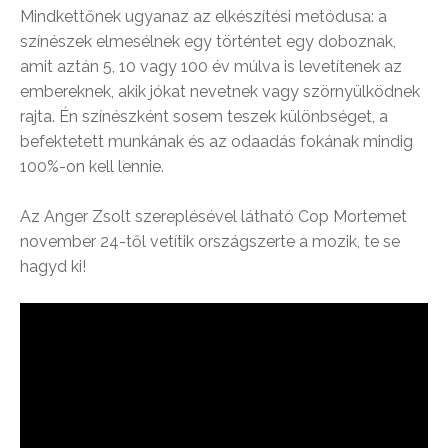
Mindkettőnek ugyanaz az elkészítési metódusa: a
színészek elmesélnek egy történtet egy doboznak,
amit aztán 5, 10 vagy 100 év múlva is levetítenek az
embereknek, akik jókat nevetnek vagy szörnyülködnek
rajta. Én színészként sosem teszek különbséget, a
befektetett munkának és az odaadás fokának mindig
100%-on kell lennie.
Az Anger Zsolt szereplésével látható Cop Mortemet
november 24-től vetítik országszerte a mozik, te se
hagyd ki!