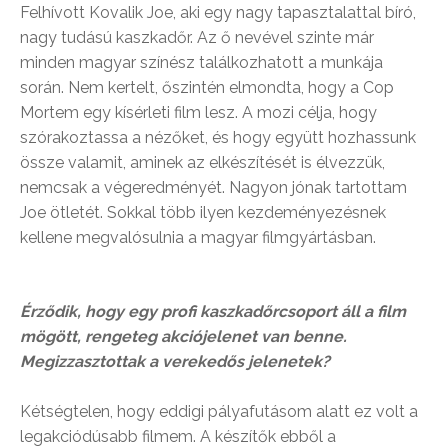
Felhívott Kovalik Joe, aki egy nagy tapasztalattal bíró,
nagy tudású kaszkadőr. Az ő nevével szinte már
minden magyar színész találkozhatott a munkája
során. Nem kertelt, őszintén elmondta, hogy a Cop
Mortem egy kísérleti film lesz. A mozi célja, hogy
szórakoztassa a nézőket, és hogy együtt hozhassunk
össze valamit, aminek az elkészítését is élvezzük,
nemcsak a végeredményét. Nagyon jónak tartottam
Joe ötletét. Sokkal több ilyen kezdeményezésnek
kellene megvalósulnia a magyar filmgyártásban.
Érződik, hogy egy profi kaszkadőrcsoport áll a film
mögött, rengeteg akciójelenet van benne.
Megizzasztottak a verekedős jelenetek?
Kétségtelen, hogy eddigi pályafutásom alatt ez volt a
legakciódúsabb filmem. A készítők ebből a