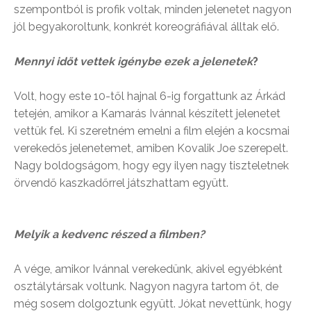
szempontból is profik voltak, minden jelenetet nagyon
jól begyakoroltunk, konkrét koreográfiával álltak elő.
Mennyi időt vettek igénybe ezek a jelenetek
?
Volt, hogy este 10-től hajnal 6-ig forgattunk az Árkád
tetején, amikor a Kamarás Ivánnal készített jelenetet
vettük fel. Ki szeretném emelni a film elején a kocsmai
verekedős jelenetemet, amiben Kovalik Joe szerepelt.
Nagy boldogságom, hogy egy ilyen nagy tiszteletnek
örvendő kaszkadőrrel játszhattam együtt.
Melyik a kedvenc részed a filmben?
A vége, amikor Ivánnal verekedünk, akivel egyébként
osztálytársak voltunk. Nagyon nagyra tartom őt, de
még sosem dolgoztunk együtt. Jókat nevettünk, hogy