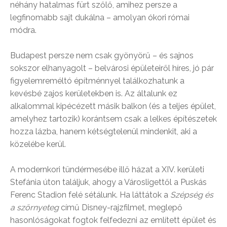
néhány hatalmas fürt szőlő, amihez persze a
legfinomabb sajt dukálna – amolyan ókori római
módra.
Budapest persze nem csak gyönyörű – és sajnos
sokszor elhanyagolt – belvárosi épületeiről híres, jó pár
figyelemreméltó építménnyel találkozhatunk a
kevésbé zajos kerületekben is. Az általunk ez
alkalommal kipécézett másik balkon (és a teljes épület,
amelyhez tartozik) korántsem csak a lelkes építészetek
hozza lázba, hanem kétségtelenül mindenkit, aki a
közelébe kerül.
A modernkori tündérmesébe illő házat a XIV. kerületi
Stefánia úton találjuk, ahogy a Városligettől a Puskás
Ferenc Stadion felé sétálunk. Ha láttátok a
Szépség és
a szörnyeteg
című Disney-rajzfilmet, meglepő
hasonlóságokat fogtok felfedezni az említett épület és