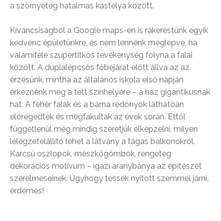
a szörnyeteg hatalmas kastélya között.
Kíváncsiságból a Google maps-en is rákerestünk egyik
kedvenc épületünkre, és nem lennénk meglepve, ha
valamiféle szupertitkos tevékenység folyna a falai
között. A duplalépcsős főbejárat előtt állva az az
érzésünk, mintha az általános iskola első napján
érkeznénk meg a tett színhelyére – a ház gigantikusnak
hat. A fehér falak és a barna redőnyök láthatóan
elöregedtek és megfakultak az évek során. Ettől
függetlenül még mindig szeretjük elképzelni, milyen
lélegzetelállító lehet a látvány a tágas balkonokról.
Karcsú oszlopok, mészkőgömbök, rengeteg
dekorációs motívum – igazi aranybánya az építészet
szerelmeseinek. Úgyhogy tessék nyitott szemmel járni,
érdemes!