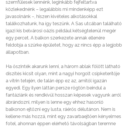
szemfülesek lennénk, leginkább fejfeltartva
közlekednénk – legalábbis mi mindenképp ezt
javasolnánk –, hiszen kivételes alkotásokkal
találkozhatunk, ha így teszünk. A Sas utcában található
igazi kis belvárosi oázis például kétségtelenül megér
egy percet. A balkon szerkezete annak ellenére
feldobja a szürke épületet, hogy az nincs épp a legjobb
állapotban.
Ha őszinték akarunk lenni, a három ablak fölött látható
díszítés kicsit olyan, mint a nagyi horgolt csipketerítője
a vitrin tetején, de talán épp ez az, amitől igazán
egyedi. Egy ilyen láttán persze rögtön beindul a
fantáziánk és rendkívül hosszan képesek vagyunk arról
ábrándozni, milyen is lenne egy ehhez hasonló
balkonon ejtőzni egy lusta, ráérős délutánon. Nem is
kellene más hozzá, mint egy zavarbaejtően kényelmes
fotel, ahonnan éppen elérhető távolságban teremne