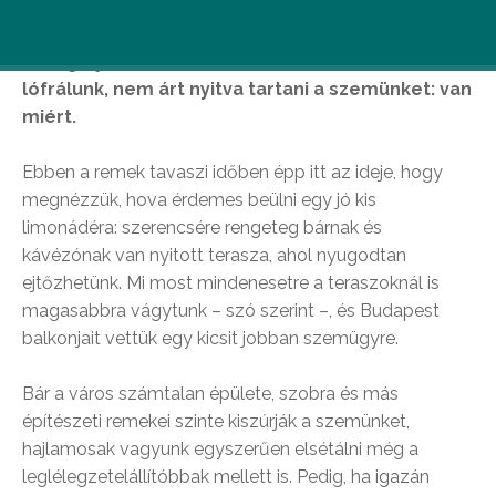
Most, hogy a napsugarak végre kellemesen
simogatják az arcunkat, miközben a város utcáin
lófrálunk, nem árt nyitva tartani a szemünket: van
miért.
Ebben a remek tavaszi időben épp itt az ideje, hogy
megnézzük, hova érdemes beülni egy jó kis
limonádéra: szerencsére rengeteg bárnak és
kávézónak van nyitott terasza, ahol nyugodtan
ejtőzhetünk. Mi most mindenesetre a teraszoknál is
magasabbra vágytunk – szó szerint –, és Budapest
balkonjait vettük egy kicsit jobban szemügyre.
Bár a város számtalan épülete, szobra és más
építészeti remekei szinte kiszúrják a szemünket,
hajlamosak vagyunk egyszerűen elsétálni még a
leglélegzetelállítóbbak mellett is. Pedig, ha igazán