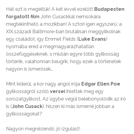
Hát ezt is megéltük! A két évvel ezelőtt
Budapesten
forgatott film
John Cusackkal nemsokára
megtekinthető a mozikban! A sztori igen egyszerű; a
XIX.századi Baltimore-ban brutálisan meggyilkolnak
egy családot, így Emmet Fields (
Luke Evans
)
nyomába ered a megmagyarázhatatlan
összefüggéseknek, s miután egyre több gyilkosság
történik, valahonnan beugrik, hogy ezek a történetek
nagyon is ismerősek…
Mint kiderül, a kor nagy angol írója
Edgar Ellen Poe
gyilkosságról szóló
versei
ihlettek meg egy
sorozatgyilkost. Az ügybe végül belebonyolódik az író
is (
John Cusack
), hiszen ki más ismerné jobban a
gyilkosságokat?
Nagyon megnézendő, jó izgulást!