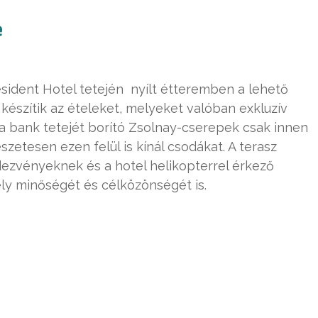
e
ident Hotel tetején nyílt étteremben a lehető
szítik az ételeket, melyeket valóban exkluzív
a bank tetejét borító Zsolnay-cserepek csak innen
etesen ezen felül is kínál csodákat. A terasz
ezvényeknek és a hotel helikopterrel érkező
 hely minőségét és célközönségét is.