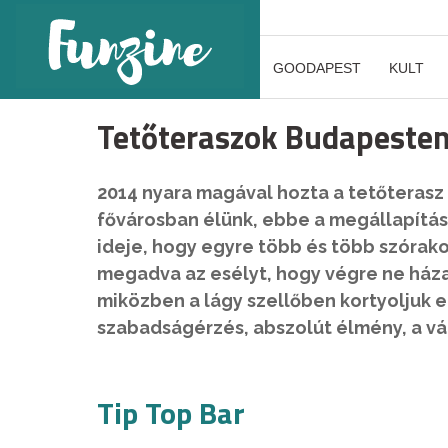
GOODAPEST
KULT
Tetőteraszok Budapesten 
2014 nyara magával hozta a tetőterasz
fővárosban élünk, ebbe a megállapításb
ideje, hogy egyre több és több szórako
megadva az esélyt, hogy végre ne házak
miközben a lágy szellőben kortyoljuk el
szabadságérzés, abszolút élmény, a váro
Tip Top Bar