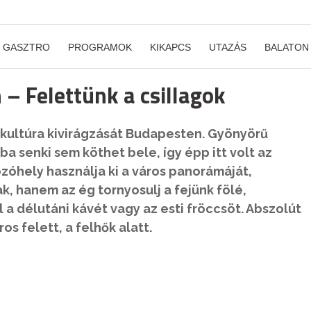
GASZTRO
PROGRAMOK
KIKAPCS
UTAZÁS
BALATON
– Felettünk a csillagok
 kultúra kivirágzását Budapesten. Gyönyörű
a senki sem köthet bele, így épp itt volt az
zóhely használja ki a város panorámáját,
, hanem az ég tornyosulj a fejünk fölé,
 a délutáni kávét vagy az esti fröccsöt. Abszolút
s felett, a felhők alatt.