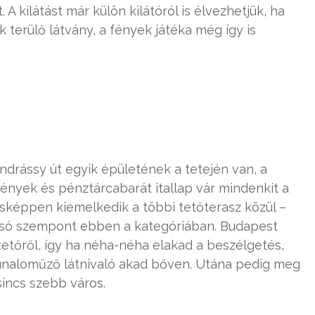
A kilátást már külön kilátóról is élvezhetjük, ha
k terülő látvány, a fények játéka még így is
Andrássy út egyik épületének a tetején van, a
övények és pénztárcabarát itallap vár mindenkit a
sképpen kiemelkedik a többi tetőterasz közül –
olsó szempont ebben a kategóriában. Budapest
etőről, így ha néha-néha elakad a beszélgetés,
 unaloműző látnivaló akad bőven. Utána pedig meg
sincs szebb város.