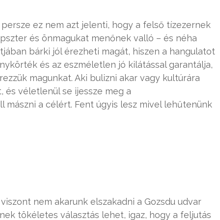
 persze ez nem azt jelenti, hogy a felső tízezernek
 hipszter és önmagukat menőnek valló – és néha
jában bárki jól érezheti magát, hiszen a hangulatot
nykörték és az eszméletlen jó kilátással garantálja,
ezzük magunkat. Aki bulizni akar vagy kultúrára
, és véletlenül se ijessze meg a
 mászni a célért. Fent úgyis lesz mivel lehűtenünk
, viszont nem akarunk elszakadni a Gozsdu udvar
ek tökéletes választás lehet, igaz, hogy a feljutás