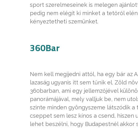
sport szerelmeseinek is melegen ajánlott. 
pedig nem elégít ki minket a tetőről elén
kényeztetheti szemünket.
360Bar
Nem kell megijedni attól, ha egy bár az 
lazaság ugyanis itt sem tűnik el. Zöld n
360barban, ami egy jellemzőjével különö
panorámájával, mely valljuk be, nem ut
szinte minden gyöngyszeme látszódik a t
cseppet sem lesz kínos a csend, hiszen
lehet beszélni, hogy Budapestnél akkor 