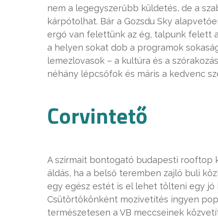
nem a legegyszerűbb küldetés, de a szab
kárpótolhat. Bár a Gozsdu Sky alapvetően
ergó van felettünk az ég, talpunk felett a
a helyen sokat dob a programok sokasága
lemezlovasok – a kultúra és a szórakozás
néhány lépcsőfok és máris a kedvenc sz
Corvintető
A szirmait bontogató budapesti rooftop k
áldás, ha a belső teremben zajló buli köz
egy egész estét is el lehet tölteni egy jó
Csütörtökönként mozivetítés ingyen popc
természetesen a VB meccseinek közvetítés