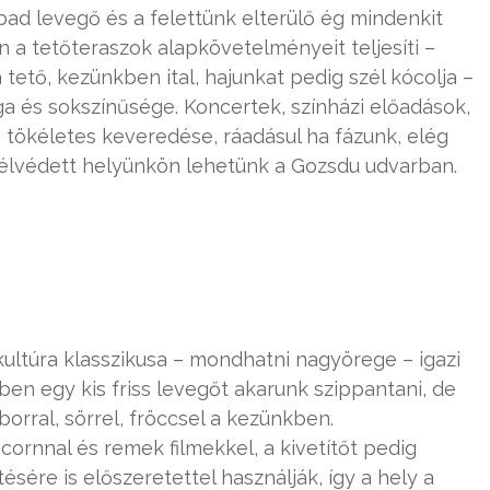
ad levegő és a felettünk elterülő ég mindenkit
 a tetőteraszok alapkövetelményeit teljesíti –
 tető, kezünkben ital, hajunkat pedig szél kócolja –
 és sokszínűsége. Koncertek, színházi előadások,
 tökéletes keveredése, ráadásul ha fázunk, elég
élvédett helyünkön lehetünk a Gozsdu udvarban.
ultúra klasszikusa – mondhatni nagyörege – igazi
ben egy kis friss levegőt akarunk szippantani, de
 borral, sörrel, fröccsel a kezünkben.
ornnal és remek filmekkel, a kivetítőt pedig
ére is előszeretettel használják, így a hely a