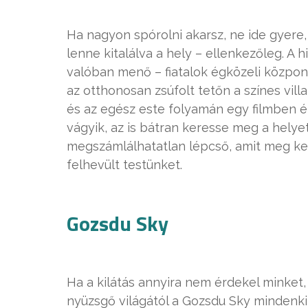
Ha nagyon spórolni akarsz, ne ide gyere,
lenne kitalálva a hely – ellenkezőleg. A
valóban menő – fiatalok égközeli központ
az otthonosan zsúfolt tetőn a színes villa
és az egész este folyamán egy filmben ér
vágyik, az is bátran keresse meg a helyet
megszámlálhatatlan lépcső, amit meg kell
felhevült testünket.
Gozsdu Sky
Ha a kilátás annyira nem érdekel minket
nyüzsgő világától a Gozsdu Sky mindenkin