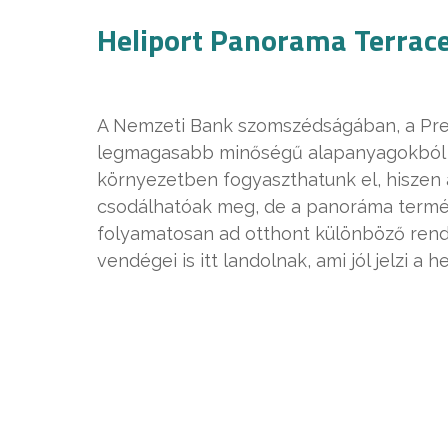
Heliport Panorama Terrac
A Nemzeti Bank szomszédságában, a Pres
legmagasabb minőségű alapanyagokból ké
környezetben fogyaszthatunk el, hiszen 
csodálhatóak meg, de a panoráma termész
folyamatosan ad otthont különböző rend
vendégei is itt landolnak, ami jól jelzi a