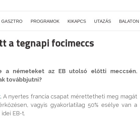
GASZTRO
PROGRAMOK
KIKAPCS
UTAZÁS
BALATON
tt a tegnapi focimeccs
le a németeket az EB utolsó előtti meccsén.
ak továbbjutni?
k
. A nyertes francia csapat mérettetheti meg magát
érkőzésen, vagyis gyakorlatilag 50% esélye van a
dei EB-t.