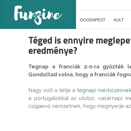
GOODAPEST
KULT
Téged is ennyire meglepe
eredménye?
Tegnap a franciák 2-0-ra győzték 
Gondoltad volna, hogy a franciák fogn
Nagy volt a tétje a
tegnapi mérkőzésne
a portugálokkal az utolsó, vasárnapi m
csigaevő nemzetnek, hogy megnyerje az i