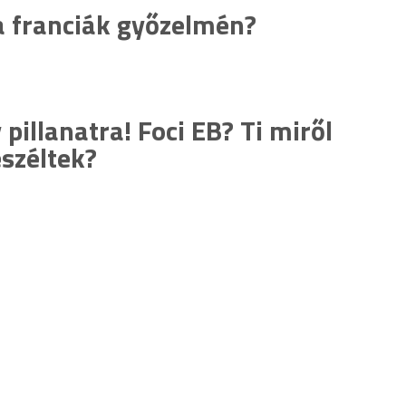
a franciák győzelmén?
pillanatra! Foci EB? Ti miről
széltek?