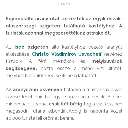
Egyedülálló arany utat terveztek az egyik észak-
olaszországi szigeten található kastélyhoz. A
turisták azonnal megszerették az attrakciót.
Az
Iseo
szigetén
álló kastélyhoz vezető aranyút
elkészítése
Christo Vladimirov Javacheff
nevéhez
fűződik. A férfi mérnökök és
mélybúvárok
segítségével
hozta össze a menő vízi kifutót,
melyhez hasonlót még senki nem láthatott.
Az
aranyszínű ösvényen
haladva a turistáknak olyan
érzése lehet, mintha egy csónakban ülnének. A nem
mindennapi útvonal
csak két hétig
fog a víz felszínén
magasodni, utána elbontják.Addig is naponta közel
40.000 turista leli örömét benne.