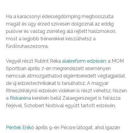
Ha a karácsonyi édességdömping megbosszulta
magát és úgy érzed szívesen dolgoznál az eddig
pulóver és vastag zsírréteg alá rejtett hasizmokon,
most a legjobb trénerekkel készülhetsz a
fürdőruhaszezonra.
Vegyél részt Rubint Réka
alakreform edzésén
: a MOM
Sportban április 7-én megrendezett eseményen
nemcsak átmozgathatod elgémberedett végtagjaidat,
de új edzéstechnikákat is tanulhatsz. A magyar
fitneszkirálynő edzésén vidéken is részt vehetsz, hiszen
a
Riskaréna
keretein belül Zalaegerszeget is felrázza
férjével, Schobert Norbival együtt tartott edzésén.
Péntek Enikő
április 9-én Pécsre látogat, ahol igazán