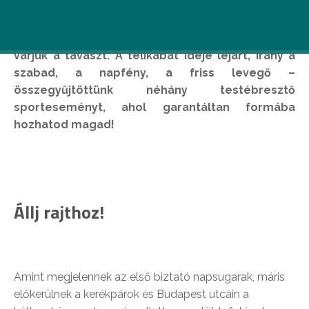
Egy hosszú, szürke téllel a hátunk mögött a
szokásosnál talán még nagyobb izgalommal
várjuk a tavaszt. A télikabát ideje lejárt, irány a
szabad, a napfény, a friss levegő –
összegyűjtöttünk néhány testébresztő
sporteseményt, ahol garantáltan formába
hozhatod magad!
Állj rajthoz!
Amint megjelennek az első biztató napsugarak, máris
előkerülnek a kerékpárok és Budapest utcáin a