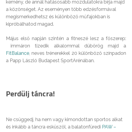
kemény, de annál hatásosabb mozdulatokra bírja majd
a közönséget. Az eseményen több edzésformával
megismerkedhetsz és különböző műfajokban is
kipróbálhatod magad.
Május első napján szintén a fitneszé lesz a főszerep:
immáron tizedik alkalommal dübörög majd a
FitBalance
, neves trénerekkel 20 különböző színpadon
a Papp László Budapest SportArénában.
Perdülj táncra!
Ne csüggedj, ha nem vagy kimondottan sportos alkat
és inkább a táncra esküszöl, a balatonfüredi
PAW –