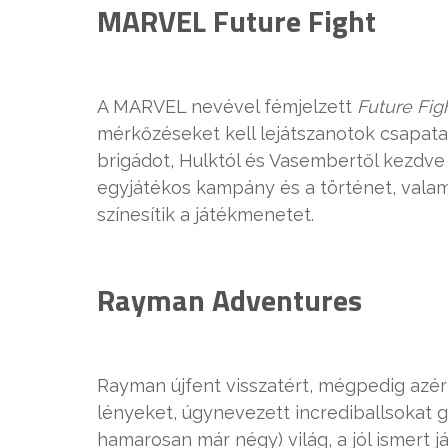
MARVEL Future Fight
A MARVEL nevével fémjelzett
Future Fig
mérkőzéseket kell lejátszanotok csapatai
brigádot, Hulktól és Vasembertől kezdv
egyjátékos kampány és a történet, vala
színesítik a játékmenetet.
Rayman Adventures
Rayman újfent visszatért, mégpedig azért
lényeket, úgynevezett incrediballsokat g
hamarosan már négy) világ, a jól ismert 