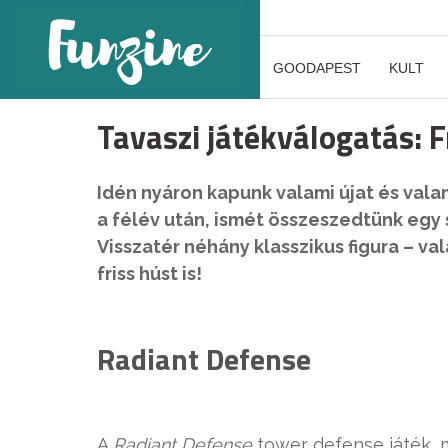
GOODAPEST
KULT
Tavaszi játékválogatás: F
Idén nyáron kapunk valami újat és vala
a félév után, ismét összeszedtünk egy
Visszatér néhány klasszikus figura – v
friss húst is!
Radiant Defense
A
Radiant Defense
tower defense játék, 