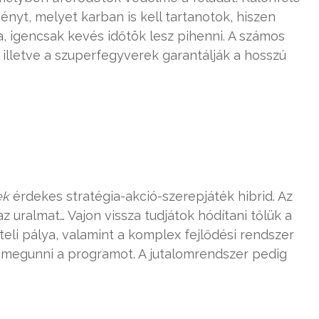
nyt, melyet karban is kell tartanotok, hiszen
a, igencsak kevés időtök lesz pihenni. A számos
 illetve a szuperfegyverek garantálják a hosszú
ek
érdekes stratégia-akció-szerepjáték hibrid. Az
 uralmat… Vajon vissza tudjátok hódítani tőlük a
 teli pálya, valamint a komplex fejlődési rendszer
 megunni a programot. A jutalomrendszer pedig