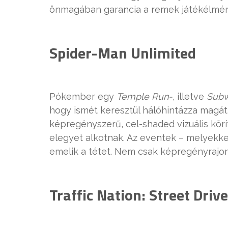
önmagában garancia a remek játékélmén
Spider-Man Unlimited
Pókember egy
Temple Run-
, illetve
Subw
hogy ismét keresztül hálóhintázza magát
képregényszerű, cel-shaded vizuális körí
elegyet alkotnak. Az eventek – melyekke
emelik a tétet. Nem csak képregényrajo
Traffic Nation: Street Driv