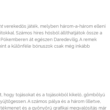
ht
verekedős játék, melyben három-a-három elleni
tokkal. Számos híres hősből állíthatjátok össze a
e Pókemberen át egészen Daredevilig. A remek
mint a különféle bónuszok csak még inkább
, hogy tojásokat és a tojásokból kikelő, gömbölyű
yűjtögessen. A számos pálya és a három (illetve,
játékmenet és a gyönyörű grafikai megvalósítás már