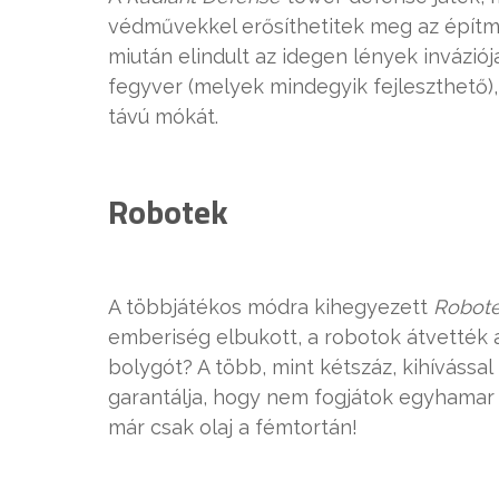
védművekkel erősíthetitek meg az építmé
miután elindult az idegen lények inváziój
fegyver (melyek mindegyik fejleszthető),
távú mókát.
Robotek
A többjátékos módra kihegyezett
Robot
emberiség elbukott, a robotok átvették az
bolygót? A több, mint kétszáz, kihívással
garantálja, hogy nem fogjátok egyhamar
már csak olaj a fémtortán!