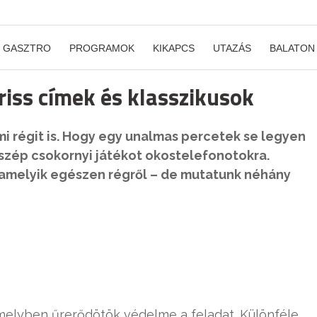
GASZTRO
PROGRAMOK
KIKAPCS
UTAZÁS
BALATON
riss címek és klasszikusok
mi régit is. Hogy egy unalmas percetek se legyen
 szép csokornyi játékot okostelefonotokra.
alamelyik egészen régről – de mutatunk néhány
melyben űrerődötök védelme a feladat. Különféle