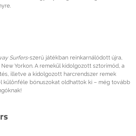
yre.
ay Surfers
-szerű játékban reinkarnálódott újra,
 New Yorkon. A remekül kidolgozott sztorimód, a
tés, illetve a kidolgozott harcrendszer remek
l különféle bónuszokat oldhattok ki – még tovább
ngóknak!
ers