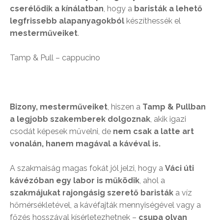
cserélődik a kínálatban
, hogy a
baristák a lehető
legfrissebb alapanyagokból
készíthessék el
mesterműveiket
.
Tamp & Pull – cappucino
Bizony, mesterműveiket
, hiszen a
Tamp & Pullban
a legjobb szakemberek dolgoznak
, akik igazi
csodát képesek művelni, de
nem csak a latte art
vonalán, hanem magával a kávéval is.
A szakmaiság magas fokát jól jelzi, hogy a
Váci úti
kávézóban egy labor is működik
, ahol a
szakmájukat rajongásig szerető baristák
a víz
hőmérsékletével, a kávéfajták mennyiségével vagy a
főzés hosszával kísérletezhetnek –
csupa olyan