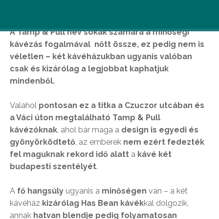
A Tamp & Pull név sokak számára a minőségi
kávézás fogalmával nőtt össze, ez pedig nem is
véletlen – két kávéházukban ugyanis valóban
csak és kizárólag a legjobbat kaphatjuk
mindenből.
Valahol
pontosan ez a titka a Czuczor utcában és
a Váci úton megtalálható Tamp & Pull
kávézóknak
, ahol bár maga a
design is egyedi és
gyönyörködtető
, az emberek
nem ezért fedezték
fel maguknak rekord idő alatt
a
kávé két
budapesti szentélyét
.
A
fő hangsúly
ugyanis a
minőségen
van – a két
kávéház
kizárólag Has Bean kávék
kal dolgozik,
annak
hatvan blendje pedig folyamatosan