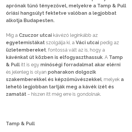
aprónak tűnő tényezővel, melyekre a Tamp & Pull
óriási hangsúlyt fektetve valóban a legjobbat
alkotja Budapesten.
Míg a
Czuczor utcai
kávézó leginkább az
egyetemistákat
szolgálja ki, a
Váci utcai
pedig az
üzletembereket
, fontossá vált az is, hogy a
kávénkat út közben is elfogyaszthassuk
. A
Tamp
& Pull
itt is egy
minőségi forradalmat akar elérni
és jelenleg is olyan
poharakon dolgozik
szakemberekkel és képzőművészekkel
, melyek
a
lehető legjobban tartják meg a kávék ízét és
zamatát
– hiszen itt még erre is gondolnak.
Tamp & Pull