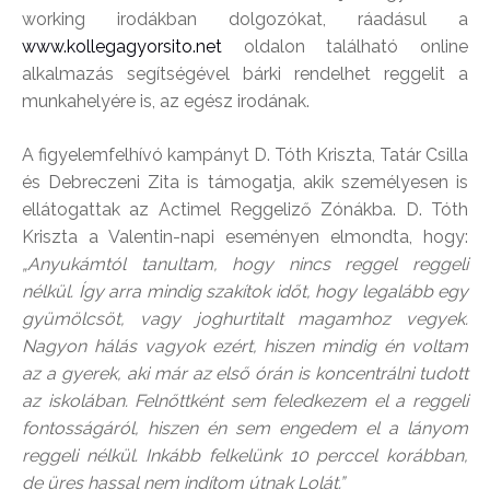
working irodákban dolgozókat, ráadásul a
www.kollegagyorsito.net
oldalon található online
alkalmazás segítségével bárki rendelhet reggelit a
munkahelyére is, az egész irodának.
A figyelemfelhívó kampányt D. Tóth Kriszta, Tatár Csilla
és Debreczeni Zita is támogatja, akik személyesen is
ellátogattak az Actimel Reggeliző Zónákba. D. Tóth
Kriszta a Valentin-napi eseményen elmondta, hogy:
„Anyukámtól tanultam, hogy nincs reggel reggeli
nélkül. Így arra mindig szakítok időt, hogy legalább egy
gyümölcsöt, vagy joghurtitalt magamhoz vegyek.
Nagyon hálás vagyok ezért, hiszen mindig én voltam
az a gyerek, aki már az első órán is koncentrálni tudott
az iskolában. Felnőttként sem feledkezem el a reggeli
fontosságáról, hiszen én sem engedem el a lányom
reggeli nélkül. Inkább felkelünk 10 perccel korábban,
de üres hassal nem indítom útnak Lolát.”