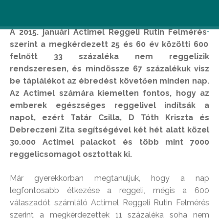
1
A 2015. januári Actimel Reggeli Rutin Felmérés
szerint a megkérdezett 25 és 60 év közötti 600
felnőtt 33 százaléka nem reggelizik
rendszeresen, és mindössze 67 százalékuk visz
be táplálékot az ébredést követően minden nap.
Az Actimel számára kiemelten fontos, hogy az
emberek egészséges reggelivel indítsák a
napot, ezért Tatár Csilla, D Tóth Kriszta és
Debreczeni Zita segítségével két hét alatt közel
30.000 Actimel palackot és több mint 7000
reggelicsomagot osztottak ki.
Már gyerekkorban megtanuljuk, hogy a nap
legfontosabb étkezése a reggeli, mégis a 600
válaszadót számláló Actimel Reggeli Rutin Felmérés
szerint a megkérdezettek 11 százaléka soha nem