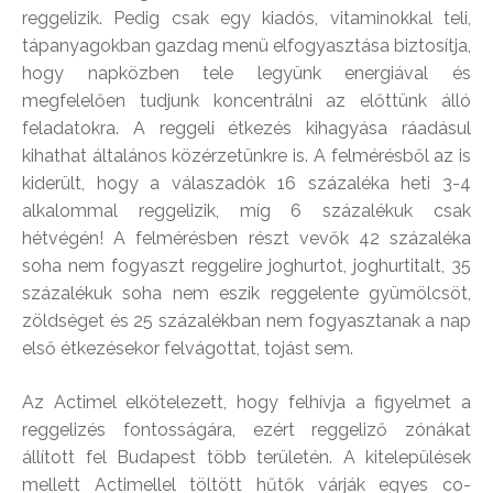
reggelizik. Pedig csak egy kiadós, vitaminokkal teli,
tápanyagokban gazdag menü elfogyasztása biztosítja,
hogy napközben tele legyünk energiával és
megfelelően tudjunk koncentrálni az előttünk álló
feladatokra. A reggeli étkezés kihagyása ráadásul
kihathat általános közérzetünkre is. A felmérésből az is
kiderült, hogy a válaszadók 16 százaléka heti 3-4
alkalommal reggelizik, míg 6 százalékuk csak
hétvégén! A felmérésben részt vevők 42 százaléka
soha nem fogyaszt reggelire joghurtot, joghurtitalt, 35
százalékuk soha nem eszik reggelente gyümölcsöt,
zöldséget és 25 százalékban nem fogyasztanak a nap
első étkezésekor felvágottat, tojást sem.
Az Actimel elkötelezett, hogy felhívja a figyelmet a
reggelizés fontosságára, ezért reggeliző zónákat
állított fel Budapest több területén. A kitelepülések
mellett Actimellel töltött hűtők várják egyes co-