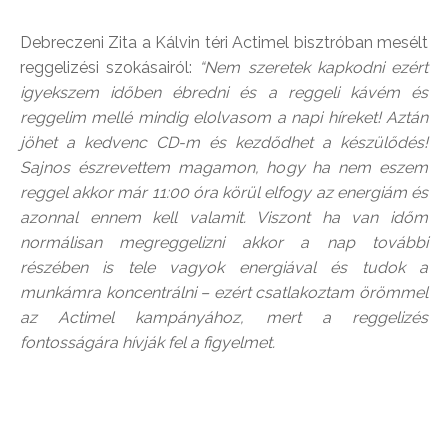
Debreczeni Zita a Kálvin téri Actimel bisztróban mesélt
reggelizési szokásairól:
“Nem szeretek kapkodni ezért
igyekszem időben ébredni és a reggeli kávém és
reggelim mellé mindig elolvasom a napi híreket! Aztán
jöhet a kedvenc CD-m és kezdődhet a készülődés!
Sajnos észrevettem magamon, hogy ha nem eszem
reggel akkor már 11:00 óra körül elfogy az energiám és
azonnal ennem kell valamit. Viszont ha van időm
normálisan megreggelizni akkor a nap további
részében is tele vagyok energiával és tudok a
munkámra koncentrálni – ezért csatlakoztam örömmel
az Actimel kampányához, mert a reggelizés
fontosságára hívják fel a figyelmet.