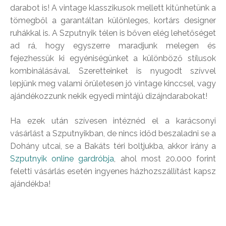
darabot is! A vintage klasszikusok mellett kitűnhetünk a
tömegből a garantáltan különleges, kortárs designer
ruhákkal is. A Szputnyik télen is bőven elég lehetőséget
ad rá, hogy egyszerre maradjunk melegen és
fejezhessük ki egyéniségünket a különböző stílusok
kombinálásával. Szeretteinket is nyugodt szívvel
lepjünk meg valami őrületesen jó vintage kinccsel, vagy
ajándékozzunk nekik egyedi mintájú dizájndarabokat!
Ha ezek után szívesen intéznéd el a karácsonyi
vásárlást a Szputnyikban, de nincs időd beszaladni se a
Dohány utcai, se a Bakáts téri boltjukba, akkor irány a
Szputnyik online gardróbja
, ahol most 20.000 forint
feletti vásárlás esetén ingyenes házhozszállítást kapsz
ajándékba!