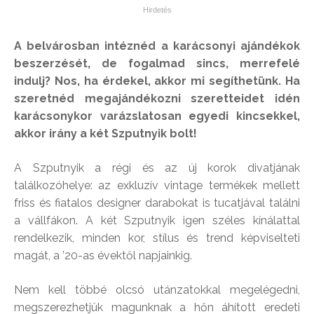
A belvárosban intéznéd a karácsonyi ajándékok
beszerzését, de fogalmad sincs, merrefelé
indulj? Nos, ha érdekel, akkor mi segíthetünk. Ha
szeretnéd megajándékozni szeretteidet idén
karácsonykor varázslatosan egyedi kincsekkel,
akkor irány a két Szputnyik bolt!
A Szputnyik a régi és az új korok divatjának
találkozóhelye: az exkluzív vintage termékek mellett
friss és fiatalos designer darabokat is tucatjával találni
a vállfákon. A két Szputnyik igen széles kínálattal
rendelkezik, minden kor, stílus és trend képviselteti
magát, a ’20-as évektől napjainkig.
Nem kell többé olcsó utánzatokkal megelégedni,
megszerezhetjük magunknak a hőn áhított eredeti