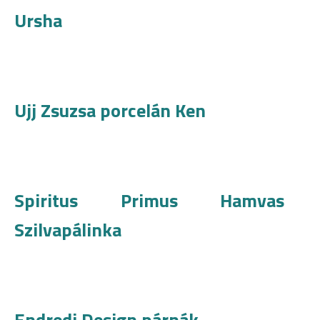
Ursha
Ujj Zsuzsa porcelán Ken
Spiritus Primus Hamvas
Szilvapálinka
Endredi Design párnák