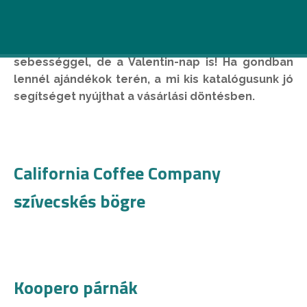
Nem csak a várva várt hétvége közelít vészes
sebességgel, de a Valentin-nap is! Ha gondban
lennél ajándékok terén, a mi kis katalógusunk jó
segítséget nyújthat a vásárlási döntésben.
California Coffee Company
szívecskés bögre
Koopero párnák