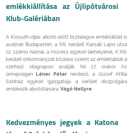
emlékkiállítása az Újlipótvárosi
Klub-Galériában
A Kossuth-díjas alkotó előtt tisztelegve emléktáblát is
avatnak Budapesten, a XIII. kerületi Kassák Lajos utca
12. számú háznál, a művész egykori lakhelyénél. A XIII.
kerületi önkormányzat közlése szerint az emléktáblát a
színházi világnapon avatják fel 17 órakor. Az
ünnepségen
Léner Péter
rendező, a József Attila
Színház egykori igazgatója, a kerület díszpolgára
emlékezik alkotótársára,
Vágó Nellyre
.
Kedvezményes jegyek a Katona