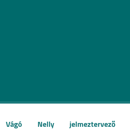
Március 27-én a budapesti színházak is
megemlékeznek az 1961 óta minden évben
megrendezett nemzetközi Színházi Világnapról.
Akkor döntötték el ugyanis a Nemzetközi
Színházi Intézet bécsi közgyűlésén, hogy a párizsi
Nemzetek Színháza 1957-es március 27-i
megnyitójára emlékezvén erre a napra essen a
színházak világnapja. Minden esti előadás előtt
felolvassák majd Krzysztof Warlikowski rendező
világnapi üzenetét, és többen is különféle
programokkal készülnek a jeles alkalomra.
Vágó Nelly jelmeztervező