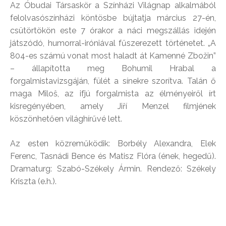
Az Óbudai Társaskör a Színházi Világnap alkalmából
felolvasószínházi köntösbe bújtatja március 27-én,
csütörtökön este 7 órakor a náci megszállás idején
játszódó, humorral-iróniával fűszerezett történetet. „A
804-es számú vonat most haladt át Kamenné Zbožin”
– állapította meg Bohumil Hrabal a
forgalmistavizsgáján, fülét a sínekre szorítva. Talán ő
maga Miloŝ, az ifjú forgalmista az élményeiről írt
kisregényében, amely Jiří Menzel filmjének
köszönhetően világhírűvé lett.
Az esten közreműködik: Borbély Alexandra, Elek
Ferenc, Tasnádi Bence és Matisz Flóra (ének, hegedű).
Dramaturg: Szabó-Székely Ármin. Rendező: Székely
Kriszta (e.h.).