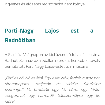
ingyenes és előzetes regisztrációt nem igényel.
Parti-Nagy Lajos est a
Radnótiban
A Színházi Világnapon az idei üzenet felolvasása után a
Radnóti Színház az Irodallam sorozat keretében tavaly
bemutatott Parti Nagy Lajos-estet tűzi műsorra.
„
Férfi és nő. Nő és férfi. Egy este. Nők, férfiak, cukor, bor,
strandpapucs, szájcsók és vidéke. Staniclibe
csomagolt kis brutáliák egy kis nőre, egy férfira
zongorával, egy harmadik bábszemélyre, egy kis
időre.
”