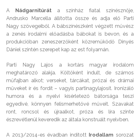
A
Nádgarnitúrát
a színház fiatal színésznője,
Andrusko Marcella állította össze és adja elő Parti
Nagy szövegeiből. A bábszínészként végzett művész
a zenés irodalmi előadásba bábokat is bevon, és a
produkcióban zeneszerzőként közreműködő Dinyés
Dániel szintén szerepet kap az est folyamán.
Parti Nagy Lajos a kortárs magyar irodalom
meghatározó alakja. Költőként indult, de számos
műfajban alkot; verseket, tárcákat, prózai és drámai
műveket ír és fordít – vagyis partinagylajosít. Ironizáló
humora és a nyelvi kísérletező bátorsága teszi
egyedivé, könnyen felismerhetővé műveit. Szavakat
ront, roncsol és újraalkot, próza és líra szinte
észrevétlenül keveredik az általa konstruált nyelvben.
A 2013/2014-es évadban indított
Irodallam
sorozat