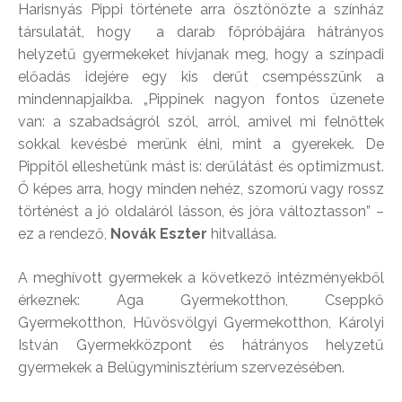
Harisnyás Pippi története arra ösztönözte a színház
társulatát, hogy a darab főpróbájára hátrányos
helyzetű gyermekeket hívjanak meg, hogy a színpadi
előadás idejére egy kis derűt csempésszünk a
mindennapjaikba. „Pippinek nagyon fontos üzenete
van: a szabadságról szól, arról, amivel mi felnőttek
sokkal kevésbé merünk élni, mint a gyerekek. De
Pippitől elleshetünk mást is: derűlátást és optimizmust.
Ő képes arra, hogy minden nehéz, szomorú vagy rossz
történést a jó oldaláról lásson, és jóra változtasson” –
ez a rendező,
Novák Eszter
hitvallása.
A meghívott gyermekek a következő intézményekből
érkeznek: Aga Gyermekotthon, Cseppkő
Gyermekotthon, Hűvösvölgyi Gyermekotthon, Károlyi
István Gyermekközpont és hátrányos helyzetű
gyermekek a Belügyminisztérium szervezésében.