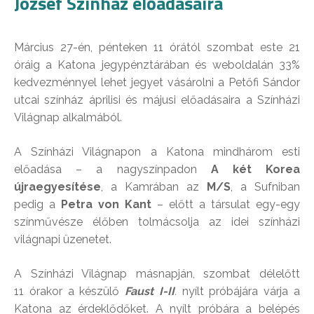
József Színház előadásaira
Március 27-én, pénteken 11 órától szombat este 21
óráig a Katona jegypénztárában és weboldalán 33%
kedvezménnyel lehet jegyet vásárolni a Petőfi Sándor
utcai színház áprilisi és májusi előadásaira a Színházi
Világnap alkalmából.
A Színházi Világnapon a Katona mindhárom esti
előadása – a nagyszínpadon
A két Korea
újraegyesítése
, a Kamrában az
M/S
, a Sufniban
pedig a
Petra von Kant
– előtt a társulat egy-egy
színművésze élőben tolmácsolja az idei színházi
világnapi üzenetet.
A Színházi Világnap másnapján, szombat délelőtt
11 órakor a készülő
Faust I-II
.
nyílt próbájára várja a
Katona az érdeklődőket. A nyílt próbára a belépés