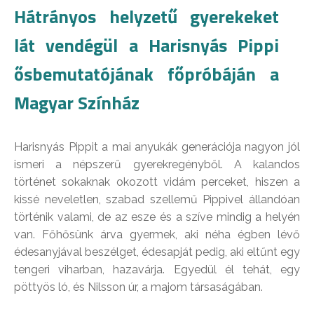
Hátrányos helyzetű gyerekeket
lát vendégül a Harisnyás Pippi
ősbemutatójának főpróbáján a
Magyar Színház
Harisnyás Pippit a mai anyukák generációja nagyon jól
ismeri a népszerű gyerekregényből. A kalandos
történet sokaknak okozott vidám perceket, hiszen a
kissé neveletlen, szabad szellemű Pippivel állandóan
történik valami, de az esze és a szíve mindig a helyén
van. Főhősünk árva gyermek, aki néha égben lévő
édesanyjával beszélget, édesapját pedig, aki eltűnt egy
tengeri viharban, hazavárja. Egyedül él tehát, egy
pöttyös ló, és Nilsson úr, a majom társaságában.