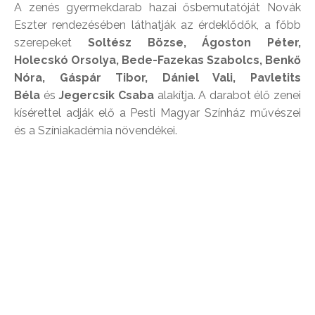
A zenés gyermekdarab hazai ősbemutatóját Novák
Eszter rendezésében láthatják az érdeklődők, a főbb
szerepeket
Soltész Bözse, Ágoston Péter,
Holecskó Orsolya, Bede-Fazekas Szabolcs, Benkő
Nóra, Gáspár Tibor, Dániel Vali, Pavletits
Béla
és
Jegercsik Csaba
alakítja. A darabot élő zenei
kísérettel adják elő a Pesti Magyar Színház művészei
és a Színiakadémia növendékei.