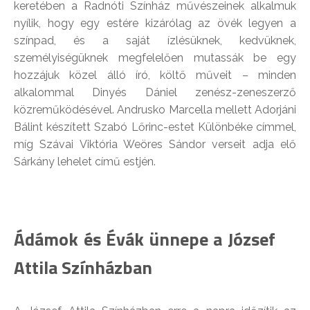
keretében a Radnóti Színház művészeinek alkalmuk
nyílik, hogy egy estére kizárólag az övék legyen a
színpad, és a saját ízlésüknek, kedvüknek,
személyiségüknek megfelelően mutassák be egy
hozzájuk közel álló író, költő műveit – minden
alkalommal Dinyés Dániel zenész-zeneszerző
közreműködésével. Andrusko Marcella mellett Adorjáni
Bálint készített Szabó Lőrinc-estet Különbéke címmel,
míg Szávai Viktória Weöres Sándor verseit adja elő
Sárkány lehelet című estjén.
Ádámok és Évák ünnepe a József
Attila Színházban