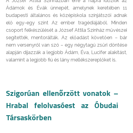
A József Attila Színházban erre a napra időzítik az
Ádámok és Évák ünnepét, amelynek keretében 11
budapesti általános és középiskola színjátszói adnak
elő egy-egy színt Az ember tragédiájából. Minden
csoport felkészülését a József Attila Színház művészei
segítették, mentorálták. Az előadást követően – bár
nem versenyről van szó – egy négytagú zsűri döntése
alapján díjazzák a legjobb Ádám, Éva, Lucifer alakítást,
valamint a legjobb fiú és lány mellékszereplőket is.
Szigorúan ellenőrzött vonatok –
Hrabal felolvasóest az Óbudai
Társaskörben