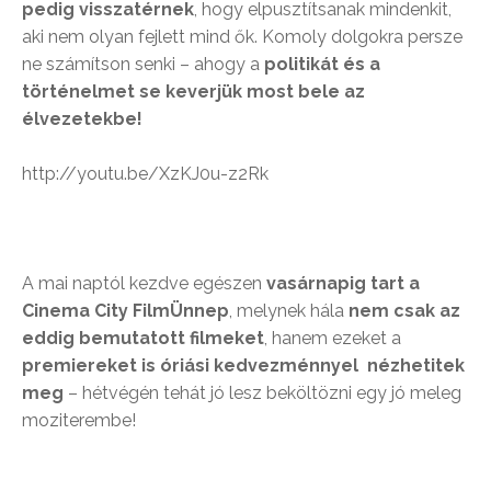
pedig visszatérnek
, hogy elpusztítsanak mindenkit,
aki nem olyan fejlett mind ők. Komoly dolgokra persze
ne számítson senki – ahogy a
politikát és a
történelmet se keverjük most bele az
élvezetekbe!
http://youtu.be/XzKJ0u-z2Rk
A mai naptól kezdve egészen
vasárnapig tart a
Cinema City FilmÜnnep
, melynek hála
nem csak az
eddig bemutatott filmeket
, hanem ezeket a
premiereket is óriási kedvezménnyel nézhetitek
meg
– hétvégén tehát jó lesz beköltözni egy jó meleg
moziterembe!