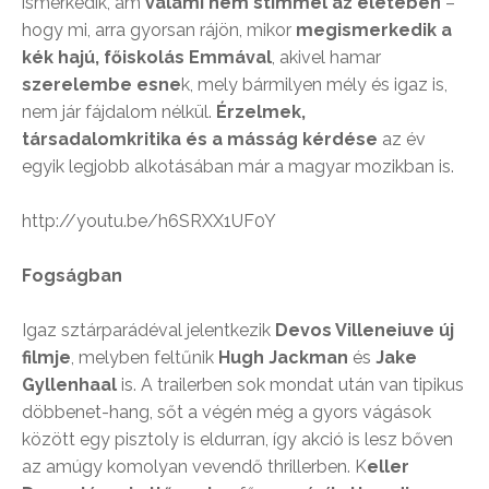
ismerkedik, ám
valami nem stimmel az életében
–
hogy mi, arra gyorsan rájön, mikor
megismerkedik a
kék hajú, főiskolás Emmával
, akivel hamar
szerelembe esne
k, mely bármilyen mély és igaz is,
nem jár fájdalom nélkül.
Érzelmek,
társadalomkritika és a másság kérdése
az év
egyik legjobb alkotásában már a magyar mozikban is.
http://youtu.be/h6SRXX1UF0Y
Fogságban
Igaz sztárparádéval jelentkezik
Devos Villeneiuve új
filmje
, melyben feltűnik
Hugh Jackman
és
Jake
Gyllenhaal
is. A trailerben sok mondat után van tipikus
döbbenet-hang, sőt a végén még a gyors vágások
között egy pisztoly is eldurran, így akció is lesz bőven
az amúgy komolyan vevendő thrillerben. K
eller