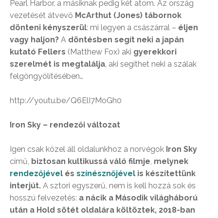
Pearl Harbor, a másiknak pedig két atom. Az ország
vezetését átvevő
McArthut (Jones) tábornok
dönteni kényszerül
: mi legyen a császárral –
éljen
vagy haljon?
A
döntésben segít neki a japán
kutató Fellers
(Matthew Fox) aki
gyerekkori
szerelmét is megtalálja
, aki segíthet neki a szálak
felgöngyölítésében…
http://youtu.be/Q6ElI7MoGh0
Iron Sky – rendezői változat
Igen csak közel áll oldalunkhoz a norvégok
Iron Sky
című,
biztosan kultikussá váló filmje
,
melynek
rendezőjével
és
színésznőjével
is készítettünk
interjút.
A sztori egyszerű, nem is kell hozzá sok és
hosszú felvezetés:
a nácik a Második világháború
után a Hold sötét oldalára költöztek, 2018-ban