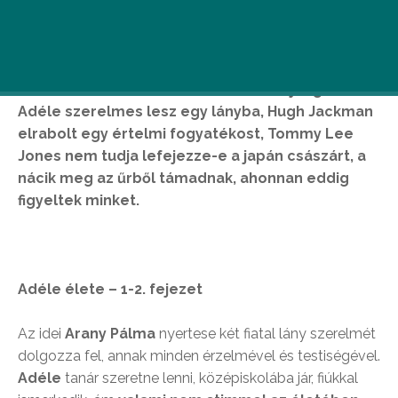
Nem unatkozhatnak a héten a mozirajongók –
Adéle szerelmes lesz egy lányba, Hugh Jackman
elrabolt egy értelmi fogyatékost, Tommy Lee
Jones nem tudja lefejezze-e a japán császárt, a
nácik meg az űrből támadnak, ahonnan eddig
figyeltek minket.
Adéle élete – 1-2. fejezet
Az idei
Arany Pálma
nyertese két fiatal lány szerelmét
dolgozza fel, annak minden érzelmével és testiségével.
Adéle
tanár szeretne lenni, középiskolába jár, fiúkkal