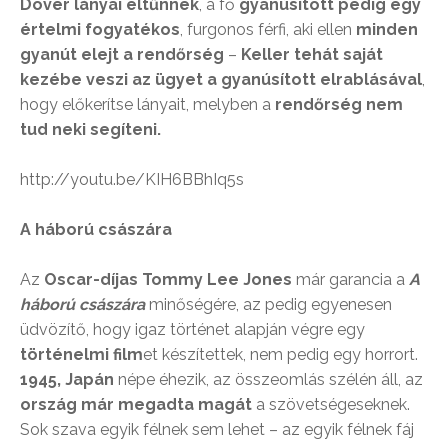
Dover lányai eltűnnek
, a fő
gyanúsított pedig egy
értelmi fogyatékos
, furgonos férfi, aki ellen
minden
gyanút elejt a rendőrség
–
Keller tehát saját
kezébe veszi az ügyet a gyanúsított elrablásával
,
hogy előkerítse lányait, melyben a
rendőrség nem
tud neki segíteni.
http://youtu.be/KIH6BBhIq5s
A háború császára
Az
Oscar-díjas Tommy Lee Jones
már garancia a
A
háború császára
minőségére, az pedig egyenesen
üdvözítő, hogy igaz történet alapján végre egy
történelmi film
et készítettek, nem pedig egy horrort.
1945, Japán
népe éhezik, az összeomlás szélén áll, az
ország már megadta magát
a szövetségeseknek.
Sok szava egyik félnek sem lehet – az egyik félnek fáj