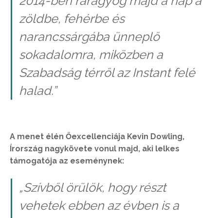
2014-ben ráragyog majd a nap a
zöldbe, fehérbe és
narancssárgába ünneplő
sokadalomra, miközben a
Szabadság térről az Instant felé
halad.”
A menet élén Őexcellenciája Kevin Dowling,
Írország nagykövete vonul majd, aki lelkes
támogatója az eseménynek:
„Szívből örülök, hogy részt
vehetek ebben az évben is a