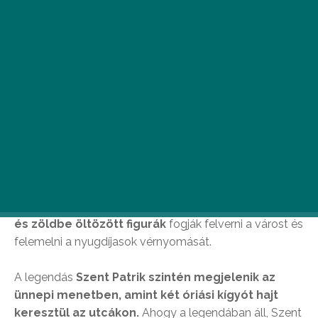
Miután megemlékeztünk az forradalmárokról és
szabadságharcosokról, kicsit belekóstolhatunk
az ír-életértésbe is az Ír fesztivál.
A Szent Patrik fesztivál március 16-án 15:30-kor
veszi kezdetét
, mikor is elindul egy
jó nagy tömeg a
Szabadság térről és meg sem áll az Instantig.
A
hangos tömegben
leprechaunok, ír farkaskutyák
és zöldbe öltözött figurák
fogják felverni a várost és
felemelni a nyugdíjasok vérnyomását.
A legendás
Szent Patrik szintén megjelenik az
ünnepi menetben, amint két óriási kígyót hajt
keresztül az utcákon.
Ahogy a legendában áll, Szent