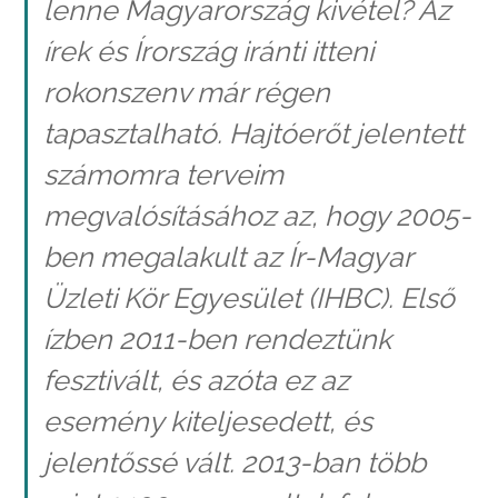
lenne Magyarország kivétel? Az
írek és Írország iránti itteni
rokonszenv már régen
tapasztalható. Hajtóerőt jelentett
számomra terveim
megvalósításához az, hogy 2005-
ben megalakult az Ír-Magyar
Üzleti Kör Egyesület (IHBC). Első
ízben 2011-ben rendeztünk
fesztivált, és azóta ez az
esemény kiteljesedett, és
jelentőssé vált. 2013-ban több