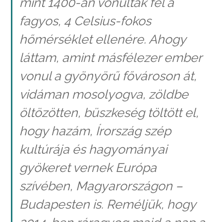
mint 1400-an vonultak fel a
fagyos, 4 Celsius-fokos
hőmérséklet ellenére. Ahogy
láttam, amint másfélezer ember
vonul a gyönyörű fővároson át,
vidáman mosolyogva, zöldbe
öltözötten, büszkeség töltött el,
hogy hazám, Írország szép
kultúrája és hagyományai
gyökeret vernek Európa
szívében, Magyarországon –
Budapesten is. Reméljük, hogy