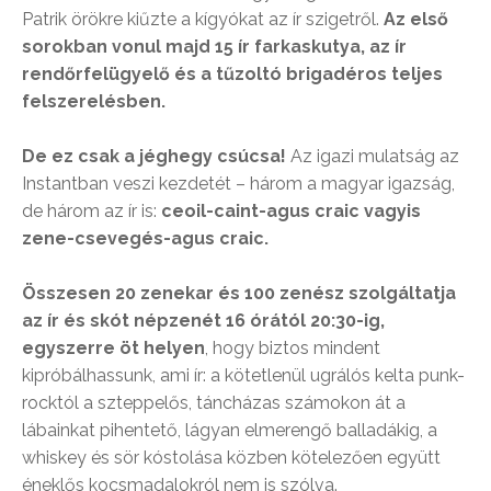
Patrik örökre kiűzte a kígyókat az ír szigetről.
Az első
sorokban vonul majd 15 ír farkaskutya, az ír
rendőrfelügyelő és a tűzoltó brigadéros teljes
felszerelésben.
De ez csak a jéghegy csúcsa!
Az igazi mulatság az
Instantban veszi kezdetét – három a magyar igazság,
de három az ír is:
ceoil-caint-agus craic vagyis
zene-csevegés-agus craic.
Összesen 20 zenekar és 100 zenész szolgáltatja
az ír és skót népzenét 16 órától 20:30-ig,
egyszerre öt helyen
, hogy biztos mindent
kipróbálhassunk, ami ír: a kötetlenül ugrálós kelta punk-
rocktól a szteppelős, táncházas számokon át a
lábainkat pihentető, lágyan elmerengő balladákig, a
whiskey és sör kóstolása közben kötelezően együtt
éneklős kocsmadalokról nem is szólva.