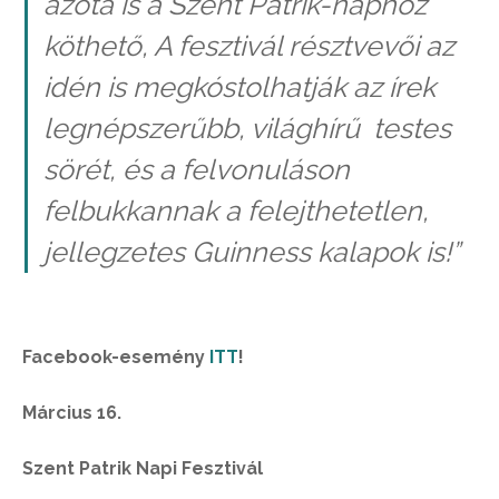
azóta is a Szent Patrik-naphoz
köthető, A fesztivál résztvevői az
idén is megkóstolhatják az írek
legnépszerűbb, világhírű testes
sörét, és a felvonuláson
felbukkannak a felejthetetlen,
jellegzetes Guinness kalapok is!”
Facebook-esemény
ITT
!
Március 16.
Szent Patrik Napi Fesztivál