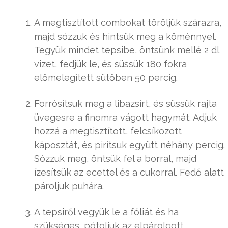
A megtisztított combokat töröljük szárazra,
majd sózzuk és hintsük meg a köménnyel.
Tegyük mindet tepsibe, öntsünk mellé 2 dl
vizet, fedjük le, és süssük 180 fokra
előmelegített sütőben 50 percig.
Forrósítsuk meg a libazsírt, és süssük rajta
üvegesre a finomra vágott hagymát. Adjuk
hozzá a megtisztított, felcsíkozott
káposztát, és pirítsuk együtt néhány percig.
Sózzuk meg, öntsük fel a borral, majd
ízesítsük az ecettel és a cukorral. Fedő alatt
pároljuk puhára.
A tepsiről vegyük le a fóliát és ha
szükséges, pótoljuk az elpárolgott