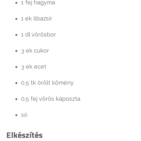
1 fej hagyma
1 ek libazsír
1 dl vörösbor
3 ek cukor
3 ek ecet
0,5 tk őrölt kömény
0,5 fej vörös káposzta
só
Elkészítés