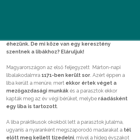
Ma van Szent Márton napjap. Ehhez az
alkalomhoz rengeteg népszokás kötődik, például
az is, hogyha ma ne meszünk libát, egész évben
éhezünk. De mi köze van egy keresztény
szentnek a libákhoz? Eláruljuk!
Magyarországon az első feljegyzett Márton-napi
libalakodalmra
1171-ben került sor
. Azért éppen a
liba került a menüre, mert
ekkor értek véget a
mezőgazdasági munkák
és a parasztok ekkor
kapták meg az év végi bérüket, melybe
ráadásként
egy liba is tartozott
.
A liba praktikusok okokból lett a parasztok jutalma,
ugyanis a nyaranként megszaporodó madarakat a
tél
előtt meg kellett tizedelni
, mivel a hideg évszakot