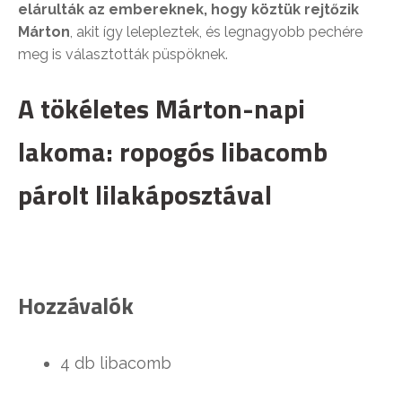
elárulták az embereknek, hogy köztük rejtőzik
Márton
, akit így lelepleztek, és legnagyobb pechére
meg is választották püspöknek.
A tökéletes Márton-napi
lakoma: ropogós libacomb
párolt lilakáposztával
Hozzávalók
4 db libacomb