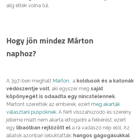
alig élték volna túl.
Hogy jön mindez Márton
naphoz?
A 397-ben meghalt
Márton
, a
koldusok és a katonák
védőszentje volt
, aki egyszer még
saját
köpönyegét is odaadta egy nincstelennek
.
Mártont szerették az emberek, ezért
meg akarták
választani püspöknek
. A férfi visszahúzódó és szerény
jelleme miatt nem akarta elfogadni a felkérést, ezért
egy
libaólban rejtőzött el
a rá vadászó nép elől. Az
állatok azonban lebuktatták:
hangos gágogásukkal