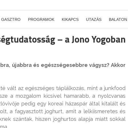
GASZTRO
PROGRAMOK
KIKAPCS
UTAZÁS
BALATON
ségtudatosság – a Jono Yogoban
bbra, újabbra és egészségesebbre vágysz? Akkor
tté vált az egészséges táplálkozás, mint a junkfood
rsze a mozgalom kicsivel hamarabb, a nyolcvanas
zlóvivője pedig egy koreai házaspár által kitalált és
olt, a fagyasztott joghurt, amit a lelkiismeretes és
eknek szántak, hiszen joghurtos alapja miatt sokkal
lma.