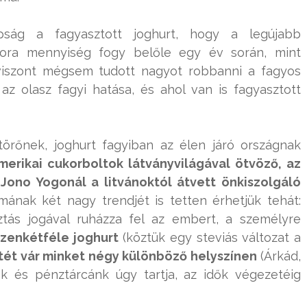
ság a fagyasztott joghurt, hogy a legújabb
ora mennyiség fogy belőle egy év során, mint
 viszont mégsem tudott nagyot robbanni a fagyos
az olasz fagyi hatása, és ahol van is fagyasztott
törőnek, joghurt fagyiban az élen járó országnak
erikai cukorboltok látványvilágával ötvöző, az
Jono Yogonál a litvánoktól átvett önkiszolgáló
mának két nagy trendjét is tetten érhetjük tehát:
tás jogával ruházza fel az embert, a személyre
izenkétféle joghurt
(köztük egy steviás változat a
tét vár minket négy különböző helyszínen
(Árkád,
 és pénztárcánk úgy tartja, az idők végezetéig