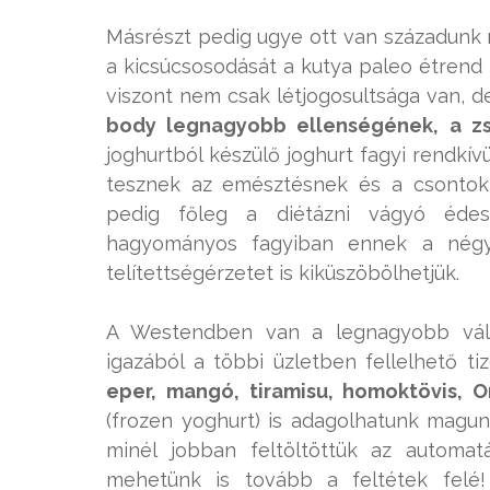
Másrészt pedig ugye ott van századunk 
a kicsúcsosodását a kutya paleo étrend 
viszont nem csak létjogosultsága van, 
body legnagyobb ellenségének, a zsí
joghurtból készülő joghurt fagyi rendkívü
tesznek az emésztésnek és a csontokna
pedig főleg a diétázni vágyó édes
hagyományos fagyiban ennek a négy-
telítettségérzetet is kiküszöbölhetjük.
A Westendben van a legnagyobb válas
igazából a többi üzletben fellelhető t
eper, mangó, tiramisu, homoktövis,
(frozen yoghurt) is adagolhatunk magun
minél jobban feltöltöttük az automatá
mehetünk is tovább a feltétek felé!