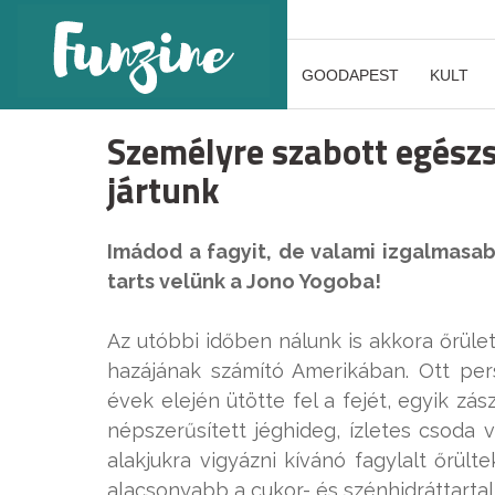
GOODAPEST
KULT
Személyre szabott egész
jártunk
Imádod a fagyit, de valami izgalmasa
tarts velünk a Jono Yogoba!
Az utóbbi időben nálunk is akkora őrüle
hazájának számító Amerikában. Ott pe
évek elején ütötte fel a fejét, egyik zás
népszerűsített jéghideg, ízletes csoda v
alakjukra vigyázni kívánó fagylalt őrült
alacsonyabb a cukor- és szénhidráttarta