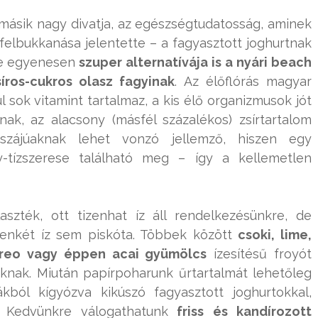
másik nagy divatja, az egészségtudatosság, aminek
felbukkanása jelentette – a fagyasztott joghurtnak
de egyenesen
szuper alternatívája is a nyári beach
ros-cukros olasz fagyinak
. Az élőflórás magyar
l sok vitamint tartalmaz, a kis élő organizmusok jót
k, az alacsony (másfél százalékos) zsírtartalom
szájúaknak lehet vonzó jellemző, hiszen egy
tízszerese található meg – így a kellemetlen
zték, ott tizenhat íz áll rendelkezésünkre, de
izenkét íz sem piskóta. Többek között
csoki, lime,
 Oreo vagy éppen acai gyümölcs
ízesítésű froyót
knak. Miután papírpoharunk űrtartalmát lehetőleg
kból kígyózva kikúszó fagyasztott joghurtokkal,
 Kedvünkre válogathatunk
friss és kandírozott