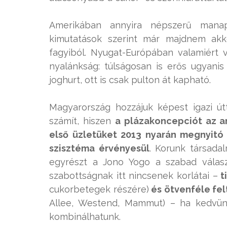
Amerikában annyira népszerű manap
kimutatások szerint már majdnem akk
fagyiból. Nyugat-Európában valamiért
nyalánkság: túlságosan is erős ugyanis 
joghurt, ott is csak pulton át kapható.
Magyarország hozzájuk képest igazi út
számít, hiszen
a plázakoncepciót az am
első üzletüket 2013 nyarán megnyitó 
szisztéma érvényesül
. Korunk társadal
egyrészt a Jono Yogo a szabad válasz
szabottságnak itt nincsenek korlátai –
t
cukorbetegek részére)
és ötvenféle fel
Allee, Westend, Mammut) – ha kedvünk
kombinálhatunk.