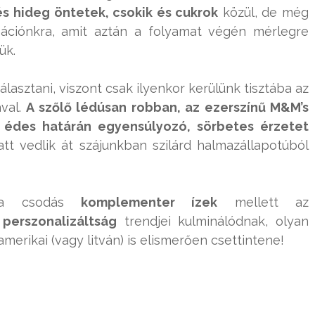
s hideg öntetek, csokik és cukrok
közül, de még
eációnkra, amit aztán a folyamat végén mérlegre
ük.
lasztani, viszont csak ilyenkor kerülünk tisztába az
ával.
A szőlő lédúsan robban, az ezerszínű M&M’s
 édes határán egyensúlyozó, sörbetes érzetet
att vedlik át szájunkban szilárd halmazállapotúból
n a csodás
komplementer ízek
mellett az
ú
perszonalizáltság
trendjei kulminálódnak, olyan
erikai (vagy litván) is elismerően csettintene!