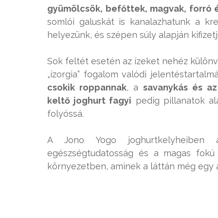
gyümölcsök, befőttek, magvak, forró é
somlói galuskát is kanalazhatunk a kr
helyezünk, és szépen súly alapján kifizetj
Sok feltét esetén az ízeket nehéz különvá
„ízorgia” fogalom valódi jelentéstartalm
csokik roppannak
, a
savanykás és az
keltő joghurt fagyi
pedig pillanatok al
folyóssá.
A Jono Yogo joghurtkelyheibe
egészségtudatosság és a magas fok
környezetben, aminek a láttán még egy am