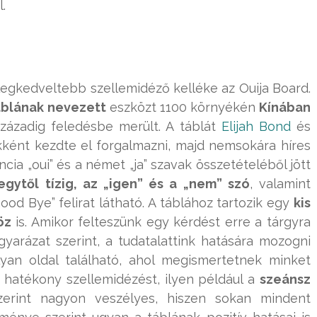
.
k legkedveltebb szellemidéző kelléke az Ouija Board.
áblának nevezett
eszközt 1100 környékén
Kínában
századig feledésbe merült. A táblát
Elijah Bond
és
ént kezdte el forgalmazni, majd nemsokára híres
ncia „oui” és a német „ja” szavak összetételéből jött
gytől tízig, az „igen” és a „nem” szó
, valamint
ood Bye” felirat látható. A táblához tartozik egy
kis
öz
is. Amikor felteszünk egy kérdést erre a tárgyra
arázat szerint, a tudatalattink hatására mozogni
lyan oldal található, ahol megismertetnek minket
a hatékony szellemidézést, ilyen például a
szeánsz
zerint nagyon veszélyes, hiszen sokan mindent