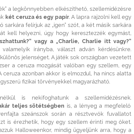
áték” a legkönnyebben elkészíthető, szellemidézésre
ak
két ceruza és egy papír
. A lapra rajzolni kell egy
ó sarkára felírjuk az „igen” szót, a két másik sarkára
át kell helyezni, úgy hogy keresztezzék egymást,
tszhattunk?” vagy a „Charlie, Charlie itt vagy?”
 valamelyik irányba, választ adván kérdésünkre.
 különös jelenséget. A játék sok országban vezetett
dzser a ceruza mozgását valóban egy szellem, egy
 A ceruza azonban akkor is elmozdul, ha nincs alatta
gyszerű fizikai törvényekkel magyarázható.
élkül is nekifoghatunk a szellemidézésnek.
akár teljes sötétségben
is, a lényeg a megfelelő
enfajta szeánszok során a résztvevők fuvallatot
t is érezhetik, hogy egy szellem érinti meg őket.
zzuk Halloweenkor, mindig ügyeljünk arra, hogy a