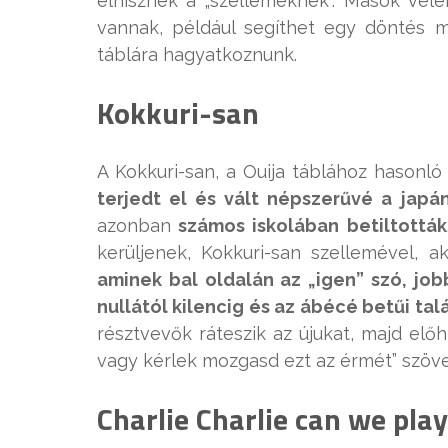
elhisznek a „szellemeknek”. Mások véle
vannak, például segíthet egy döntés 
táblára hagyatkoznunk.
Kokkuri-san
A Kokkuri-san, a Ouija táblához hasonl
terjedt el és vált népszerűvé a japá
azonban
számos iskolában betiltották
kerüljenek, Kokkuri-san szellemével, a
aminek bal oldalán az „igen” szó, jo
nullától kilencig és az ábécé betűi tal
résztvevők ráteszik az újukat, majd előh
vagy kérlek mozgasd ezt az érmét” szöveg
Charlie Charlie can we play