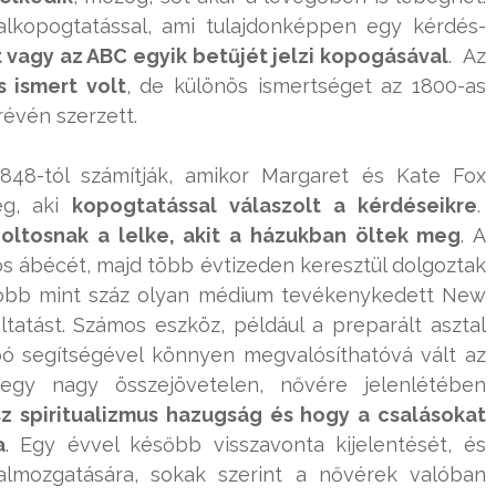
talkopogtatással, ami tulajdonképpen egy kérdés-
 vagy az ABC egyik betűjét jelzi kopogásával
. Az
 ismert volt
, de különös ismertséget az 1800-as
évén szerzett.
848-tól számítják, amikor Margaret és Kate Fox
eg, aki
kopogtatással válaszolt a kérdéseikre
.
oltosnak a lelke, akit a házukban öltek meg
. A
gós ábécét, majd több évtizeden keresztül dolgoztak
több mint száz olyan médium tevékenykedett New
ltatást. Számos eszköz, például a preparált asztal
pó segítségével könnyen megvalósíthatóvá vált az
egy nagy összejövetelen, nővére jelenlétében
z spiritualizmus hazugság és hogy a csalásokat
a
. Egy évvel később visszavonta kijelentését, és
almozgatására, sokak szerint a nővérek valóban