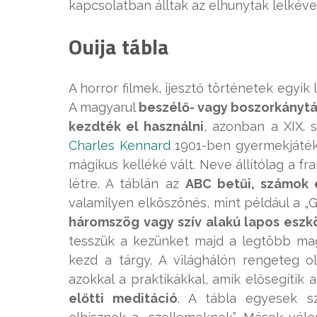
kapcsolatban álltak az elhunytak lelkével
Ouija tábla
A horror filmek, ijesztő történetek egyi
A magyarul
beszélő- vagy boszorkányt
kezdték el használni
, azonban a XIX. 
Charles Kennard
1901-ben gyermekjátékk
mágikus kelléké vált. Neve állítólag a fra
létre. A táblán az
ABC betűi, számok e
valamilyen elköszönés, mint például a „G
háromszög vagy szív alakú lapos eszk
tesszük a kezünket majd a legtöbb magy
kezd a tárgy. A világhálón rengeteg o
azokkal a praktikákkal, amik elősegítik 
előtti meditáció
. A tábla egyesek s