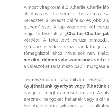
A most virágkorát élő „Charlie Charlie j
alkalmas eszköz: nem kell hozzá más cs
keresztet, a kereszt bal felső és jobb als
a „nem” szót. A lap közepére két ceruz
majd feltesszük a
„Charlie Charlie já
kérdést. A felül lévő ceruza elmozdul
YouTube-os videók százaiban láthatjuk a
tömeghisztériához, mivel sok naiv tiné
mexikói démon válaszadásának vélte
.
a válaszokat tartalmazó papír, mozgása e
Természetesen akármilyen eszköz n
Gyújthattunk gyertyát vagy ülhetünk 
hangulat megteremtésében van. Az ily
éreznek, hangokat hallanak vagy akár az
Azonban akármelyik módszert is alkalma