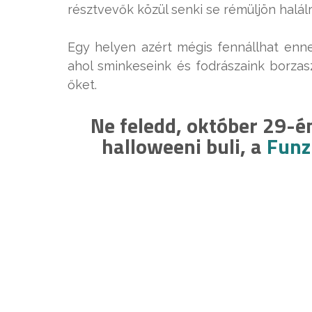
résztvevők közül senki se rémüljön halálr
Egy helyen azért mégis fennállhat enn
ahol sminkeseink és fodrászaink borza
őket.
Ne feledd, október 29-é
halloweeni buli, a
Funz