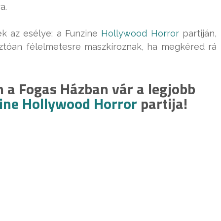
a.
ek az esélye: a Funzine
Hollywood Horror
partiján,
sztóan félelmetesre maszkíroznak, ha megkéred rá
n a Fogas Házban vár a legjobb
ine Hollywood Horror
partija!