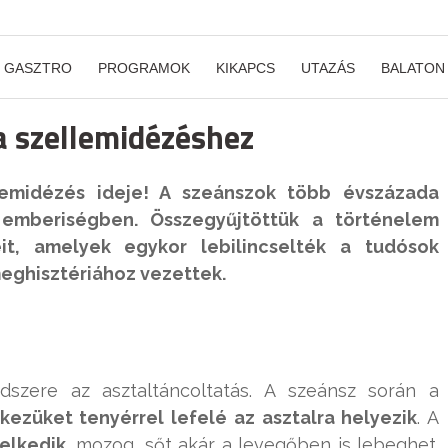
GASZTRO
PROGRAMOK
KIKAPCS
UTAZÁS
BALATON
a szellemidézéshez
lemidézés ideje! A szeánszok több évszázada
 emberiségben. Összegyűjtöttük a történelem
it, amelyek egykor lebilincselték a tudósok
meghisztériához vezettek.
dszere az asztaltáncoltatás. A szeánsz során a
kezüket tenyérrel lefelé az asztalra helyezik
. A
elkedik
, mozog, sőt akár a levegőben is lebeghet.