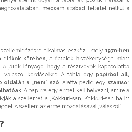
ménye szerint ugyan a táblának pozitív hatásai is
meghozatalában, mégsem szabad feltétel nélkül a
ó szellemidézésre alkalmas eszköz, mely
1970-ben
n diákok körében
, a fiatalok hiszékenysége miatt
. A játék lényege, hogy a résztvevők kapcsolatba
ki válaszol kérdéseikre. A tábla egy
papírból áll,
bb oldalán a „nem” szó
, alatta pedig egy
számsor
álhatóak.
A papírra egy érmét kell helyezni, amire a
ívják a szellemet a „Kokkuri-san, Kokkuri-san ha itt
gel. A szellem az érme mozgatásával „válaszol”.
?