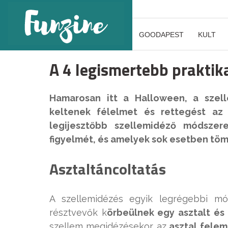
GOODAPEST
KULT
A 4 legismertebb praktik
Hamarosan itt a Halloween, a szel
keltenek félelmet és rettegést az
legijesztőbb szellemidéző módszere
figyelmét, és amelyek sok esetben tö
Asztaltáncoltatás
A szellemidézés egyik legrégebbi mó
résztvevők k
örbeülnek egy asztalt és 
szellem megidézésekor az
asztal felem