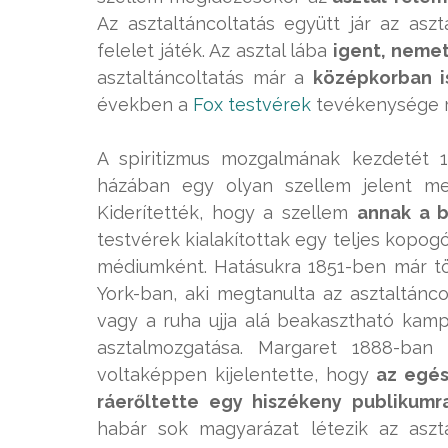
Az asztaltáncoltatás együtt jár az asz
felelet játék. Az asztal lába
igent, nemet
asztaltáncoltatás már a
középkorban is
években a
Fox testvérek
tevékenysége r
A spiritizmus mozgalmának kezdetét 1
házában egy olyan szellem jelent m
Kiderítették, hogy a szellem
annak a b
testvérek kialakítottak egy teljes kopo
médiumként. Hatásukra 1851-ben már 
York-ban, aki megtanulta az asztaltánco
vagy a ruha ujja alá beakasztható kam
asztalmozgatása. Margaret 1888-ban 
voltaképpen kijelentette, hogy
az egés
ráerőltette egy hiszékeny publikumr
habár sok magyarázat létezik az aszt