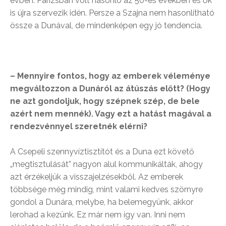
évben. Párizsban volt hasonló az 50-es években és ők
is újra szervezik idén. Persze a Szajna nem hasonlítható
össze a Dunával, de mindenképen egy jó tendencia.
– Mennyire fontos, hogy az emberek véleménye
megváltozzon a Dunáról az átúszás előtt? (Hogy
ne azt gondoljuk, hogy szépnek szép, de bele
azért nem mennék). Vagy ezt a hatást magával a
rendezvénnyel szeretnék elérni?
A Csepeli szennyvíztisztítót és a Duna ezt követő
„megtisztulását” nagyon alul kommunikálták, ahogy
azt érzékeljük a visszajelzésekből. Az emberek
többsége még mindig, mint valami kedves szörnyre
gondol a Dunára, melybe, ha belemegyünk, akkor
lerohad a kezünk. Ez már nem így van. Inni nem