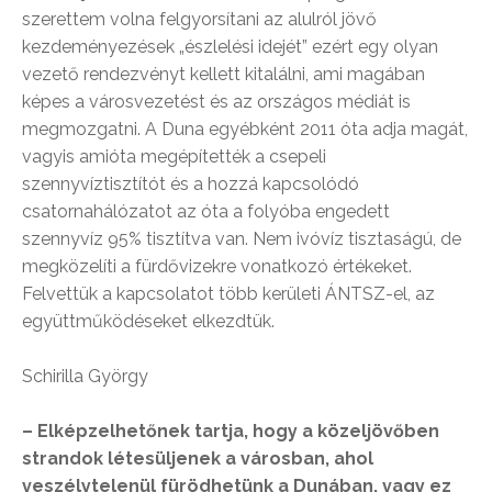
szerettem volna felgyorsítani az alulról jövő
kezdeményezések „észlelési idejét” ezért egy olyan
vezető rendezvényt kellett kitalálni, ami magában
képes a városvezetést és az országos médiát is
megmozgatni. A Duna egyébként 2011 óta adja magát,
vagyis amióta megépítették a csepeli
szennyvíztisztítót és a hozzá kapcsolódó
csatornahálózatot az óta a folyóba engedett
szennyvíz 95% tisztítva van. Nem ivóvíz tisztaságú, de
megközelíti a fürdővizekre vonatkozó értékeket.
Felvettük a kapcsolatot több kerületi ÁNTSZ-el, az
együttműködéseket elkezdtük.
Schirilla György
– Elképzelhetőnek tartja, hogy a közeljövőben
strandok létesüljenek a városban, ahol
veszélytelenül fürödhetünk a Dunában, vagy ez