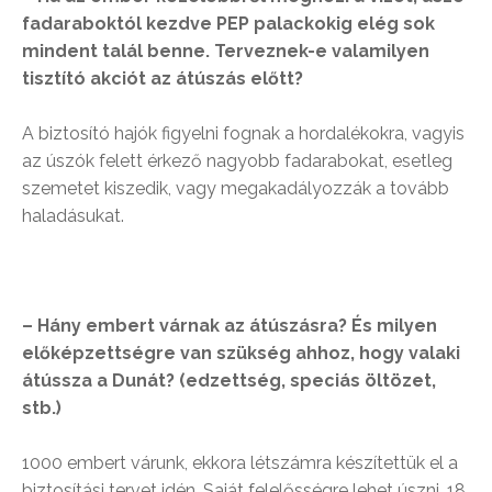
fadaraboktól kezdve PEP palackokig elég sok
mindent talál benne. Terveznek-e valamilyen
tisztító akciót az átúszás előtt?
A biztosító hajók figyelni fognak a hordalékokra, vagyis
az úszók felett érkező nagyobb fadarabokat, esetleg
szemetet kiszedik, vagy megakadályozzák a tovább
haladásukat.
– Hány embert várnak az átúszásra? És milyen
előképzettségre van szükség ahhoz, hogy valaki
átússza a Dunát? (edzettség, speciás öltözet,
stb.)
1000 embert várunk, ekkora létszámra készítettük el a
biztosítási tervet idén. Saját felelősségre lehet úszni, 18