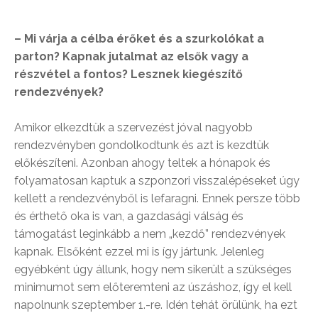
– Mi várja a célba érőket és a szurkolókat a
parton? Kapnak jutalmat az elsők vagy a
részvétel a fontos? Lesznek kiegészítő
rendezvények?
Amikor elkezdtük a szervezést jóval nagyobb
rendezvényben gondolkodtunk és azt is kezdtük
előkészíteni. Azonban ahogy teltek a hónapok és
folyamatosan kaptuk a szponzori visszalépéseket úgy
kellett a rendezvényből is lefaragni. Ennek persze több
és érthető oka is van, a gazdasági válság és
támogatást leginkább a nem „kezdő” rendezvények
kapnak. Elsőként ezzel mi is így jártunk. Jelenleg
egyébként úgy állunk, hogy nem sikerült a szükséges
minimumot sem előteremteni az úszáshoz, így el kell
napolnunk szeptember 1.-re. Idén tehát örülünk, ha ezt