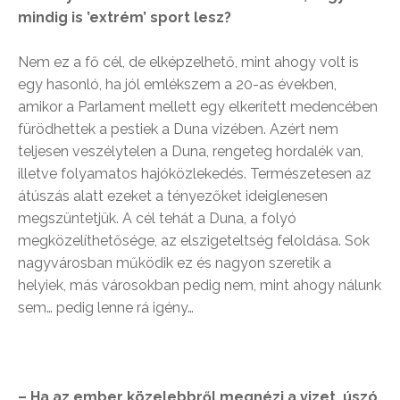
mindig is ’extrém’ sport lesz?
Nem ez a fő cél, de elképzelhető, mint ahogy volt is
egy hasonló, ha jól emlékszem a 20-as években,
amikor a Parlament mellett egy elkerített medencében
fürödhettek a pestiek a Duna vizében. Azért nem
teljesen veszélytelen a Duna, rengeteg hordalék van,
illetve folyamatos hajóközlekedés. Természetesen az
átúszás alatt ezeket a tényezőket ideiglenesen
megszüntetjük. A cél tehát a Duna, a folyó
megközelíthetősége, az elszigeteltség feloldása. Sok
nagyvárosban működik ez és nagyon szeretik a
helyiek, más városokban pedig nem, mint ahogy nálunk
sem… pedig lenne rá igény…
– Ha az ember közelebbről megnézi a vizet, úszó