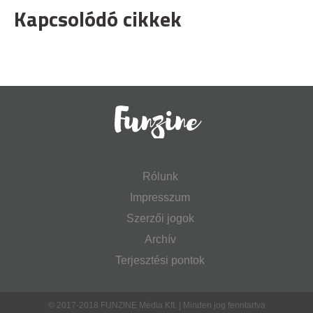
Kapcsolódó cikkek
Rólunk
Impresszum
Szerzői jogok
Archív
Terjesztési pontok
© 2017-2018 FUNZINE Média Kft. | Minden jog fenntartva