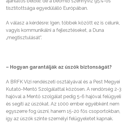
ajánlatos belőle, de a beömlő szennyvíz 95%-os
tisztítottsága egyedülálló Európában.
A válasz a kérdésre: Igen, többek között ez is célunk,
vagyis kommunikálni a fejlesztéseket, a Duna
„megtisztulását”.
– Hogyan garantálják az úszók biztonságát?
A BRFK Vizi rendészeti osztályával és a Pest Megyei
Kutató-Mentő Szolgálattal közösen. A rendőrség 2-3
hajóval a Mentő szolgálat pedig 5-6 hajóval felügyeli
és segíti az úszókat. Az 1000 ember egyébként nem
egyszerre fog úszni, hanem 15-20 fős csoportokban,
így az úszók szinte személyi felügyeletet kapnak.