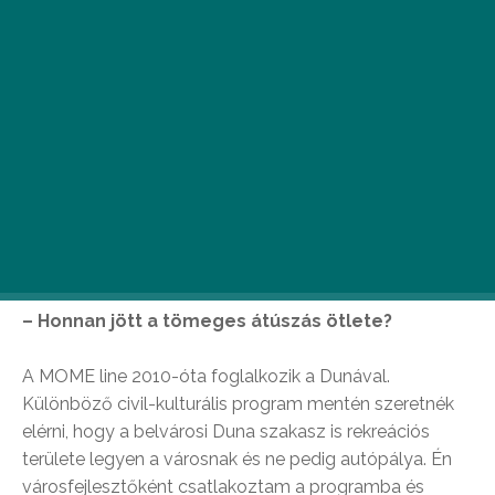
Mikor januárban végignézzük, ahogy
Schirilla György bemerészkedik a jeges Dunába,
az átúszás nem tűnik jó ötletnek. De a
beszélgetés Mezősi Balázzsal, a Duna-átúszás
egyik szervezőjével kicsit megváltoztatta a
véleményünk.
– Honnan jött a tömeges átúszás ötlete?
A MOME line 2010-óta foglalkozik a Dunával.
Különböző civil-kulturális program mentén szeretnék
elérni, hogy a belvárosi Duna szakasz is rekreációs
területe legyen a városnak és ne pedig autópálya. Én
városfejlesztőként csatlakoztam a programba és