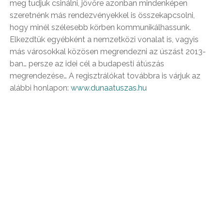
meg tudjuk csinálni, jövőre azonban mindenképen
szeretnénk más rendezvényekkel is összekapcsolni,
hogy minél szélesebb körben kommunikálhassunk.
Elkezdtük egyébként a nemzetközi vonalat is, vagyis
más városokkal közösen megrendezni az úszást 2013-
ban… persze az idei cél a budapesti átúszás
megrendezése… A regisztrálókat továbbra is várjuk az
alábbi honlapon:
www.dunaatuszas.hu