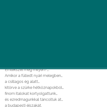
A május rengeteg napsütést és számos
szabadtéri programot tartogat: regatta,
nyitóbulik, utcabálok, piknikek. Csak győzzünk
választani!
Péntek – Romkert nyitóbuli
Emlékszel még milyen?….
Amikor a fülledt nyári melegben…
a csillagos ég alatt…
kitörve a szürke hétköznapokból…
finom italokat kortyolgattunk…
és ezredmagunkkal táncoltuk át…
a budapesti éjszakát.