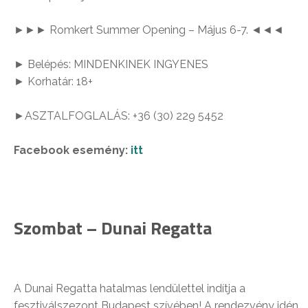
►►► Romkert Summer Opening – Május 6-7. ◄◄◄
► Belépés: MINDENKINEK INGYENES
► Korhatár: 18+
►ASZTALFOGLALÁS: +36 (30) 229 5452
Facebook esemény:
itt
Szombat – Dunai Regatta
A Dunai Regatta hatalmas lendülettel indítja a
fesztiválszezont Budapest szívében! A rendezvény idén