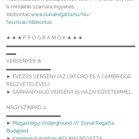
is mindenki számára ingyenes.
Időbontás:
www.dunairegatta.hu/hu/
fesztival/idobontas
★ ★ ★ P R O G R A M O K ★ ★ ★
▬▬▬▬▬▬▬▬▬▬▬▬▬▬▬▬▬▬▬▬▬▬▬▬▬▬
▬▬
VERSENYEK ⛵
▬▬▬▬▬▬▬▬▬
► EVEZŐS VERSENY (AZ OXFORD ÉS A CAMBRIDGE
RÉSZVÉTELÉVEL)
► SÁRKÁNYHAJÓ VERSENY 15 HAZAI EGYETEMMEL
NAGYSZÍNPAD ♫
▬▬▬▬▬▬▬▬▬▬▬
►
Magashegyi Underground /// Dunai Regatta,
Budapest
►
Kelemen Kabátban @DUNAI REGATTA