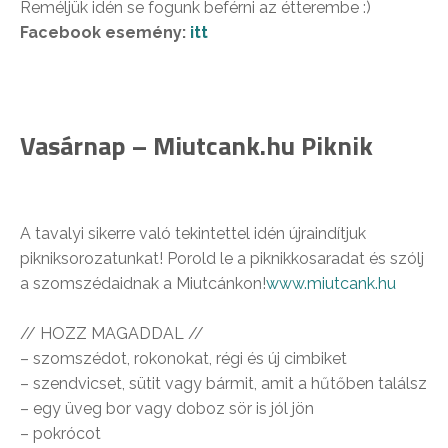
Reméljük idén se fogunk beférni az étterembe :)
Facebook esemény:
itt
Vasárnap – Miutcank.hu Piknik
A tavalyi sikerre való tekintettel idén újraindítjuk
pikniksorozatunkat! Porold le a piknikkosaradat és szólj
a szomszédaidnak a Miutcánkon!
www.miutcank.hu
// HOZZ MAGADDAL //
– szomszédot, rokonokat, régi és új cimbiket
– szendvicset, sütit vagy bármit, amit a hűtőben találsz
– egy üveg bor vagy doboz sör is jól jön
– pokrócot