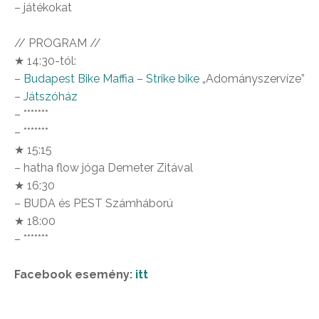
– játékokat
// PROGRAM //
★ 14:30-tól:
–
Budapest Bike Maffia
–
Strike bike
„Adományszervíze”
–
Játszóház
– *******
– *******
★ 15:15
– hatha flow jóga Demeter Zitával
★ 16:30
– BUDA és PEST Számháború
★ 18:00
– *******
Facebook esemény:
itt