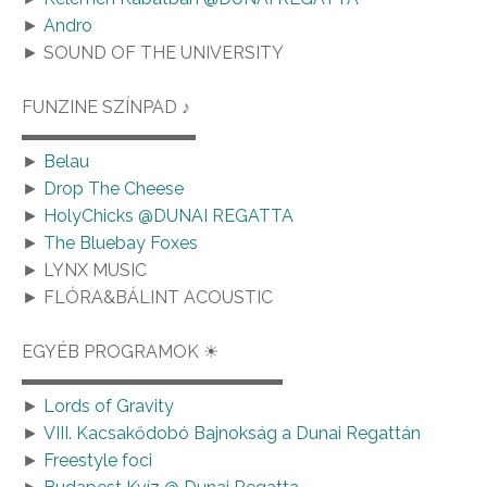
►
Andro
► SOUND OF THE UNIVERSITY
FUNZINE SZÍNPAD ♪
▬▬▬▬▬▬▬▬▬▬
►
Belau
►
Drop The Cheese
►
HolyChicks @DUNAI REGATTA
►
The Bluebay Foxes
► LYNX MUSIC
► FLÓRA&BÁLINT ACOUSTIC
EGYÉB PROGRAMOK ☀
▬▬▬▬▬▬▬▬▬▬▬▬▬▬▬
►
Lords of Gravity
►
VIII. Kacsakődobó Bajnokság a Dunai Regattán
►
Freestyle foci