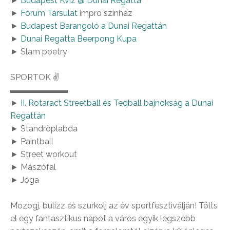
►
Budapest Kvíz @ Dunai Regatta
►
Fórum Társulat
impro színház
►
Budapest Barangoló a Dunai Regattán
►
Dunai Regatta Beerpong Kupa
► Slam poetry
SPORTOK ✌
▬▬▬▬▬▬▬
►
II. Rotaract Streetball és Teqball bajnokság a Dunai
Regattán
► Standröplabda
► Paintball
► Street workout
► Mászófal
► Jóga
Mozogj, bulizz és szurkolj az év sportfesztiválján! Tölts
el egy fantasztikus napot a város egyik legszebb