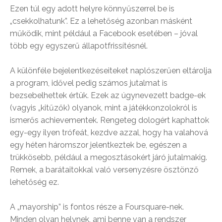
Ezen túl egy adott helyre könnyűszerrel be is
„csekkolhatunk”. Ez a lehetőség azonban másként
működik, mint például a Facebook esetében – jóval
több egy egyszerű állapotfrissítésnél.
A különféle bejelentkezéseiteket naplószerűen eltárolja
a program, idővel pedig számos jutalmat is
bezsebelhettek értük. Ezek az úgynevezett badge-ek
(vagyis „kitűzők) olyanok, mint a játékkonzolokról is
ismerős achievementek. Rengeteg dologért kaphattok
egy-egy ilyen trófeát, kezdve azzal, hogy ha valahová
egy héten háromszor jelentkeztek be, egészen a
trükkösebb, például a megosztásokért járó jutalmakig.
Remek, a barátaitokkal való versenyzésre ösztönző
lehetőség ez.
A „mayorship” is fontos része a Foursquare-nek.
Minden olyan helynek, ami benne van a rendszer