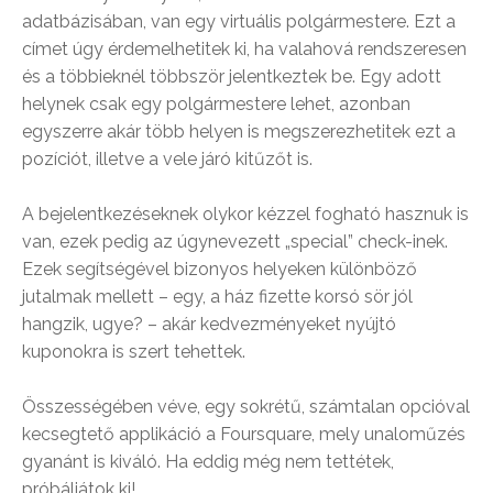
adatbázisában, van egy virtuális polgármestere. Ezt a
címet úgy érdemelhetitek ki, ha valahová rendszeresen
és a többieknél többször jelentkeztek be. Egy adott
helynek csak egy polgármestere lehet, azonban
egyszerre akár több helyen is megszerezhetitek ezt a
pozíciót, illetve a vele járó kitűzőt is.
A bejelentkezéseknek olykor kézzel fogható hasznuk is
van, ezek pedig az úgynevezett „special” check-inek.
Ezek segítségével bizonyos helyeken különböző
jutalmak mellett – egy, a ház fizette korsó sör jól
hangzik, ugye? – akár kedvezményeket nyújtó
kuponokra is szert tehettek.
Összességében véve, egy sokrétű, számtalan opcióval
kecsegtető applikáció a Foursquare, mely unaloműzés
gyanánt is kiváló. Ha eddig még nem tettétek,
próbáljátok ki!