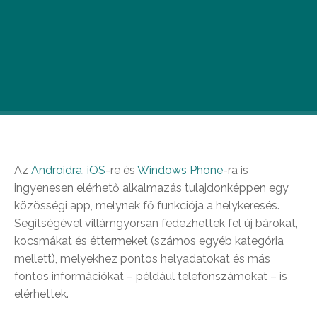
Cikkünkben egy olyan helykereső szociális
alkalmazást mutatunk be nektek, mely mindezen
funkciói mellett egy izgalmas, versengésre okot
adó játék is egyben. Íme a Foursquare.
Az
Androidra
,
iOS
-re és
Windows Phone
-ra is
ingyenesen elérhető alkalmazás tulajdonképpen egy
közösségi app, melynek fő funkciója a helykeresés.
Segítségével villámgyorsan fedezhettek fel új bárokat,
kocsmákat és éttermeket (számos egyéb kategória
mellett), melyekhez pontos helyadatokat és más
fontos információkat – például telefonszámokat – is
elérhettek.