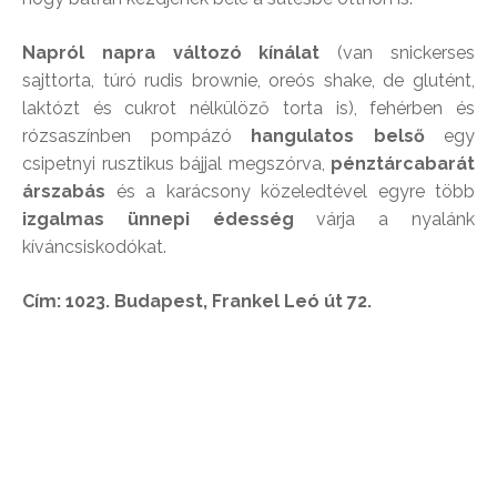
Napról napra változó kínálat
(van snickerses
sajttorta, túró rudis brownie, oreós shake, de glutént,
laktózt és cukrot nélkülöző torta is), fehérben és
rózsaszínben pompázó
hangulatos belső
egy
csipetnyi rusztikus bájjal megszórva,
pénztárcabarát
árszabás
és a karácsony közeledtével egyre több
izgalmas ünnepi édesség
várja a nyalánk
kíváncsiskodókat.
Cím: 1023. Budapest, Frankel Leó út 72.