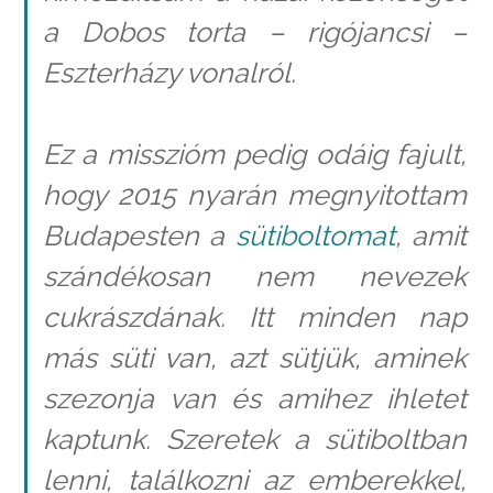
a Dobos torta – rigójancsi –
Eszterházy vonalról.
Ez a misszióm pedig odáig fajult,
hogy 2015 nyarán megnyitottam
Budapesten a
sütiboltomat
, amit
szándékosan nem nevezek
cukrászdának. Itt minden nap
más süti van, azt sütjük, aminek
szezonja van és amihez ihletet
kaptunk. Szeretek a sütiboltban
lenni, találkozni az emberekkel,