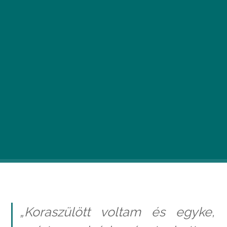
Édesszájúak figyelem! A Császár-Komjádi uszoda
mögött húzódó Frankel Leó út nemrégiben egy
új sütibolttal lett gazdagabb, ahol
elképzelhetetlen lenne, hogy a nyalánkságokhoz
ne igazi csokit, vajat és kiváló minőségű tejszínt
használjanak. A Sütit akarokról és saját, az
édességekhez fűződő viszonyáról mesélt nekünk
Kapusi Gerti, főállású gasztroblogger és az üzlet
alapítója.
„Koraszülött voltam és egyke,