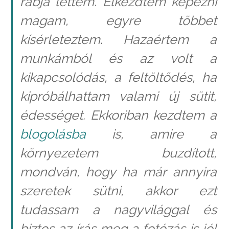
rabja lettem. Elkezdtem képezni
magam, egyre többet
kísérleteztem. Hazaértem a
munkámból és az volt a
kikapcsolódás, a feltöltődés, ha
kipróbálhattam valami új sütit,
édességet. Ekkoriban kezdtem a
blogolásba
is, amire a
környezetem buzdított,
mondván, hogy ha már annyira
szeretek sütni, akkor ezt
tudassam a nagyvilággal és
biztos az írás meg a fotózás is jól