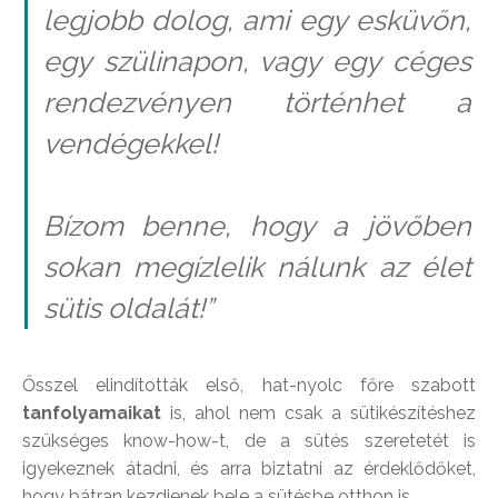
legjobb dolog, ami egy esküvőn,
egy szülinapon, vagy egy céges
rendezvényen történhet a
vendégekkel!
Bízom benne, hogy a jövőben
sokan megízlelik nálunk az élet
sütis oldalát!”
Ősszel elindították első, hat-nyolc főre szabott
tanfolyamaikat
is, ahol nem csak a sütikészítéshez
szükséges know-how-t, de a sütés szeretetét is
igyekeznek átadni, és arra biztatni az érdeklődőket,
hogy bátran kezdjenek bele a sütésbe otthon is.