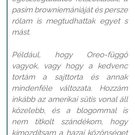
pasim browniemániáját és persze
rólam is megtudhattak egyet s
mást.
Például, hogy Oreo-függő
vagyok, vagy hogy a kedvenc
tortám a sajttorta és annak
mindenféle változata. Hozzám
inkább az amerikai sütis vonal áll
közelebb, és a blogommal is
nem titkolt szándékom, hogy
kimozdítsam a hazai közönséget