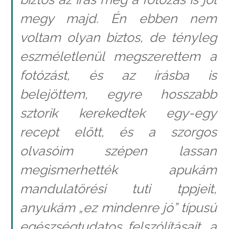
megy majd. Én ebben nem
voltam olyan biztos, de tényleg
eszméletlenül megszerettem a
fotózást, és az írásba is
belejöttem, egyre hosszabb
sztorik kerekedtek egy-egy
recept előtt, és a szorgos
olvasóim szépen lassan
megismerhették apukám
mandulatörési tuti tppjeit,
anyukám „ez mindenre jó” típusú
egészségtudatos felszólításait, a