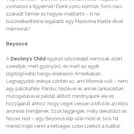
vonhatod a figyelmet! Élénk színű körmök, forró naci,
szakadt farmer és hegyes melltartó – ki ne
büszkélkedhetne legalább egy Madonna ihlette divat
mámorral?
Beyoncé
A
Destiny’s Child
egykori üdvöskéjét nemcsak azért
szeretjük, mert gyönyörű, és mert az egyik
legdögösebb hangú énekesnő Amerikában.
Legnagyobb erénye szintén az, ami Monroé volt – nem
egy pálcikaféle. Párduc testével és annak lankadatlan
mutogatásával példát állított mindnyájunk elé és
hozzájárult ahhoz, hogy véget vessen a kifutók 40 kilós
anorexia trendjének. Szűk leggingek, mély dekoltázs és
feszes test – egy Beyoncé klip után hidd el, te is fel
mered majd venni a kétséges szexi szerkót a buliba!