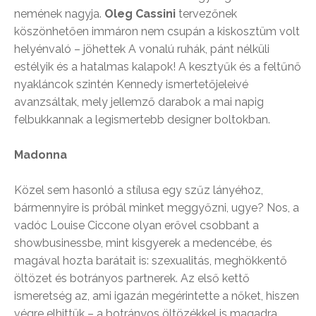
nemének nagyja.
Oleg Cassini
tervezőnek
köszönhetően immáron nem csupán a kiskosztüm volt
helyénvaló – jöhettek A vonalú ruhák, pánt nélküli
estélyik és a hatalmas kalapok! A kesztyűk és a feltűnő
nyakláncok szintén Kennedy ismertetőjeleivé
avanzsáltak, mely jellemző darabok a mai napig
felbukkannak a legismertebb designer boltokban.
Madonna
Közel sem hasonló a stílusa egy szűz lányéhoz,
bármennyire is próbál minket meggyőzni, ugye? Nos, a
vadóc Louise Ciccone olyan erővel csobbant a
showbusinessbe, mint kisgyerek a medencébe, és
magával hozta barátait is: szexualitás, meghökkentő
öltözet és botrányos partnerek. Az első kettő
ismeretség az, ami igazán megérintette a nőket, hiszen
végre elhittük – a botrányos öltözékkel is magadra