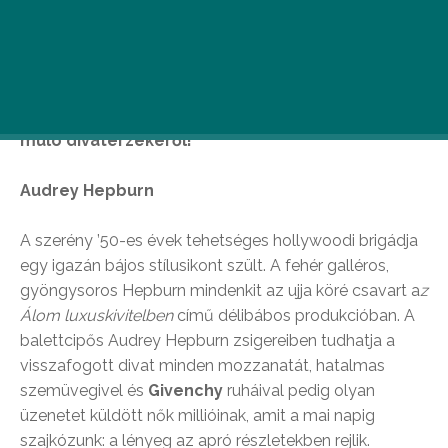
Bár a divat folyamatosan ismétli önmagát,
képviselői mindig változnak. Íme egy rövid
összeállítás kedvenc stílusikonjaink soha el nem
múló divatérzékéről!
Audrey Hepburn
A szerény ’50-es évek tehetséges hollywoodi brigádja
egy igazán bájos stílusikont szült. A fehér galléros,
gyöngysoros Hepburn mindenkit az ujja köré csavart a
z
Álom luxuskivitelben
című délibábos produkcióban. A
balettcipős Audrey Hepburn zsigereiben tudhatja a
visszafogott divat minden mozzanatát, hatalmas
szemüvegivel és
Givenchy
ruháival pedig olyan
üzenetet küldött nők millióinak, amit a mai napig
szajkózunk: a lényeg az apró részletekben rejlik.