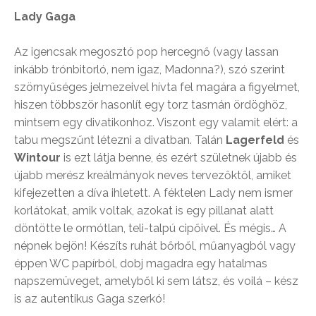
Lady Gaga
Az igencsak megosztó pop hercegnő (vagy lassan
inkább trónbitorló, nem igaz, Madonna?), szó szerint
szörnyűséges jelmezeivel hívta fel magára a figyelmet,
hiszen többször hasonlít egy torz tasmán ördöghöz,
mintsem egy divatikonhoz. Viszont egy valamit elért: a
tabu megszűnt létezni a divatban. Talán
Lagerfeld
és
Wintour
is ezt látja benne, és ezért születnek újabb és
újabb merész kreálmányok neves tervezőktől, amiket
kifejezetten a díva ihletett. A féktelen Lady nem ismer
korlátokat, amik voltak, azokat is egy pillanat alatt
döntötte le ormótlan, teli-talpú cipőivel. És mégis… A
népnek bejön! Készíts ruhát bőrből, műanyagból vagy
éppen WC papírból, dobj magadra egy hatalmas
napszemüveget, amelyből ki sem látsz, és voilá – kész
is az autentikus Gaga szerkó!