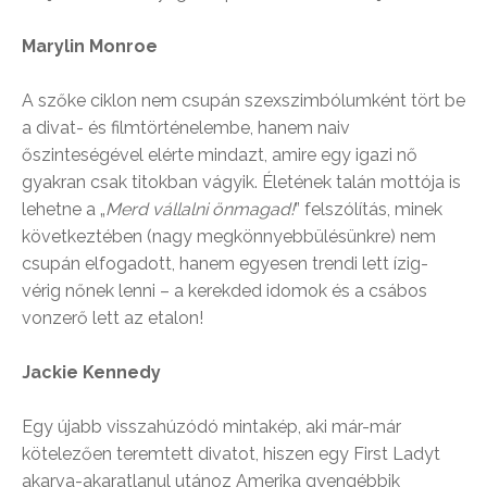
Marylin Monroe
A szőke ciklon nem csupán szexszimbólumként tört be
a divat- és filmtörténelembe, hanem naiv
őszinteségével elérte mindazt, amire egy igazi nő
gyakran csak titokban vágyik. Életének talán mottója is
lehetne a „
Merd vállalni önmagad!
” felszólítás, minek
következtében (nagy megkönnyebbülésünkre) nem
csupán elfogadott, hanem egyesen trendi lett ízig-
vérig nőnek lenni – a kerekded idomok és a csábos
vonzerő lett az etalon!
Jackie Kennedy
Egy újabb visszahúzódó mintakép, aki már-már
kötelezően teremtett divatot, hiszen egy First Ladyt
akarva-akaratlanul utánoz Amerika gyengébbik