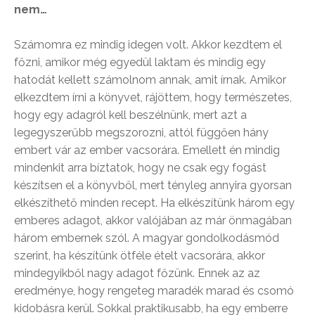
nem…
Számomra ez mindig idegen volt. Akkor kezdtem el
főzni, amikor még egyedül laktam és mindig egy
hatodát kellett számolnom annak, amit írnak. Amikor
elkezdtem írni a könyvet, rájöttem, hogy természetes,
hogy egy adagról kell beszélnünk, mert azt a
legegyszerűbb megszorozni, attól függően hány
embert vár az ember vacsorára. Emellett én mindig
mindenkit arra bíztatok, hogy ne csak egy fogást
készítsen el a könyvből, mert tényleg annyira gyorsan
elkészíthető minden recept. Ha elkészítünk három egy
emberes adagot, akkor valójában az már önmagában
három embernek szól. A magyar gondolkodásmód
szerint, ha készítünk ötféle ételt vacsorára, akkor
mindegyikből nagy adagot főzünk. Ennek az az
eredménye, hogy rengeteg maradék marad és csomó
kidobásra kerül. Sokkal praktikusabb, ha egy emberre