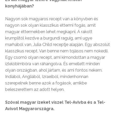
konyhájában?
Nagyon sok magyaros recept van a könyvben és
nagyon sok olyan klasszikus éttermi fogás, amit
magyar éttermekben lehet megkapni. A rakott
krumplitól kezdve a burgundi raguig, ami ugye
marhából van, Julia Child receptje alapján. Egy abszolút
klasszikus recept. Van benne nem tojásos nem nokedli.
Egy csomó olyan recept, ami kimondottan a magyar
ízlelőbimbóra van ráhangolva. És emellett minden
olyan országban, ahol jártam, és ami fontos nekem.
Indiából, Angliából, Izraelből, mindenhonnan
szerepelnek benne azok a fogások, amikbe
beleszerettem az adott helyen.
Szóval magyar ízeket viszel Tel-Avivba és a Tel-
Avivot Magyarországra.