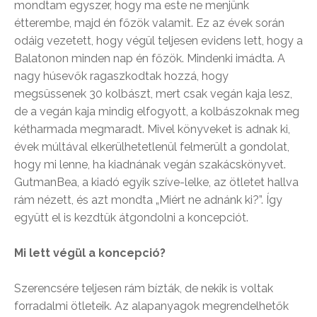
mondtam egyszer, hogy ma este ne menjünk
étterembe, majd én főzök valamit. Ez az évek során
odáig vezetett, hogy végül teljesen evidens lett, hogy a
Balatonon minden nap én főzök. Mindenki imádta. A
nagy húsevők ragaszkodtak hozzá, hogy
megsüssenek 30 kolbászt, mert csak vegán kaja lesz,
de a vegán kaja mindig elfogyott, a kolbászoknak meg
kétharmada megmaradt. Mivel könyveket is adnak ki,
évek múltával elkerülhetetlenül felmerült a gondolat,
hogy mi lenne, ha kiadnának vegán szakácskönyvet.
GutmanBea, a kiadó egyik szíve-lelke, az ötletet hallva
rám nézett, és azt mondta „Miért ne adnánk ki?”. Így
együtt el is kezdtük átgondolni a koncepciót.
Mi lett végül a koncepció?
Szerencsére teljesen rám bízták, de nekik is voltak
forradalmi ötleteik. Az alapanyagok megrendelhetők