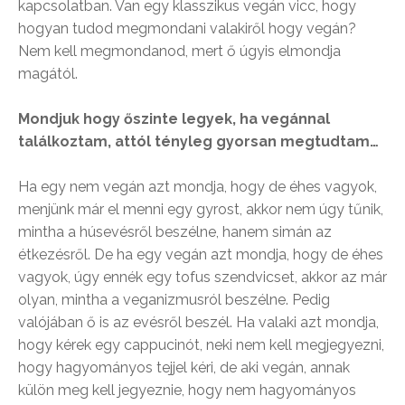
kapcsolatban. Van egy klasszikus vegán vicc, hogy
hogyan tudod megmondani valakiről hogy vegán?
Nem kell megmondanod, mert ő úgyis elmondja
magától.
Mondjuk hogy őszinte legyek, ha vegánnal
találkoztam, attól tényleg gyorsan megtudtam…
Ha egy nem vegán azt mondja, hogy de éhes vagyok,
menjünk már el menni egy gyrost, akkor nem úgy tűnik,
mintha a húsevésről beszélne, hanem simán az
étkezésről. De ha egy vegán azt mondja, hogy de éhes
vagyok, úgy ennék egy tofus szendvicset, akkor az már
olyan, mintha a veganizmusról beszélne. Pedig
valójában ő is az evésről beszél. Ha valaki azt mondja,
hogy kérek egy cappucinót, neki nem kell megjegyezni,
hogy hagyományos tejjel kéri, de aki vegán, annak
külön meg kell jegyeznie, hogy nem hagyományos