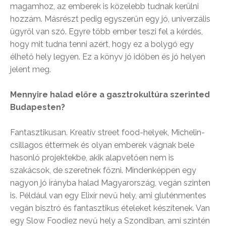
magamhoz, az emberek is közelebb tudnak kerülni
hozzám. Másrészt pedig egyszerűn egy jó, univerzális
ügyről van szó. Egyre több ember teszi fel a kérdés,
hogy mit tudna tenni azért, hogy ez a bolygó egy
élhető hely legyen. Ez a könyv jó időben és jó helyen
jelent meg.
Mennyire halad előre a gasztrokultúra szerinted
Budapesten?
Fantasztikusan. Kreatív street food-helyek, Michelin-
csillagos éttermek és olyan emberek vágnak bele
hasonló projektekbe, akik alapvetően nem is
szakácsok, de szeretnek főzni. Mindenképpen egy
nagyon jó irányba halad Magyarország, vegán szinten
is. Például van egy Elixír nevű hely, ami gluténmentes
vegán bisztró és fantasztikus ételeket készítenek. Van
egy Slow Foodiez nevű hely a Szondiban, ami szintén