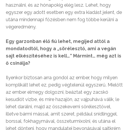
használni, és az hónapokig elég lesz. Lehet, hogy
egyszer egy adott esetben egy extra kiadást jelent, de
utána mindennapi főzésben nem fog többe kerülni a
végeredmény.
Egy garzonban élő fiú lehet, megijed attól a
mondatodtól, hogy a „sörélesztő, ami a vegán
sajt elkészítéséhez is kell…” Mármint… még azt is
ő csinálja?
Ilyenkor biztosan arra gondol az ember, hogy milyen
komplikált lehet ez, pedig végtelenül egyszerű. Mielőtt
az ember elmegy dolgozni, beáztat egy zacskó
kesudiót vízbe, és mire hazajön, az vajpuhává válik, le
lehet darálni, majd az összekeverni sörélesztővel,
illetve bármi mással, amit szeret, például snidlinggel,
borssal, fokhagymával, összeturmixolni, és utána el
lehet dönteni, hogy mandulatej bevonásával sajtkrém