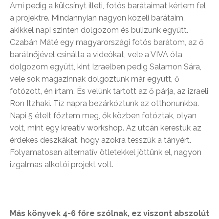
Ami pedig a külcsínyt illeti, fotós barátaimat kértem fel
a projektre. Mindannyian nagyon közeli barátaim,
akikkel napi szinten dolgozom és bulizunk együtt.
Czabán Máté egy magyarországi fotós barátom, az ő
barátnőjével csinálta a videókat, vele a VIVA óta
dolgozom együtt, kint Izraelben pedig Salamon Sára,
vele sok magazinnak dolgoztunk már együtt, ő
fotózott, én írtam. És velünk tartott az ő párja, az izraeli
Ron Itzhaki. Tíz napra bezárkóztunk az otthonunkba.
Napi 5 ételt főztem meg, ők közben fotóztak, olyan
volt, mint egy kreatív workshop. Az utcán kerestük az
érdekes deszkákat, hogy azokra tesszük a tányért.
Folyamatosan alternatív ötletekkel jöttünk el, nagyon
izgalmas alkotói projekt volt.
Más könyvek 4-6 főre szólnak, ez viszont abszolút