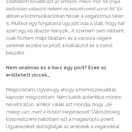
szidhatom tovább ezt az embert, mikor már fél órája
kedvesen válaszol nekem és készérveket sorol fel.”
Én
ebben a kommunikációban hiszek a veganizmus terén
is. Múltkor egy forgatásra úgy jött oda a stáb, hogy hát
azért egy kis libazsír hiányzik… A szemem sem rebbent,
csak főztem, majd tálaltam, és a vacsora végére
senkinek eszébe se jutott a kolbászról és a zsírról
beszélni.
Nem unalmas ez a harc egy picit? Ezek az
erőltetett viccek…
Megszoktam. Ugyanúgy ahogy a homoszexualitás
kapcsán megszoktam. Nem tudok autentikus módon
nevetni azon, amikor valaki azt mondja, hogy
„de
meleg van, mert a Kristóf megérkezett.”
Valószínűleg
tízezredszerre hallottam ezt a magasröptű poént.
Ugyanezeket durrogtatják az emberek a vegánokkal