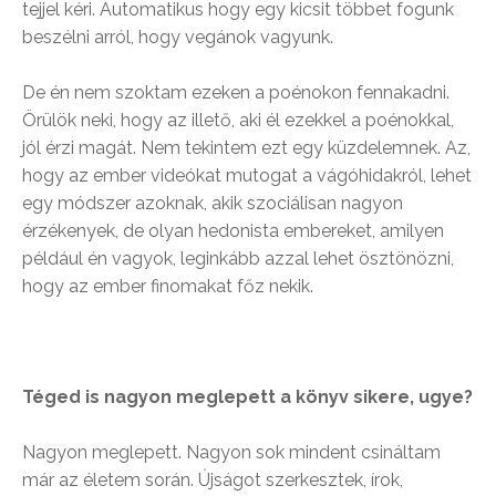
tejjel kéri. Automatikus hogy egy kicsit többet fogunk
beszélni arról, hogy vegánok vagyunk.
De én nem szoktam ezeken a poénokon fennakadni.
Örülök neki, hogy az illető, aki él ezekkel a poénokkal,
jól érzi magát. Nem tekintem ezt egy küzdelemnek. Az,
hogy az ember videókat mutogat a vágóhidakról, lehet
egy módszer azoknak, akik szociálisan nagyon
érzékenyek, de olyan hedonista embereket, amilyen
például én vagyok, leginkább azzal lehet ösztönözni,
hogy az ember finomakat főz nekik.
Téged is nagyon meglepett a könyv sikere, ugye?
Nagyon meglepett. Nagyon sok mindent csináltam
már az életem során. Újságot szerkesztek, írok,