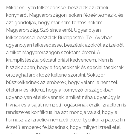
Mikor én ilyen lelkesedéssel beszélek az izraeli
konyháról Magyarországon, sokan félreértelmezik, és
azt gondolják, hogy már nem fontos nekem
Magyarország. Szó sincs erről. Ugyanolyan
lelkesedéssel beszélek Budapestről Tel-Avivban,
ugyanolyan lelkesedéssel beszélek azokról az ízekről,
amiket Magyarországon szoktam érezni. A
krumplistészta például óriási kedvencem. Nem is
hiszek abban, hogy a fogásoknak és specialitásoknak
országhatárok közé kellene szorulni. Sokszor
büszkélkednek az emberek, hogy valami a nemzeti
ételünk és kiderül, hogy a környező országokban
ugyanolyan ételek vannak, amiket néha ugyanúgy is
hívnak és a saját nemzeti fogásuknak érzik. Izraelben is
rendszeres konfliktus, ha azt mondja valaki, hogy a
humusz az izraeliek nemzeti étele. Ilyenkor a palesztin
érzetű emberek fellázadnak, hogy milyen izraeli étel,