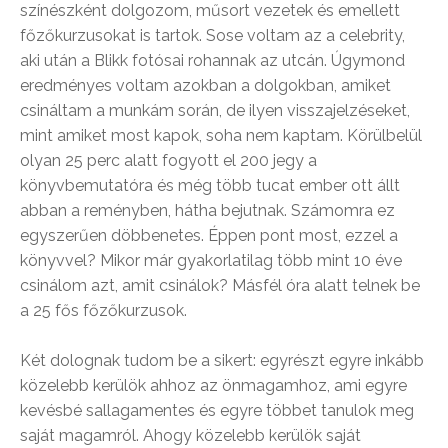
színészként dolgozom, műsort vezetek és emellett
főzőkurzusokat is tartok. Sose voltam az a celebrity,
aki után a Blikk fotósai rohannak az utcán. Úgymond
eredményes voltam azokban a dolgokban, amiket
csináltam a munkám során, de ilyen visszajelzéseket,
mint amiket most kapok, soha nem kaptam. Körülbelül
olyan 25 perc alatt fogyott el 200 jegy a
könyvbemutatóra és még több tucat ember ott állt
abban a reményben, hátha bejutnak. Számomra ez
egyszerűen döbbenetes. Éppen pont most, ezzel a
könyvvel? Mikor már gyakorlatilag több mint 10 éve
csinálom azt, amit csinálok? Másfél óra alatt telnek be
a 25 fős főzőkurzusok.
Két dolognak tudom be a sikert: egyrészt egyre inkább
közelebb kerülök ahhoz az önmagamhoz, ami egyre
kevésbé sallagamentes és egyre többet tanulok meg
saját magamról. Ahogy közelebb kerülök saját