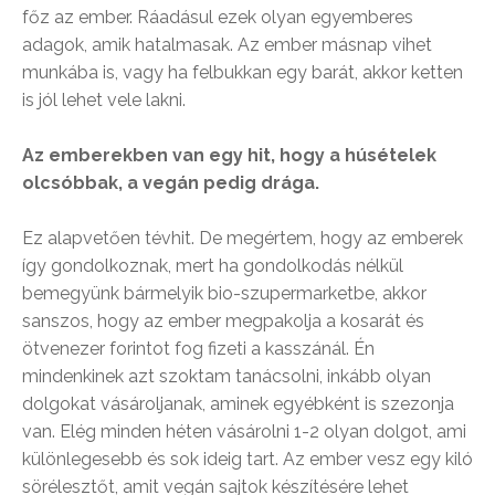
főz az ember. Ráadásul ezek olyan egyemberes
adagok, amik hatalmasak. Az ember másnap vihet
munkába is, vagy ha felbukkan egy barát, akkor ketten
is jól lehet vele lakni.
Az emberekben van egy hit, hogy a húsételek
olcsóbbak, a vegán pedig drága.
Ez alapvetően tévhit. De megértem, hogy az emberek
így gondolkoznak, mert ha gondolkodás nélkül
bemegyünk bármelyik bio-szupermarketbe, akkor
sanszos, hogy az ember megpakolja a kosarát és
ötvenezer forintot fog fizeti a kasszánál. Én
mindenkinek azt szoktam tanácsolni, inkább olyan
dolgokat vásároljanak, aminek egyébként is szezonja
van. Elég minden héten vásárolni 1-2 olyan dolgot, ami
különlegesebb és sok ideig tart. Az ember vesz egy kiló
sörélesztőt, amit vegán sajtok készítésére lehet