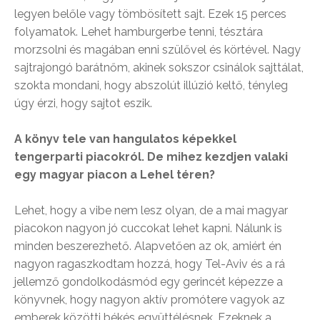
legyen belőle vagy tömbösített sajt. Ezek 15 perces
folyamatok. Lehet hamburgerbe tenni, tésztára
morzsolni és magában enni szülővel és körtével. Nagy
sajtrajongó barátnőm, akinek sokszor csinálok sajttálat,
szokta mondani, hogy abszolút illúzió keltő, tényleg
úgy érzi, hogy sajtot eszik.
A könyv tele van hangulatos képekkel
tengerparti piacokról. De mihez kezdjen valaki
egy magyar piacon a Lehel téren?
Lehet, hogy a vibe nem lesz olyan, de a mai magyar
piacokon nagyon jó cuccokat lehet kapni. Nálunk is
minden beszerezhető. Alapvetően az ok, amiért én
nagyon ragaszkodtam hozzá, hogy Tel-Aviv és a rá
jellemző gondolkodásmód egy gerincét képezze a
könyvnek, hogy nagyon aktív promótere vagyok az
emberek közötti békés együttélésnek. Ezeknek a