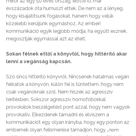
mikor az egy 50 éves ország, előtte itt már
évszázadok óta humuszt ettek. De nem az a lényeg,
hogy kisajátítsunk fogásokat, hanem hogy velük
közelebb kerüljünk egymáshoz. Az emberi
kommunikáció egyik legjobb módja, ha együtt esznek,
megosztják egymással azt az ételt.
Sokan félnek ettől a könyvtől, hogy hittérítő akar
lenni a vegánság kapcsán.
Szó sincs hittérítő könyvről. Nincsenek hatalmas vegán
feliratok a könyvön, külön fel is tüntettem, hogy nem
csak vegánoknak szól. Nem hiszek az agresszív
térítésben. Sokszor agresszív homofóbokkal
provokálok beszélgetést pont azzal, hogy nem vagyok
provokatív. Elkezdenek támadni és elviszem a
kommunikációt egy olyan irányba, hogy egy ponton az
embernek olyan felismerése támadjon, hogy
„nem