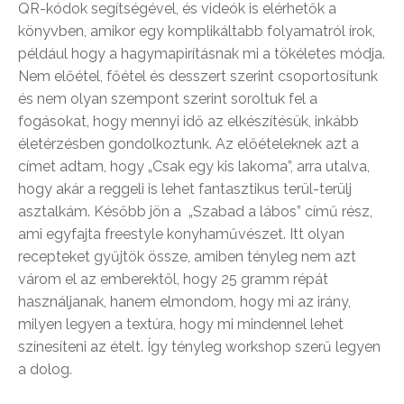
QR-kódok segítségével, és videók is elérhetők a
könyvben, amikor egy komplikáltabb folyamatról írok,
például hogy a hagymapirításnak mi a tökéletes módja.
Nem előétel, főétel és desszert szerint csoportosítunk
és nem olyan szempont szerint soroltuk fel a
fogásokat, hogy mennyi idő az elkészítésük, inkább
életérzésben gondolkoztunk. Az előételeknek azt a
címet adtam, hogy „Csak egy kis lakoma”, arra utalva,
hogy akár a reggeli is lehet fantasztikus terül-terülj
asztalkám. Később jön a „Szabad a lábos” című rész,
ami egyfajta freestyle konyhaművészet. Itt olyan
recepteket gyűjtök össze, amiben tényleg nem azt
várom el az emberektől, hogy 25 gramm répát
használjanak, hanem elmondom, hogy mi az irány,
milyen legyen a textúra, hogy mi mindennel lehet
színesíteni az ételt. Így tényleg workshop szerű legyen
a dolog.