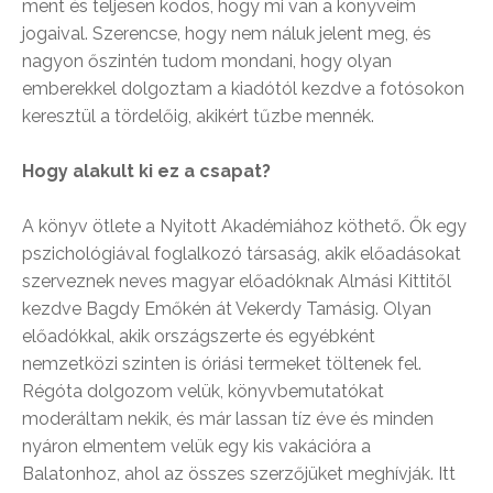
ment és teljesen ködös, hogy mi van a könyveim
jogaival. Szerencse, hogy nem náluk jelent meg, és
nagyon őszintén tudom mondani, hogy olyan
emberekkel dolgoztam a kiadótól kezdve a fotósokon
keresztül a tördelőig, akikért tűzbe mennék.
Hogy alakult ki ez a csapat?
A könyv ötlete a Nyitott Akadémiához köthető. Ők egy
pszichológiával foglalkozó társaság, akik előadásokat
szerveznek neves magyar előadóknak Almási Kittitől
kezdve Bagdy Emőkén át Vekerdy Tamásig. Olyan
előadókkal, akik országszerte és egyébként
nemzetközi szinten is óriási termeket töltenek fel.
Régóta dolgozom velük, könyvbemutatókat
moderáltam nekik, és már lassan tíz éve és minden
nyáron elmentem velük egy kis vakációra a
Balatonhoz, ahol az összes szerzőjüket meghívják. Itt