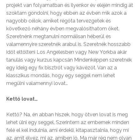
projekt van folyamatban és ilyenkor év elején mindig át
szoktam gondolni, hogy ebben az évben mik azok a
nagyobb célok, amiket régóta tervezgetek és
következő néhány évben megvalósíthatom őket.
Szeretnénk megtanulni normálisan héberül és
valamennyire szeretnék arabul is. Szeretnék hosszabb
időt eltölteni Los Angelesben vagy New Yorkba akár
tanulás vagy kurzus kapcsán Mindenképpen szeretnék
egy ideig egy fix bisztrót vagy kávézót. Van az a
klasszikus mondás, hogy egy seggel nem lehet
megülni valamennyi lovat…
Kettő lovat…
Kettő? Na, én abban hiszek, hogy ötven lovat is meg
lehet ülni egy seggel. Szerintem az embernek minden
felé el kel indulnia, ami érdekli, kitapasztalnia, hogy mi
az, amit élvez, mi az, amiben jó. Ma már rég nem olyan