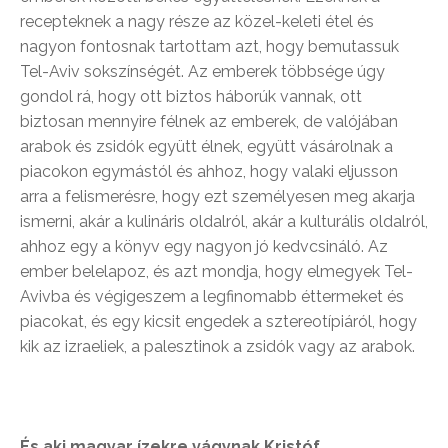
recepteknek a nagy része az közel-keleti étel és
nagyon fontosnak tartottam azt, hogy bemutassuk
Tel-Aviv sokszínségét. Az emberek többsége úgy
gondol rá, hogy ott biztos háborúk vannak, ott
biztosan mennyire félnek az emberek, de valójában
arabok és zsidók együtt élnek, együtt vásárolnak a
piacokon egymástól és ahhoz, hogy valaki eljusson
arra a felismerésre, hogy ezt személyesen meg akarja
ismerni, akár a kulináris oldalról, akár a kulturális oldalról,
ahhoz egy a könyv egy nagyon jó kedvcsináló. Az
ember belelapoz, és azt mondja, hogy elmegyek Tel-
Avivba és végigeszem a legfinomabb éttermeket és
piacokat, és egy kicsit engedek a sztereotípiáról, hogy
kik az izraeliek, a palesztinok a zsidók vagy az arabok.
És aki magyar ízekre vágynak Kristóf