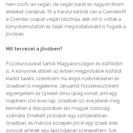
nem 100%-an vegán, de vegán barát és nagyon finom
ételeket csinálnak. Itt a Károlyi kertnél van a CsendesM,
a Csendes csapat vegán bisztrója, akik ott is voltak a
könyvbemutatóin és talán még kollaborálni is fogunk a
jövőben.
Mit tervezel a jövőben?
Főzőkurzusokat tartok Magyarországon és külföldön
is. A könyvnek ebben az évben megpróbálok külföldi
kiadót találni, szeretném, ha angol nyelvterületen és
Izraelben is megjelenne. Januártól főszerkesztőként
egyengetem az Új kelet című újság sorsát, ami egy
majdnem 100 éves lap, Izraelben 50 éve jelenik meg,
kiemelten a diaszpórában élő magyar zsidóság
számára. Emellett próbálok egy színdarabban,
Izraelben, és március közepén jön ki egy izraeli web
sorozat aminek egy epizódjában szerepeltem. Sok