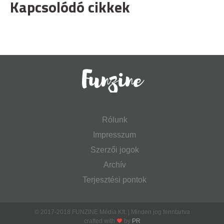
Kapcsolódó cikkek
Rólunk
Impresszum
Szerzői jogok
Archív
Terjesztési pontok
© 2017-2018 FUNZINE Média Kft. | Minden jog fenntartva
crafted with
by
PR