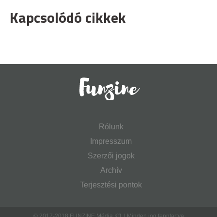
Kapcsolódó cikkek
Rólunk
Impresszum
Szerzői jogok
Archív
Terjesztési pontok
© 2017-2018 FUNZINE Média Kft. | Minden jog fenntartva