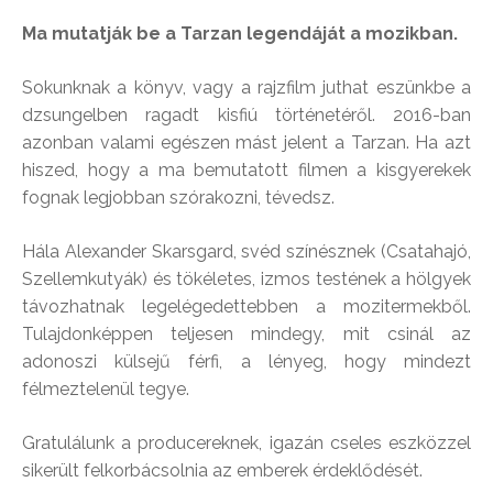
Ma mutatják be a Tarzan legendáját a mozikban.
Sokunknak a könyv, vagy a rajzfilm juthat eszünkbe a
dzsungelben ragadt kisfiú történetéről. 2016-ban
azonban valami egészen mást jelent a Tarzan. Ha azt
hiszed, hogy a ma bemutatott filmen a kisgyerekek
fognak legjobban szórakozni, tévedsz.
Hála Alexander Skarsgard, svéd színésznek (Csatahajó,
Szellemkutyák) és tökéletes, izmos testének a hölgyek
távozhatnak legelégedettebben a mozitermekből.
Tulajdonképpen teljesen mindegy, mit csinál az
adonoszi külsejű férfi, a lényeg, hogy mindezt
félmeztelenül tegye.
Gratulálunk a producereknek, igazán cseles eszközzel
sikerült felkorbácsolnia az emberek érdeklődését.