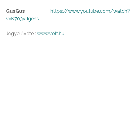
GusGus
https://www.youtube.com/watch?
v=K703vlIgens
Jegyelővétel:
www.volt.hu