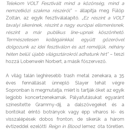
Telekom VOLT Fesztivált mind a közönség, mind a
nemzetközi szakma részéről” –
állapítja meg Fülöp
Zoltán, az egyik fesztiválalapító. „
Ez részint a VOLT
tavalyi sikerének, részint a nagy európai elismerésnek,
részint a már publikus line-upnak köszönhető.
Természetesen kollégáinkkal együtt gőzerővel
dolgozunk az idei fesztiválon és azt reméljük, néhány
héten belül újabb világsztárokról adhatunk hírt”
– teszi
hozzá Lobenwein Norbert, a másik főszervező.
A világ talán leghíresebb trash metal zenekara, a 35
éves fennállását ünneplő Slayer tehát végre
Sopronban is megmutatja, miért is tartják őket az egyik
legjobb koncertzenekarnak. Pályafutásukat egyaránt
színesítette Grammy-díj, a dalszövegeket és a
borítókat érintő botrányok vagy épp viharos ki- és
visszalépések dobos fronton, de sikerük a három
évtizeddel ezelőtti
Reign in Blood
lemez óta töretlen.