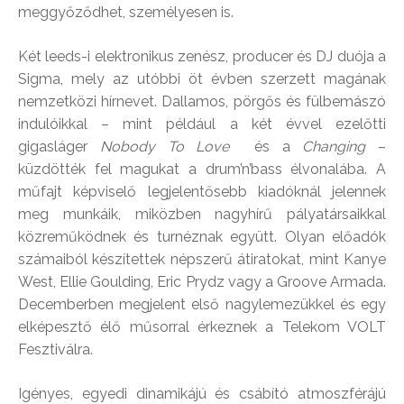
meggyőződhet, személyesen is.
Két leeds-i elektronikus zenész, producer és DJ duója a
Sigma, mely az utóbbi öt évben szerzett magának
nemzetközi hírnevet. Dallamos, pörgős és fülbemászó
indulóikkal – mint például a két évvel ezelőtti
gigasláger
Nobody To Love
és a
Changing
–
küzdötték fel magukat a drum’n’bass élvonalába. A
műfajt képviselő legjelentősebb kiadóknál jelennek
meg munkáik, miközben nagyhírű pályatársaikkal
közreműködnek és turnéznak együtt. Olyan előadók
számaiból készítettek népszerű átiratokat, mint Kanye
West, Ellie Goulding, Eric Prydz vagy a Groove Armada.
Decemberben megjelent első nagylemezükkel és egy
elképesztő élő műsorral érkeznek a Telekom VOLT
Fesztiválra.
Igényes, egyedi dinamikájú és csábító atmoszférájú