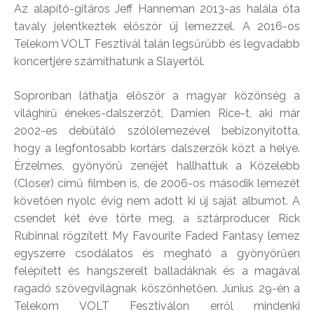
Az alapító-gitáros Jeff Hanneman 2013-as halála óta
tavaly jelentkeztek először új lemezzel. A 2016-os
Telekom VOLT Fesztivál talán legsűrűbb és legvadabb
koncertjére számíthatunk a Slayertől.
Sopronban láthatja először a magyar közönség a
világhírű énekes-dalszerzőt, Damien Rice-t, aki már
2002-es debütáló szólólemezével bebizonyította,
hogy a legfontosabb kortárs dalszerzők közt a helye.
Érzelmes, gyönyörű zenéjét hallhattuk a Közelebb
(Closer) című filmben is, de 2006-os második lemezét
követően nyolc évig nem adott ki új saját albumot. A
csendet két éve törte meg, a sztárproducer Rick
Rubinnal rögzített My Favourite Faded Fantasy lemez
egyszerre csodálatos és megható a gyönyörűen
felépített és hangszerelt balladáknak és a magával
ragadó szövegvilágnak köszönhetően. Június 29-én a
Telekom VOLT Fesztiválon erről mindenki