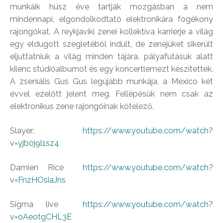
munkáik húsz éve tartják mozgásban a nem
mindennapi, elgondolkodtató elektronikára fogékony
rajongókat. A reykjavíki zenei kollektíva karrierje a világ
egy eldugott szegletéből indult, de zenéjüket sikerült
eljuttatniuk a világ minden tájára, pályafutásuk alatt
kilenc stúdióalbumot és egy koncertlemezt készítettek.
A zseniális Gus Gus legújabb munkája, a Mexico két
évvel ezelőtt jelent meg. Fellépésük nem csak az
elektronikus zene rajongóinak kötelező.
Slayer:
https://www.youtube.com/watch?
v=yjb0j9l1sz4
Damien Rice
https://www.youtube.com/watch?
v=FnzHOsiaJns
Sigma live
https://www.youtube.com/watch?
v=oAeotgCHL3E