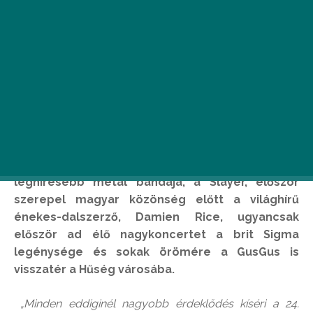
Hűen a „legjobb közepes-méretű európai
fesztivál” címhez már látszik, hogy a Telekom
VOLT Fesztivál 2016-ban is nagyot alakít: az Iron
Maiden és Wiz Khalifa mellé most újabb
nagyágyúkat jelentettek be. Jön a világ
leghíresebb metál bandája, a Slayer, először
szerepel magyar közönség előtt a világhírű
énekes-dalszerző, Damien Rice, ugyancsak
először ad élő nagykoncertet a brit Sigma
legénysége és sokak örömére a GusGus is
visszatér a Hűség városába.
„Minden eddiginél nagyobb érdeklődés kíséri a 24.