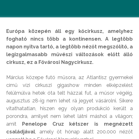
Európa közepén áll egy kőcirkusz, amelyhez
fogható nincs több a kontinensen. A legtöbb
napon nyitva tartó, a legtöbb nézőt megszólító, a
legizgalmasabb művészi változások előtt álló
cirkusz, ez a Fővárosi Nagycirkusz.
Március közepe futó műsora, az Atlantisz gyermekei
című vízi cirkuszi gigashow minden elképzelést
felülmúlva hetek óta telt házzal fut, a műsor végéig,
augusztus 28-ig nem lehet rá jegyet vásárolni. Sikere
vitathatatlan, hiszen egy olyan produkció került a
porondra, amilyet nem lehet látni máshol a világon;
amit
Penelope Cruz kétszer is megnézett
családjával
, amely öt hónap alatt 200.000 nézőt