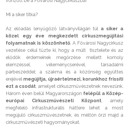
vonzott be a Fővárosi Nagycirkuszba!
Mi a siker titka?
Az előadás lenyűgöző látványvilágán túl
a siker a
közel egy éve megkezdett cirkuszmegújítási
folyamatnak is köszönhető
. A Fővárosi Nagycirkusz
vezetése célul tűzte ki, hogy a múlt tisztelete és az
elődök érdemeinek megőrzése mellett komoly
elemzéssel, véleménycserével, társadalmi
párbeszéddel; a szakma és a közönség együttes
erejével
megújítja, újraértelmezi, korunkhoz frissíti
ezt a csodát
, amelyet cirkuszművészetnek nevezünk.
Három éven belül Magyarországon
felépül a Közép-
európai Cirkuszművészeti Központ
, amely
megfelelő infrastrukturális háttere lehet a most
megújuló cirkuszművészetnek, és méltón őrzi majd a
cirkuszművészeti hagyományokat.