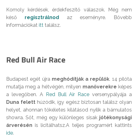
Komoly kérdések, érdekfeszítő válaszok. Még nem
késő
regisztrálnod
az eseményre. Bővebb
információkat
itt
találsz.
Red Bull Air Race
Budapest egét újra
meghódítják a repülők
. 14 pilóta
mutatja meg a hétvégén, milyen
manőverekre
képes
a levegőben. A
Red Bull Air Race
versenypályája a
Duna felett
húzódik, így egész biztosan találsz olyan
helyet, ahonnan tökéletes kilátásod nyílik a bámulatos
showra. Sőt, még egy különleges sisak
jótékonysági
árverésén
is licitálhatsz.A teljes programért kattints
ide
.