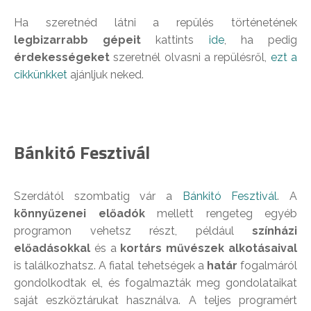
Ha szeretnéd látni a repülés történetének
legbizarrabb gépeit
kattints
ide
, ha pedig
érdekességeket
szeretnél olvasni a repülésről,
ezt a
cikkünkket
ajánljuk neked.
Bánkitó Fesztivál
Szerdától szombatig vár a
Bánkitó Fesztivál
. A
könnyűzenei előadók
mellett rengeteg egyéb
programon vehetsz részt, például
színházi
előadásokkal
és a
kortárs művészek alkotásaival
is találkozhatsz. A fiatal tehetségek a
határ
fogalmáról
gondolkodtak el, és fogalmazták meg gondolataikat
saját eszköztárukat használva. A teljes programért