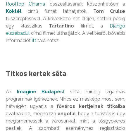
Rooftop Cinama
összeállásának köszönhetően a
Koktél
című filmet láthatjátok,
Tom Cruise
főszereplésével. A következő hét elején, hétfőn pedig
egy klasszikus
Tartantino
filmet, a
Django
elszabadul
című filmet láthatjátok. A vetítésről bővebb
információt
itt
találhatsz.
Titkos kertek séta
Az
Imagine Budapes
t
sétái mindig izgalmas
programnak ígérkeznek. Nincs ez másképp most sem,
hétvégén ugyanis a
főváros kertjeinek titkaiba
avatnak be, méghozzá
angolul
, hogy a turisták is úgy
megismerhessék a városunkat, mint a tősgyökeres
pestiek. A szombati eseményhez regisztráció