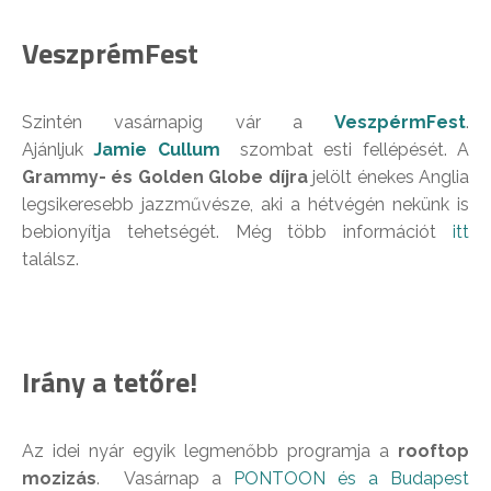
VeszprémFest
Szintén vasárnapig vár a
VeszpérmFest
.
Ajánljuk
Jamie Cullum
szombat esti fellépését. A
Grammy- és Golden Globe díjra
jelölt énekes Anglia
legsikeresebb jazzművésze, aki a hétvégén nekünk is
bebionyítja tehetségét. Még több információt
itt
találsz.
Irány a tetőre!
Az idei nyár egyik legmenőbb programja a
rooftop
mozizás
. Vasárnap a
PONTOON és a Budapest