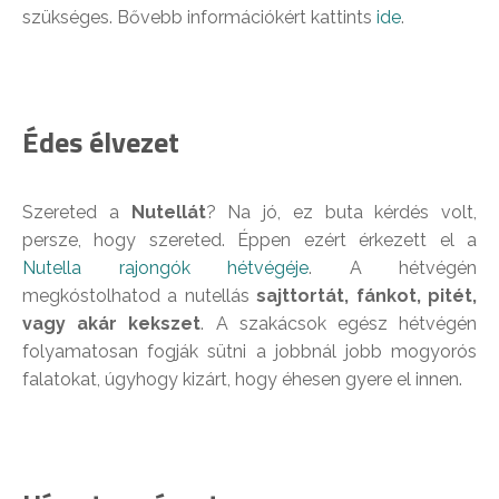
szükséges. Bővebb információkért kattints
ide
.
Édes élvezet
Szereted a
Nutellát
? Na jó, ez buta kérdés volt,
persze, hogy szereted. Éppen ezért érkezett el a
Nutella rajongók hétvégéje
. A hétvégén
megkóstolhatod a nutellás
sajttortát, fánkot, pitét,
vagy akár kekszet
. A szakácsok egész hétvégén
folyamatosan fogják sütni a jobbnál jobb mogyorós
falatokat, úgyhogy kizárt, hogy éhesen gyere el innen.