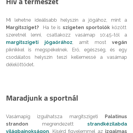
Hív a természet
Mi lehetne ideálisabb helyszín a jógához, mint a
Margitsziget?
Ha te is
szigeten sportolók
között
szeretnél lenni, csatlakozz vasárnap 10:45-től a
margitszigeti jógaórához
, amit most
vegán
piknikkel is megspékelnek. Erő, egészség, és egy
csodálatos helyszín teszi kellemessé a vasárnap
délelőttödet.
Maradjunk a sportnál
Vasárnapig izgulhatsza margitszigeti
Palatinus
strandon
megrendezett
st
rand
kézilabda
világba
jnokságon
. Kísérd figyelemmel az
izgalmas