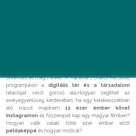
Ugye ti is már csak a hétvégére tudtok gondolni?
Adunk pár tippet, hogyan érdemes eltöltened.
Kezdjük komolyan
A
Cultivo
időről időre érdekes rendezvényekkel
örvendeztet meg minket. A ma este 7 órakor kezdődő
programjukon a
digitális tér és a társadalom
relációját veszi górcső alá.Hogyan segíthet az
esélyegyenlőség kérdésében, ha egy kerekesszékben
élő srácot majdnem
12 ezer ember követ
Instagramon
és főszerepet kap egy magyar filmben?
Hogyan válik valaki több ezer ember előtt
példaképpé
és hogyan motivál?