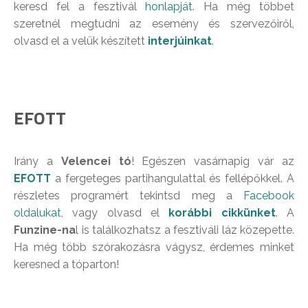
keresd fel a fesztivál
honlapját
. Ha még többet
szeretnél megtudni az esemény és szervezőiről,
olvasd el a velük készített
interjúinkat
.
EFOTT
Irány a
Velencei tó
! Egészen vasárnapig vár az
EFOTT
a fergeteges partihangulattal és fellépőkkel. A
részletes programért tekintsd meg a
Facebook
oldalukat
, vagy olvasd el
korábbi cikkünket
. A
Funzine-na
l is találkozhatsz a fesztiváli láz közepette.
Ha még több szórakozásra vágysz, érdemes minket
keresned a tóparton!