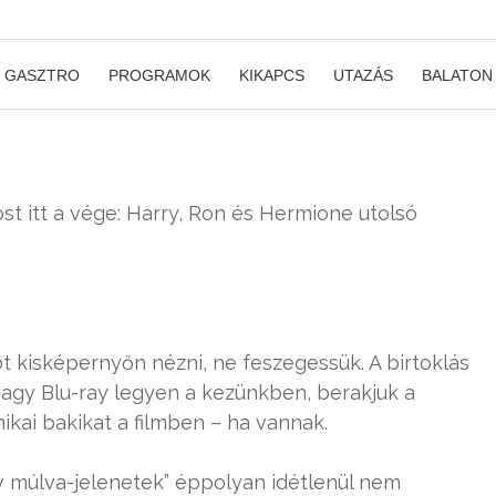
GASZTRO
PROGRAMOK
KIKAPCS
UTAZÁS
BALATON
t itt a vége: Harry, Ron és Hermione utolsó
 kisképernyőn nézni, ne feszegessük. A birtoklás
vagy Blu-ray legyen a kezünkben, berakjuk a
kai bakikat a filmben – ha vannak.
v múlva-jelenetek” éppolyan idétlenül nem