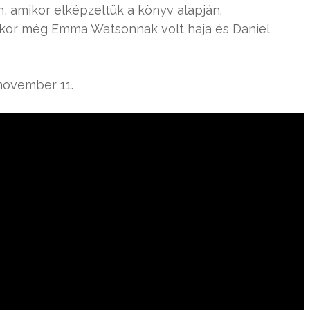
n, amikor elképzeltük a könyv alapján.
mikor még Emma Watsonnak volt haja és Daniel
november 11.