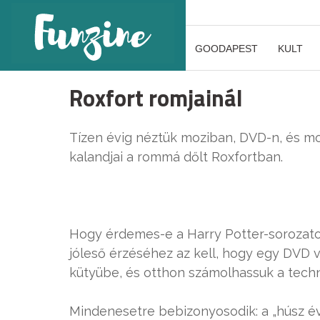
GOODAPEST
KULT
Roxfort romjainál
Tízen évig néztük moziban, DVD-n, és mos
kalandjai a rommá dőlt Roxfortban.
Hogy érdemes-e a Harry Potter-sorozatot
jóleső érzéséhez az kell, hogy egy DVD 
kütyübe, és otthon számolhassuk a techni
Mindenesetre bebizonyosodik: a „húsz é