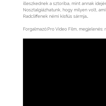
illeszkednek a sztoriba, mint annak idejé
Nosztalgiázhatunk, hogy milyen volt, a
Radcliffenek némi kisfiús sármja…
Forgalmazó:Pro Video Film, megjelenés: 