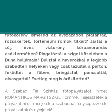
Sétáltál már kedveseddel a Margitsziget
csodálatos lombjai alatt? Piknikeztél a családdal
a nagyréten? Futottál Európa egyik legszebb
futókörén? Ismered az évszázados platánfák,
rózsakertek, történelmi romok titkait? Jártál a
105 éves víztorony körpanorámás
csóktermében? Ringatóztál a sziget közelében a
Duna hullámain? Buliztál a haverokkal a legjobb
szabadtéri helyeken vagy csak lazultál a parton,
feküdtél a fűben, bringáztál, pancsoltál,
olvasgattál? Esetleg meg is örökítetted?
A Szabad Tér Színház fotópályázatot hirdet
ROMANTIKUS MARGITSZIGET címmel. Terjesszétek a
pályázat hírét, menjetek a szabadba, fényképezzetek,
pályázzatok és nyerjetek!