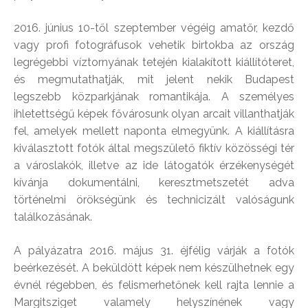
2016. június 10-től szeptember végéig amatőr, kezdő
vagy profi fotográfusok vehetik birtokba az ország
legrégebbi víztornyának tetején kialakított kiállítóteret,
és megmutathatják, mit jelent nekik Budapest
legszebb közparkjának romantikája. A személyes
ihletettségű képek fővárosunk olyan arcait villanthatják
fel, amelyek mellett naponta elmegyünk. A kiállításra
kiválasztott fotók által megszülető fiktív közösségi tér
a városlakók, illetve az ide látogatók érzékenységét
kívánja dokumentálni, keresztmetszetét adva
történelmi örökségünk és technicizált valóságunk
találkozásának.
A pályázatra 2016. május 31. éjfélig várják a fotók
beérkezését. A beküldött képek nem készülhetnek egy
évnél régebben, és felismerhetőnek kell rajta lennie a
Margitsziget valamely helyszínének vagy