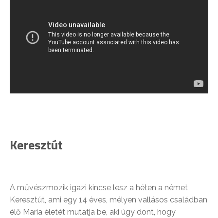
Keresztút
A művészmozik igazi kincse lesz a héten a német
Keresztút, ami egy 14 éves, mélyen vallásos családban
élő Maria életét mutatja be, aki úgy dönt, hogy