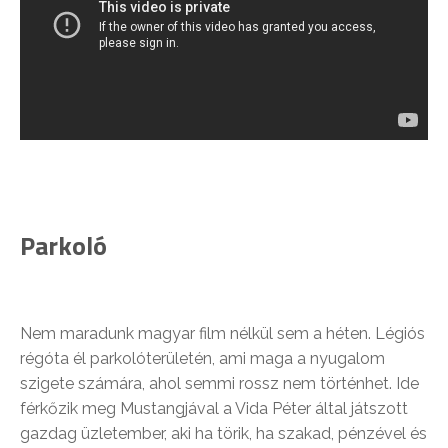
Parkoló
Nem maradunk magyar film nélkül sem a héten. Légiós
régóta él parkolóterületén, ami maga a nyugalom
szigete számára, ahol semmi rossz nem történhet. Ide
férkőzik meg Mustangjával a Vida Péter által játszott
gazdag üzletember, aki ha törik, ha szakad, pénzével és