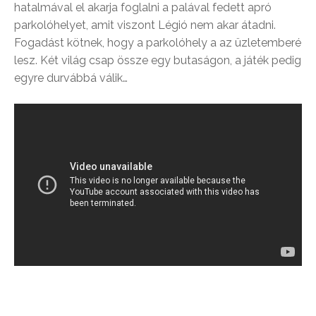
hatalmával el akarja foglalni a palával fedett apró
parkolóhelyet, amit viszont Légió nem akar átadni.
Fogadást kötnek, hogy a parkolóhely a az üzletemberé
lesz. Két világ csap össze egy butaságon, a játék pedig
egyre durvábbá válik…