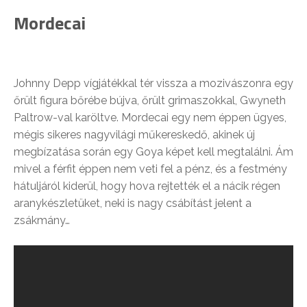
Mordecai
Johnny Depp vígjátékkal tér vissza a mozivászonra egy
őrült figura bőrébe bújva, őrült grimaszokkal, Gwyneth
Paltrow-val karöltve. Mordecai egy nem éppen ügyes,
mégis sikeres nagyvilági műkereskedő, akinek új
megbízatása során egy Goya képet kell megtalálni. Ám
mivel a férfit éppen nem veti fel a pénz, és a festmény
hátuljáról kiderül, hogy hova rejtették el a nácik régen
aranykészletüket, neki is nagy csábítást jelent a
zsákmány…