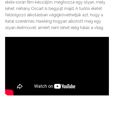
élete során film készüljön, méghozzá egy olyan, mely
lehet, néhány Oscart is begyűjt majd. A tudós életét
feldolgozó alkotásban végigkövethetjük azt, hogy a
fiatal szerelmes Hawking hogyan alkotott meg egy
olyan életművet, amiért nem lehet elég hálás a világ.