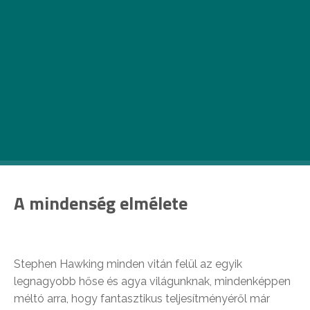
…Méghozzá a jó filmektől! Érkezik az öt Oscarra is
esélyes
A mindenség elmélete
, Johhny Depp és
Gwyneth Paltrown a
Mordecai
-ban tündököl, a
Parkolóval
pedig egy különös történetet villant
meg a magyar filmvilág. Cameron Diaz az
Annie
gonoszaként mutatkozik be a fiatalabb közönség
előtt, a komolyabb filmek rajongói pedig
igencsak örülhetnek a
Keresztútnak
…
A mindenség elmélete
Stephen Hawking minden vitán felül az egyik
legnagyobb hőse és agya világunknak, mindenképpen
méltó arra, hogy fantasztikus teljesítményéről már