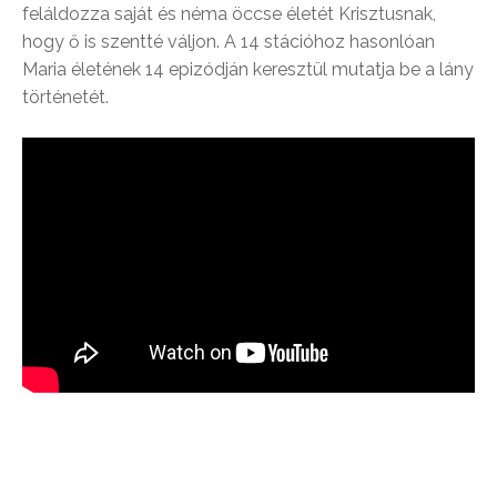
feláldozza saját és néma öccse életét Krisztusnak,
hogy ő is szentté váljon. A 14 stációhoz hasonlóan
Maria életének 14 epizódján keresztül mutatja be a lány
történetét.