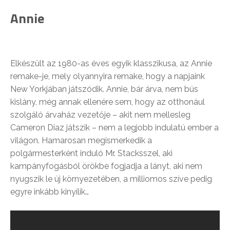
Annie
Elkészült az 1980-as éves egyik klasszikusa, az Annie
remake-je, mely olyannyira remake, hogy a napjaink
New Yorkjában játszódik. Annie, bár árva, nem bús
kislány, még annak ellenére sem, hogy az otthonául
szolgáló árvaház vezetője – akit nem mellesleg
Cameron Diaz játszik – nem a legjobb indulatú ember a
világon. Hamarosan megismerkedik a
polgármesterként induló Mr. Stacksszel, aki
kampányfogásból örökbe fogjadja a lányt, aki nem
nyugszik le új környezetében, a milliomos szíve pedig
egyre inkább kinyílik…