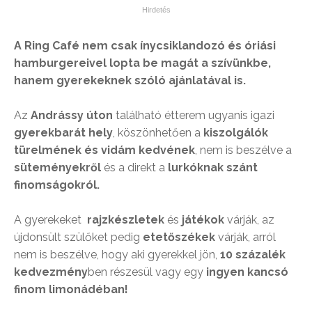
A Ring Café nem csak ínycsiklandozó és óriási
hamburgereivel lopta be magát a szívünkbe,
hanem gyerekeknek szóló ajánlatával is.
Az
Andrássy úton
található étterem ugyanis igazi
gyerekbarát hely
, köszönhetően a
kiszolgálók
türelmének és vidám kedvének
, nem is beszélve a
süteményekről
és a direkt a
lurkóknak szánt
finomságokról.
A gyerekeket
rajzkészletek
és
játékok
várják, az
újdonsült szülőket pedig
etetőszékek
várják, arról
nem is beszélve, hogy aki gyerekkel jön,
10 százalék
kedvezmény
ben részesül vagy egy
ingyen kancsó
finom limonádéban!