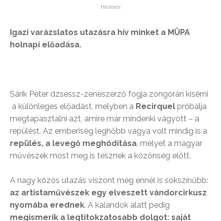
Igazi varázslatos utazásra hív minket a MÜPA
holnapi előadása.
Sárik Péter dzsessz-zeneszerző fogja zongorán kísérni
a különleges előadást, melyben a
Recirquel
próbálja
megtapasztalni azt, amire már mindenki vágyott – a
repülést. Az emberiség leghőbb vágya volt mindig is a
repülés, a levegő meghódítása
, melyet a magyar
művészek most meg is tesznek a közönség előtt.
A nagy közös utazás viszont még ennél is sokszínűbb:
az artistaművészek egy elveszett vándorcirkusz
nyomába erednek
. A kalandok alatt pedig
megismerik a legtitokzatosabb dolgot: saját