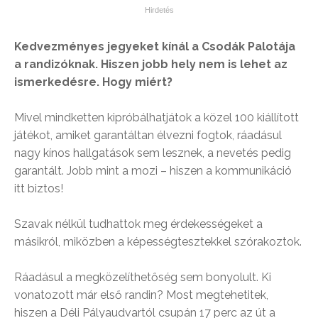
Kedvezményes jegyeket kínál a Csodák Palotája
a randizóknak. Hiszen jobb hely nem is lehet az
ismerkedésre. Hogy miért?
Mivel mindketten kipróbálhatjátok a közel 100 kiállított
játékot, amiket garantáltan élvezni fogtok, ráadásul
nagy kínos hallgatások sem lesznek, a nevetés pedig
garantált. Jobb mint a mozi – hiszen a kommunikáció
itt biztos!
Szavak nélkül tudhattok meg érdekességeket a
másikról, miközben a képességtesztekkel szórakoztok.
Ráadásul a megközelíthetőség sem bonyolult. Ki
vonatozott már első randin? Most megtehetitek,
hiszen a Déli Pályaudvartól csupán 17 perc az út a