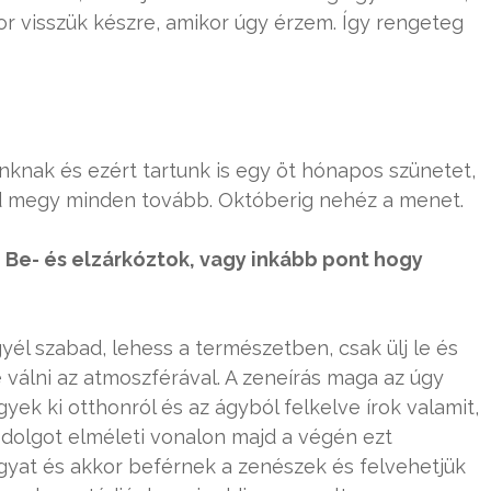
or visszük készre, amikor úgy érzem. Így rengeteg
nknak és ezért tartunk is egy öt hónapos szünetet,
jd megy minden tovább. Októberig nehéz a menet.
 Be- és elzárkóztok, vagy inkább pont hogy
yél szabad, lehess a természetben, csak ülj le és
 válni az atmoszférával. A zeneírás maga az úgy
yek ki otthonról és az ágyból felkelve írok valamit,
 dolgot elméleti vonalon majd a végén ezt
gyat és akkor beférnek a zenészek és felvehetjük