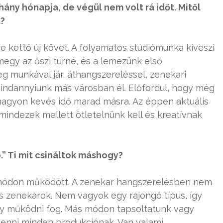
hány hónapja, de végül nem volt rá időt. Mitől
t?
e kettő új követ. A folyamatos stúdiómunka kiveszi
megy az őszi turné, és a lemezünk első
 munkával jár, áthangszereléssel, zenekari
mindannyiunk más városban él. Előfordul, hogy még
l nagyon kevés idő marad másra. Az éppen aktuális
mindezek mellett ötletelnünk kell és kreatívnak
” Ti mit csináltok máshogy?
módon működött. A zenekar hangszerelésben nem
s zenekarok. Nem vagyok egy rajongó típus, így
y működni fog. Más módon tapsoltatunk vagy
 lenni minden produkciónak. Van valami