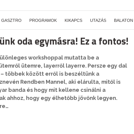
GASZTRO
PROGRAMOK
KIKAPCS
UTAZÁS
BALATON
ünk oda egymásra! Ez a fontos!
különleges workshoppal mutatta be a
temről ütemre, layerről layerre. Persze egy dal
 többek között erről is beszéltünk a
nevén Rendben Mannel, aki elárulta, mitől is
ar banda és hogy mit kellene csinálni a
ak ahhoz, hogy egy élhetőbb jövőnk legyen.
-re…