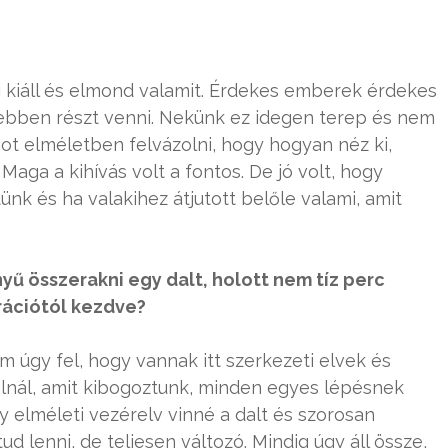
 kiáll és elmond valamit. Érdekes emberek érdekes
 ebben részt venni. Nekünk ez idegen terep és nem
ot elméletben felvázolni, hogy hogyan néz ki,
aga a kihívás volt a fontos. De jó volt, hogy
tünk és ha valakihez átjutott belőle valami, amit
yű összerakni egy dalt, holott nem tíz perc
irációtól kezdve?
m úgy fel, hogy vannak itt szerkezeti elvek és
dalnál, amit kibogoztunk, minden egyes lépésnek
 elméleti vezérelv vinné a dalt és szorosan
d lenni, de teljesen változó. Mindig úgy áll össze,