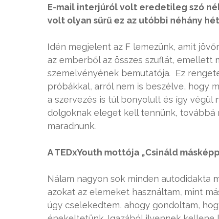
E-mail interjúról volt eredetileg szó né
volt olyan sűrű ez az utóbbi néhány hé
Idén megjelent az F lemezünk, amit jövőr
az emberből az összes szuflát, emellett 
szemelvényének bemutatója. Ez rengeteg
próbákkal, arról nem is beszélve, hogy 
a szervezés is túl bonyolult és így végü
dolgoknak eleget kell tennünk, továbbá 
maradnunk.
A TEDxYouth mottója „Csináld másképp.
Nálam nagyon sok minden autodidakta 
azokat az elemeket használtam, mint má
úgy cselekedtem, ahogy gondoltam, hog
énekeltetünk. Igazából ilyennek kellene