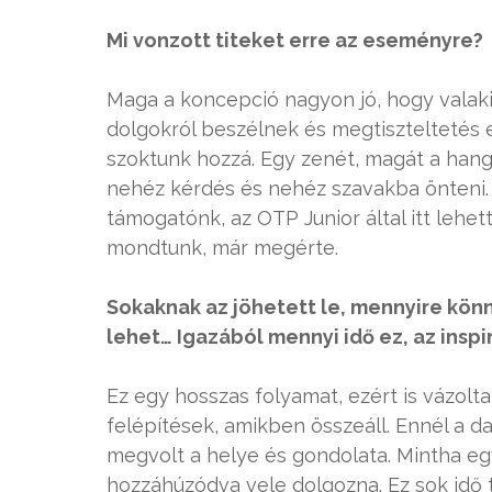
Mi vonzott titeket erre az eseményre?
Maga a koncepció nagyon jó, hogy valaki
dolgokról beszélnek és megtiszteltetés
szoktunk hozzá. Egy zenét, magát a hang
nehéz kérdés és nehéz szavakba önteni. M
támogatónk, az OTP Junior által itt lehet
mondtunk, már megérte.
Sokaknak az jöhetett le, mennyire könn
lehet… Igazából mennyi idő ez, az insp
Ez egy hosszas folyamat, ezért is vázolta
felépítések, amikben összeáll. Ennél a 
megvolt a helye és gondolata. Mintha egy
hozzáhúzódva vele dolgozna. Ez sok idő tu