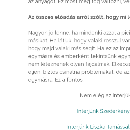
az anyagot. Ez most meg fog változni, vé
Az összes előadás arról szólt, hogy mi 
Nagyon jó lenne, ha mindenki azzal a pic
másikat. Ha látjuk, hogy valaki rosszul 
hogy majd valaki más segít. Ha ez az imp
egymásra és emberként tekintsünk egym
nem léteznének olyan fájdalmak. Elképz
éljen, biztos csinálna problémákat, de a
egymásra. Ez a fontos.
Nem elég az interjú
Interjúnk Szederkény
Interjúnk Liszka Tamással