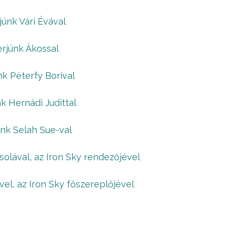
júnk Vári Évával
erjúnk Ákossal
nk Péterfy Borival
nk Hernádi Judittal
únk Selah Sue-val
solával, az Iron Sky rendezőjével
ével, az Iron Sky főszereplőjével