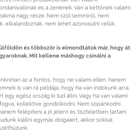
ndanivalónak és a zenének. Van a kettőnek valami
 szakma nagy része. Nem szól semmiről, nem
, elkalandoznak, nem lehet azonosulni velük.
lföldön és többször is elmondtátok már, hogy át
gyaroknak. Mit kellene máshogy csinálni a
nkrétan az a fontos, hogy ne valami ellen, hanem
emnek is van rá példája, hogy ha van indokunk arra,
rt egy egész ország ki tud állni. Vagy ha van valami
efogva, kollektíve gondolkodni. Nem sopánkodni
anem felépíteni a jó jelent és tiszteletben tartani
udunk kiállni egymás dolgaiért, akkor sokkal
széthúzunk.