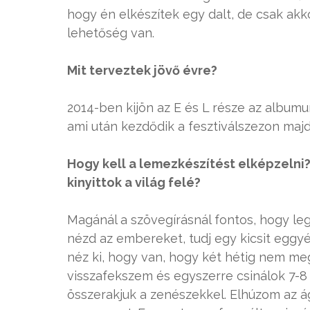
hogy én elkészítek egy dalt, de csak akk
lehetőség van.
Mit terveztek jövő évre?
2014-ben kijön az E és L része az albumu
ami után kezdődik a fesztiválszezon ma
Hogy kell a lemezkészítést elképzelni?
kinyittok a világ felé?
Magánál a szövegírásnál fontos, hogy leg
nézd az embereket, tudj egy kicsit eggyé
néz ki, hogy van, hogy két hétig nem meg
visszafekszem és egyszerre csinálok 7-8
összerakjuk a zenészekkel. Elhúzom az á