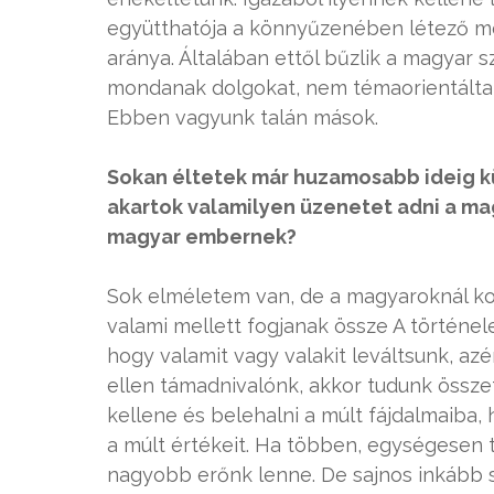
együtthatója a könnyűzenében létező mo
aránya. Általában ettől bűzlik a magyar
mondanak dolgokat, nem témaorientáltak
Ebben vagyunk talán mások.
Sokan éltetek már huzamosabb ideig kü
akartok valamilyen üzenetet adni a ma
magyar embernek?
Sok elméletem van, de a magyaroknál ko
valami mellett fogjanak össze A történel
hogy valamit vagy valakit leváltsunk, azé
ellen támadnivalónk, akkor tudunk össz
kellene és belehalni a múlt fájdalmaiba, h
a múlt értékeit. Ha többen, egységesen t
nagyobb erőnk lenne. De sajnos inkább 