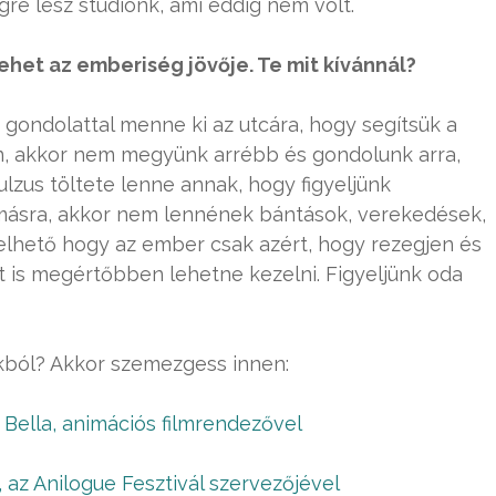
gre lesz stúdiónk, ami eddig nem volt.
lehet az emberiség jövője. Te mit kívánnál?
i gondolattal menne ki az utcára, hogy segítsük a
van, akkor nem megyünk arrébb és gondolunk arra,
ulzus töltete lenne annak, hogy figyeljünk
ásra, akkor nem lennének bántások, verekedések,
elhető hogy az ember csak azért, hogy rezegjen és
zt is megértőbben lehetne kezelni. Figyeljünk oda
kból? Akkor szemezgess innen:
 Bella, animációs filmrendezővel
, az Anilogue Fesztivál szervezőjével