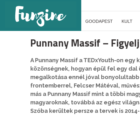
GOODAPEST
KULT
Punnany Massif – Figyelj
A Punnany Massif a TEDxYouth-on egy 
közönségnek, hogyan épül fel egy dal ü
megalkotása ennél jóval bonyolultabb –
frontemberrel, Felcser Mátéval, művész
más a Punnany Massif mint a többi magy
magyaroknak, továbbá az egész világn
Szóba kerültek persze a tervek is 2014