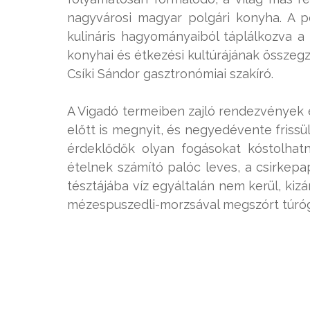
nagyvárosi magyar polgári konyha. A p
kulináris hagyományaiból táplálkozva a
konyhai és étkezési kultúrájának összegz
Csíki Sándor gasztronómiai szakíró.
A Vigadó termeiben zajló rendezvények e
előtt is megnyit, és negyedévente frissü
érdeklődők olyan fogásokat kóstolhatn
ételnek számító palóc leves, a csirkepa
tésztájába víz egyáltalán nem kerül, kizá
mézespuszedli-morzsával megszórt túr