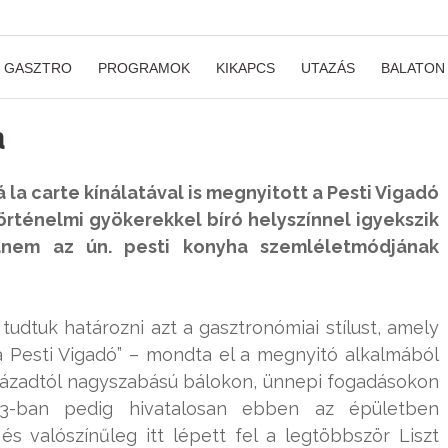
GASZTRO
PROGRAMOK
KIKAPCS
UTAZÁS
BALATON
a
la carte kínálatával is megnyitott a Pesti Vigadó
rténelmi gyökerekkel bíró helyszínnel igyekszik
anem az ún. pesti konyha szemléletmódjának
tudtuk határozni azt a gasztronómiai stílust, amely
a Pesti Vigadó” – mondta el a megnyitó alkalmából
századtól nagyszabású bálokon, ünnepi fogadásokon
73-ban pedig hivatalosan ebben az épületben
s valószínűleg itt lépett fel a legtöbbször Liszt