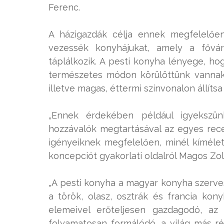
Ferenc.
A házigazdák célja ennek megfelelőe
vezessék konyhájukat, amely a fővá
táplálkozik. A pesti konyha lényege, ho
természetes módon körülöttünk vannak, 
illetve magas, éttermi színvonalon állítsa 
„Ennek érdekében például igyekszü
hozzávalók megtartásával az egyes rec
igényeiknek megfelelően, minél kímélete
koncepciót gyakorlati oldalról Magos Zol
„A pesti konyha a magyar konyha szerves 
a török, olasz, osztrák és francia kony
elemeivel erőteljesen gazdagodó, az
folyamatosan formálódó, a világ más ré