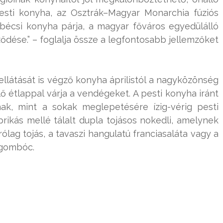
esti konyha, az Osztrák–Magyar Monarchia fúziós
 bécsi konyha párja, a magyar főváros egyedülálló
ődése.” – foglalja össze a legfontosabb jellemzőket
llátását is végző konyha áprilistól a nagyközönség
lő étlappal várja a vendégeket. A pesti konyha iránt
ak, mint a sokak meglepetésére ízig-vérig pesti
prikás mellé tálalt dupla tojásos nokedli, amelynek
rólag tojás, a tavaszi hangulatú franciasaláta vagy a
ógombóc.