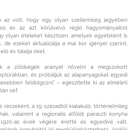
n az volt, hogy egy olyan szellemiség jegyében
ros és az azt körülvevő régió hagyományaiból
gy olyan ételeket készítsen, amelyek egyébként is
de ezeket aktualizálja a mai kor igényei szerint,
elő és tálalja őket.
nk a zöldségek arányát növelni a megszokott
eptúrákban, és próbáljuk az alapanyagokat egyedi
sebben feldolgozni.” – egészítette ki az elméleti
tán séf.
részeként, a 19. századtól kialakuló, történelmileg
hák, valamint a regionális alföldi paraszti konyha
 1920-as évek végére éretté és egyedivé vált,
gióinak konyháitól jól megkülönböztethető, önálló