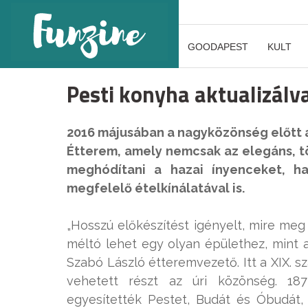
GOODAPEST
KULT
Pesti konyha aktualizálv
2016 májusában a nagyközönség előtt á 
Étterem, amely nemcsak az elegáns, tö
meghódítani a hazai ínyenceket, h
megfelelő ételkínálatával is.
„Hosszú előkészítést igényelt, mire meg 
méltó lehet egy olyan épülethez, mint 
Szabó László étteremvezető. Itt a XIX. 
vehetett részt az úri közönség. 18
egyesítették Pestet, Budát és Óbudát, é